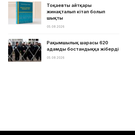
Тоқаевтың айтқары
жинақталып кітап болып
шықты
05.08.2026
Рақымшылық шарасы 620
адамды бостандыққа жіберді
05.08.2026