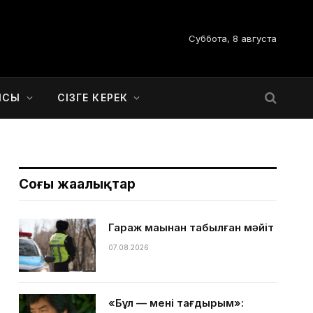
Суббота, 8 августа
ЫСЫ
СІЗГЕ КЕРЕК
Соңғы жаңалықтар
Гараж маңынан табылған мәйіт
07.08.2026
«Бұл — менің тағдырым»: