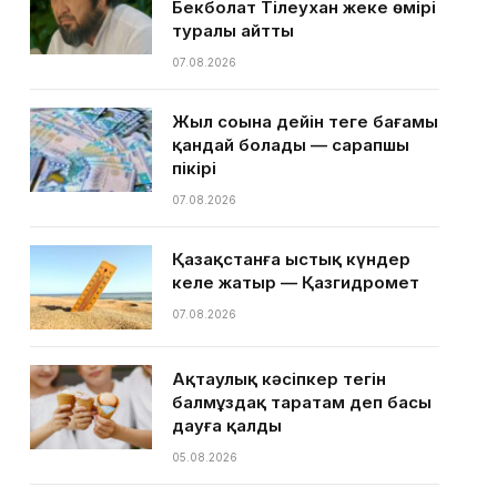
Бекболат Тілеухан жеке өмірі
туралы айтты
07.08.2026
Жыл соңына дейін теңге бағамы
қандай болады — сарапшы
пікірі
07.08.2026
Қазақстанға ыстық күндер
келе жатыр — Қазгидромет
07.08.2026
Ақтаулық кәсіпкер тегін
балмұздақ таратам деп басы
дауға қалды
05.08.2026