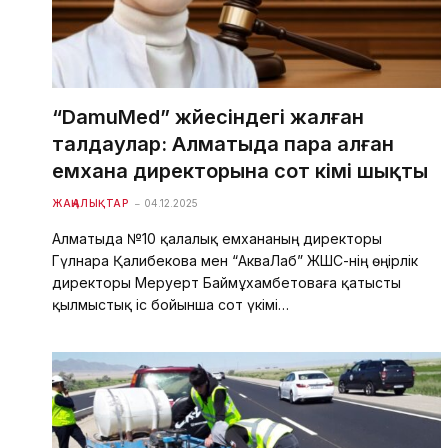
“DamuMed” жүйесіндегі жалған
талдаулар: Алматыда пара алған
емхана директорына сот үкімі шықты
ЖАҢАЛЫҚТАР
04.12.2025
Алматыда №10 қалалық емхананың директоры
Гүлнара Қалибекова мен “АкваЛаб” ЖШС-нің өңірлік
директоры Меруерт Баймұхамбетоваға қатысты
қылмыстық іс бойынша сот үкімі…