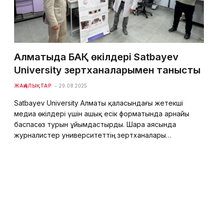
Алматыда БАҚ өкілдері Satbayev
University зертханаларымен танысты
ЖАҢАЛЫҚТАР
29.08.2025
Satbayev University Алматы қаласындағы жетекші
медиа өкілдері үшін ашық есік форматында арнайы
баспасөз турын ұйымдастырды. Шара аясында
журналистер университеттің зертханалары…