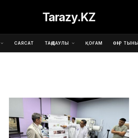
Tarazy.KZ
САЯСАТ
ТАҢДАУЛЫ
ҚОҒАМ
ӨҢІР ТЫН