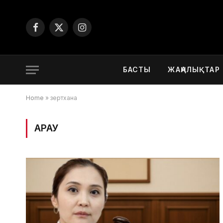
Facebook
X
Instagram
(Twitter)
БАСТЫ
ЖАҢАЛЫҚТАР
Home
»
зертхана
ҚАРАУ