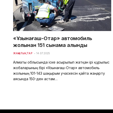
«Ұзынағаш-Отар» автомобиль
жолынан 151 сынама алынды
ЖАҢАЛЫҚТАР
14.07.2025
Алматы облысында іске асырылып жатқан ірі құрылыс
жобаларының бірі «Ұзынағаш-Отар» автомобиль
жолының 101-143 шақырым учаскесін қайта жаңарту
аясында 150-ден астам…