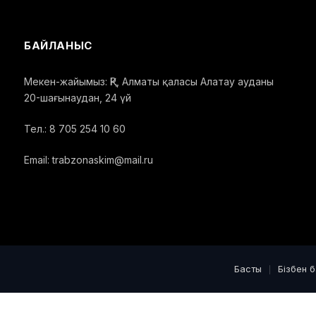
БАЙЛАНЫС
Мекен-жайымыз: ҚР, Алматы қаласы Алатау ауданы
20-шағынаудан, 24 үй
Тел.: 8 705 254 10 60
Email: trabzonaskim@mail.ru
Басты
Бізбен 