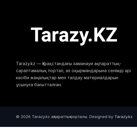
Tarazy.kz — Қазақстандағы заманауи ақпараттық-
сараптамалық портал, өз оқырмандарына сенімді әрі
кәсіби жаңалықтар мен талдау материалдарын
ұсынуға бағытталған.
© 2026 Tarazy.kz ақпараттық порталы. Designed by
Tarazy.kz
.