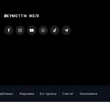
ӘЛЕУМЕТТІК ЖЕЛІ
Facebook
Instagram
YouTube
WhatsApp
TikTok
Telegram
байланыс
Жарнама
Біз туралы
Саясат
Экономика