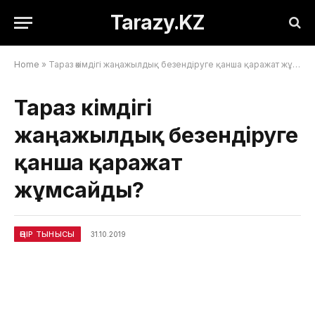
Tarazy.KZ
Home
»
Тараз әкімдігі жаңажылдық безендіруге қанша қаражат жұмсайды?
Тараз әкімдігі
жаңажылдық безендіруге
қанша қаражат
жұмсайды?
ӨҢІР ТЫНЫСЫ
31.10.2019