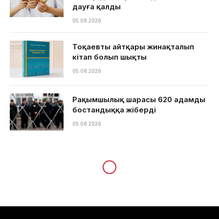
дауға қалды
05.08.2026
Тоқаевтың айтқары жинақталып
кітап болып шықты
05.08.2026
Рақымшылық шарасы 620 адамды
бостандыққа жіберді
05.08.2026
Пәкістанда пойызда газ
баллон жарылды