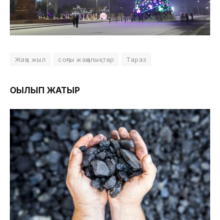
Жаңа жыл
соңғы жаңалықтар
Тараз
ОҚЫЛЫП ЖАТЫР