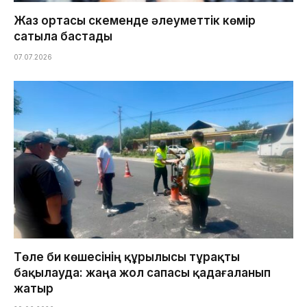
Жаз ортасы Өскеменде әлеуметтік көмір
сатыла бастады
07.07.2026
Төле би көшесінің құрылысы тұрақты
бақылауда: жаңа жол сапасы қадағаланып
жатыр