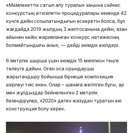
«Мемлекеттік сатып алу туралы» заңына сәйкес
конкурстың өткізілетін процедуралары кемінде 42
күнге дейін созылатындығын ескеретін болсақ, бұл
жағдайда 2019 жылдың 3 желтоқсанына дейін, қазан
айынан кейін жарияланған конкурс нәтижесінің
болмайтындығы анық», — дейді әкімдік өкілдері.
6 метрлік шырша үшін әкімдік 15 миллион теңге
төлеуге дайын. Оған қоса орындаушы
жарықтандыру бойынша бірнеше композиция
әзірлеуі тиіс екен. Олар – шанаға жегілген бұғы, қар
мен жұлдыздар бейнеленген 2 метрлік
безендірулер, «2020» деген жазудан тұратын екі
конструкция болу керек.