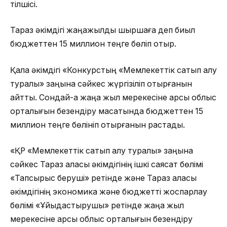
тілшісі.
Тараз әкімдігі жаңажылдық шыршаға деп биыл
бюджеттен 15 миллион теңге бөліп отыр.
Қала әкімдігі «Конкурстың «Мемлекеттік сатып алу
туралы» заңына сәйкес жүргізіліп отырғанын
айтты. Сондай-ақ жаңа жыл мерекесіне қарсы облыс
орталығын безендіру мақсатында бюджеттен 15
миллион теңге бөлініп отырғанын растады.
«ҚР «Мемлекеттік сатып алу туралы» заңына
сәйкес Тараз қаласы әкімдігінің ішкі саясат бөлімі
«Тапсырыс беруші» ретінде және Тараз қаласы
әкімдігінің экономика және бюджетті жоспарлау
бөлімі «Ұйыдастырушы» ретінде жаңа жыл
мерекесіне қарсы облыс орталығын безендіру