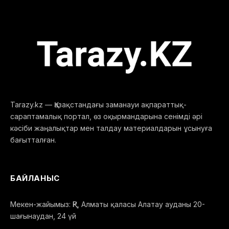
ЖАҺАН
31.10.2019
Пәкістанда пойыз өртену салдарынан кемінде 10
адам қаза тауып, 30 адам жарақат алды, — деп