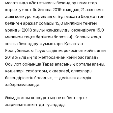
мақсатында «Эстетикалық безендіру қызметтер
көрсету» лот бойынша 2019 жылдың 21 қазан күні
ашық конкурс жариялады. Бұл мақсатқа бюджеттен
бөлінген қаражат сомасы 15,0 миллион тенгені
құрайды (2018 жылы жаңажылдық безендіруге 15,0
миллион теңге бөлінген болатын). Қаланы жаңа
жылға безендіру жұмыстары Қазақстан
Республикасы Тәуелсіздік мерекесінен кейін, яғни
2019 жылдың 18 желтоқсаннан кейін басталады.
Осы лот бойынша Тараз қаласының орталық алаңы,
көшелері, саябақтары, скверлері, аллеялары
безендірілетін болады», — делінген әкімдік
хабарламасында.
Әкімдік ашық конкурстың не себепті ерте
жарияланғанын да түсіндірді.