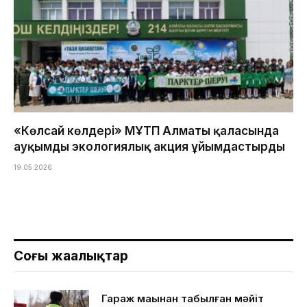
«Көлсай көлдері» МҰТП Алматы қаласында
ауқымды экологиялық акция ұйымдастырды
19.05.2026
Соңғы жаңалықтар
Гараж маңынан табылған мәйіт