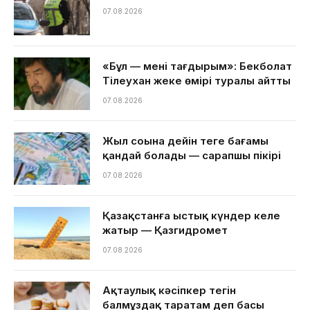
07.08.2026
«Бұл — менің тағдырым»: Бекболат
Тілеухан жеке өмірі туралы айтты
07.08.2026
Жыл соңына дейін теңге бағамы
қандай болады — сарапшы пікірі
07.08.2026
Қазақстанға ыстық күндер келе
жатыр — Қазгидромет
07.08.2026
Ақтаулық кәсіпкер тегін
балмұздақ таратам деп басы