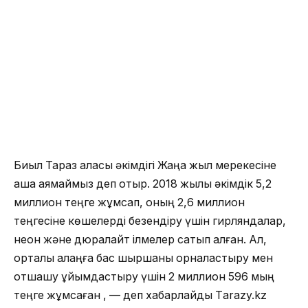
Биыл Тараз қаласы әкімдігі Жаңа жыл мерекесіне
ақша аямаймыз деп отыр. 2018 жылы әкімдік 5,2
миллион теңге жұмсап, оның 2,6 миллион
теңгесіне көшелерді безендіру үшін гирляндалар,
неон және дюралайт ілмелер сатып алған. Ал,
орталық алаңға бас шыршаны орналастыру мен
отшашу ұйымдастыру үшін 2 миллион 596 мың
теңге жұмсаған , — деп хабарлайды Тarazy.kz