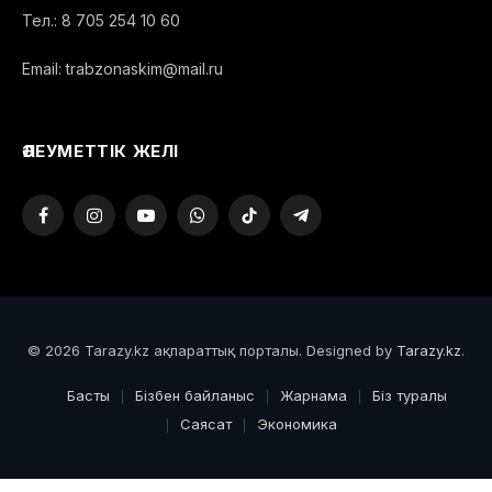
хабарлайды
Geo TV
телеарнасы Pakistan Railways
компаниясының ресми өкіліне сілтеме жасап.
Компания өкілінің айтуынша, өрт — тамақ істеуге
қолданылатын газ балоны жарылу салдарынан
шыққан. Өрт үш вагонға жайылған.
Пойыз Караши қаласынан шығып, Равалпиндиге
бара жатқан.
газ
қаза
өрт
пойыз
ОҚЫЛЫП ЖАТЫР