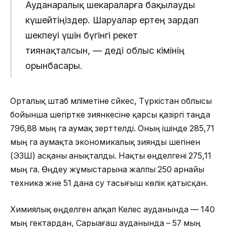
Ауданаралық шекараларға бақылауды
күшейтіңіздер. Шаруалар ертең зардап
шекпеуі үшін бүгінгі әрекет
тиянақталсын, — деді облыс әкімінің
орынбасары.
Орталық штаб мәліметіне сәйкес, Түркістан облысы
бойынша шегіртке зиянкесіне қарсы қазіргі таңда
796,88 мың га аумақ зерттелді. Оның ішінде 285,71
мың га аумақта экономикалық зиянды шегінен
(ЭЗШ) асқаны анықталды. Нақты өңделгені 275,11
мың га. Өңдеу жұмыстарына жалпы 250 арнайы
техника және 51 дана су тасығыш көлік қатысқан.
Химиялық өңделген алқап Келес ауданында — 140
мың гектардан, Сарыағаш ауданында – 57 мың