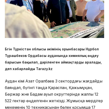
Бүгін Тұркістан облысы әкімінің орынбасары Нұрбол
Тұрашбеков Ордабасы ауданында химиялық өңдеу
барысын бақылап, дәріленген аймақтарды аралады,
деп хабарлайды Tarazy.kz
Аудан әкімі Азат Оралбаев 3 сектордағы жағдайды
баяндап, бүгінгі таңда Қараспан, Қажымұқан,
Бөржар және Бадам ауыл округтерінде жалпы 12
522 гектар өңделгенін жеткізді. Жұмысқа мердігер
мекеменің 10 техникасынан бөлек қосымша 17