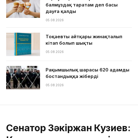
балмұздақ таратам деп басы
дауға қалды
05.08.2026
Тоқаевтың айтқары жинақталып
кітап болып шықты
05.08.2026
Рақымшылық шарасы 620 адамды
бостандыққа жіберді
05.08.2026
Сенатор Зәкіржан Кузиев: