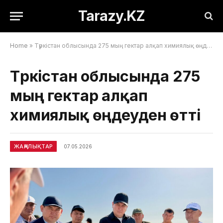
Tarazy.KZ
Home
»
Түркістан облысында 275 мың гектар алқап химиялық өңдеуден өтті
Түркістан облысында 275
мың гектар алқап
химиялық өңдеуден өтті
ЖАҢАЛЫҚТАР
07.05.2026