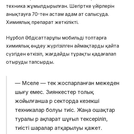
техника жұмылдырылған. Шегіртке үйірлерін
анықтауға 70-тен астам адам ат салысуда.
Химиялық препарат жеткілікті.
Нұрбол Әбдісаттарұлы мобильді топтарға
химиялық өңдеу жүргізілген аймақтарды қайта
сүзгіден өткізіп, жағдайды тұрақты қадағалап
отыруды тапсырды.
— Мәселе — тек жоспарланған межеден
шығу емес. Зиянкестер толық
жойылғанша әр секторда кезекші
техникалар болуы тиіс. Жаңа ошақтар
туралы әр ақпарат шұғыл тексеріліп,
тиісті шаралар атқарылуы қажет.