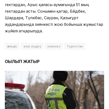
гектардан, Арыс қаласы аумағында 51 мың
гектардан асты. Сонымен қатар, Бәйдібек,
Шардара, Түлкібас, Сауран, Қазығұрт
аудандарында зиянкесті жою бойынша жұмыстар
жүйелі атқарылуда.
әкімдік
жер өңдеу
зиянкес
Түркістан
ОҚЫЛЫП ЖАТЫР