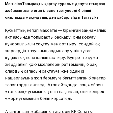
Мәжіліс«Топырақты қорғау туралы» депутаттық заң
жобасын және оған ілеспе түзетулерді бірінші
оқылымда мақұлдады, деп хабарлайды Tarazy.kz
Құжаттың негізгі мақсаты — бірыңғай заңнамалық
акт аясында топырақты басқару, оны қорғау,
құнарлылығын сақтау мен арттыру, сондай-ақ
жерлердің тозуының алдын алу үшін тұтас
құқықтық негіз қалыптастыру. Бұл ретте құжат
жерді алып қою мәселелерін реттемейді, бірақ
олардың сапасын сақтауға және одан әрі
нашарлауына жол бермеуге бағытталған бірқатар
талаптарды енгізеді. Атап айтқанда, заң жобасы
«топырақ» ұғымының өзін нақтылап, оны кеңірек
«жер» ұғымынан бөліп көрсетеді.
Аталған заң жобасының авторы ҚР Сенаты