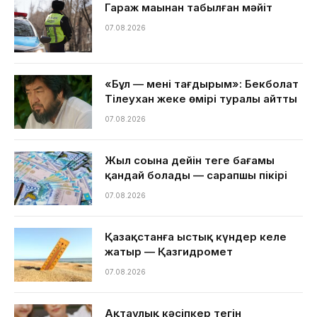
Гараж маңынан табылған мәйіт
07.08.2026
«Бұл — менің тағдырым»: Бекболат
Тілеухан жеке өмірі туралы айтты
07.08.2026
Жыл соңына дейін теңге бағамы
қандай болады — сарапшы пікірі
07.08.2026
Қазақстанға ыстық күндер келе
жатыр — Қазгидромет
07.08.2026
Ақтаулық кәсіпкер тегін