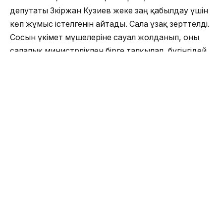
депутаты Зәкіржан Кузиев жеке заң қабылдау үшін
көп жұмыс істелгенін айтады. Сала ұзақ зерттелді.
Сосын үкімет мүшелеріне сауал жолданып, оны
салалық министрлікпен бірге талқылап, бүгінгідей
нәтижеге жеттік дейді.
“Бүгін мен тек аграрлық сала үшін ғана емес, бүкіл
еліміздің болашағы үшін аса маңызды қадам
жасалды деп санаймын. Қазақстан Республикасы
Парламенті Мәжілісі бірінші оқылымда менің
бастамаммен сенатор Жанболат Жөргенбаев және
Мәжіліс депутаттарымен бірлесіп әзірленген
«Топырақты қорғау туралы» заң жобасын
қолдады.
Бұл мен үшін бір реттік бастама немесе жағдайға