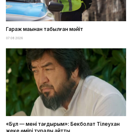
Гараж маңынан табылған мәйіт
07.08.2026
«Бұл — менің тағдырым»: Бекболат Тілеухан
жеке өмірі туралы айтты