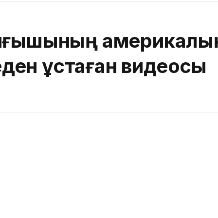
ойғышының америкалы
ден ұстаған видеосы