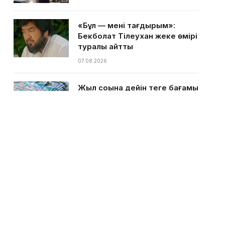
«Бұл — менің тағдырым»:
Бекболат Тілеухан жеке өмірі
туралы айтты
07.08.2026
Жыл соңына дейін теңге бағамы
қандай болады — сарапшы
пікірі
07.08.2026
Қазақстанға ыстық күндер
келе жатыр — Қазгидромет
07.08.2026
Ақтаулық кәсіпкер тегін
балмұздақ таратам деп басы