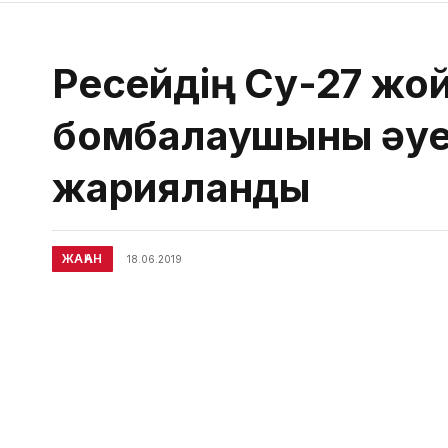
Ресейдің Су-27 ж
бомбалаушыны әуе
жарияланды
ЖАҺАН
18.06.2019