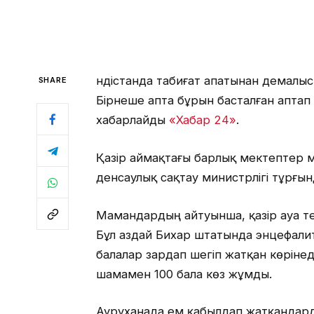
Үндістанда табиғат апатынан демалы
SHARE
Бірнеше апта бұрын басталған аптап 
хабарлайды
«Хабар 24»
.
Қазір аймақтағы барлық мектептер м
денсаулық сақтау министрлігі тұрғын
Мамандардың айтуынша, қазір ауа те
Бұл аздай Бихар штатында энцефали
балалар зардап шегіп жатқан көрінед
шамамен 100 бала көз жұмды.
Ауруханада ем қабылдап жатқандарды