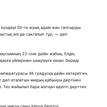
с күндері 50-ге жуық адам жан тапсырды.
ыстық әлі де сақталып тұр, — деп
аусымның 22-сіне дейін жабық. Елдің
дарға үйлерінен шықпауға кеңес береді.
мпературасы 48 градусқа дейін көтерілген.
т деп аталатын мидың қабынуы дертінен
і. Тез жайылып бара жатқан қауіпті дерттен
ң нақты саны әзірге белгісіз.