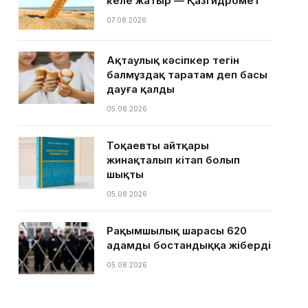
келе жатыр — Қазгидромет
07.08.2026
Ақтаулық кәсіпкер тегін
балмұздақ таратам деп басы
дауға қалды
05.08.2026
Тоқаевтың айтқары
жинақталып кітап болып
шықты
05.08.2026
Рақымшылық шарасы 620
адамды бостандыққа жіберді
05.08.2026