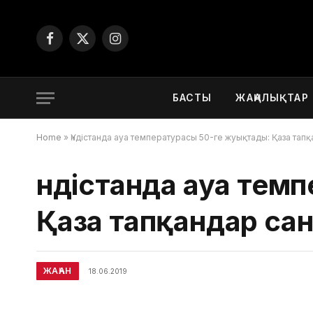
Facebook
X
Instagram
(Twitter)
БАСТЫ
ЖАҢАЛЫҚТАР
Home
»
Үндістанда ауа температурасы 50-ге жуықтады: Қаза тап
Үндістанда ауа тем
Қаза тапқандар са
ЖАҺАН
18.06.2019