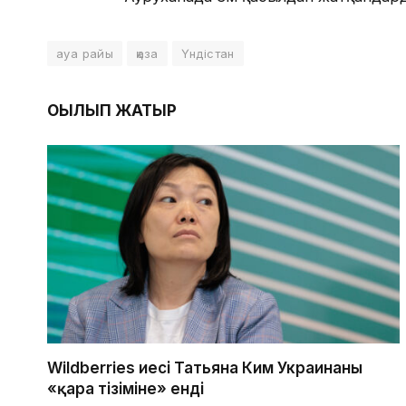
ауа райы
қаза
Үндістан
ОҚЫЛЫП ЖАТЫР
Wildberries иесі Татьяна Ким Украинаның
«қара тізіміне» енді