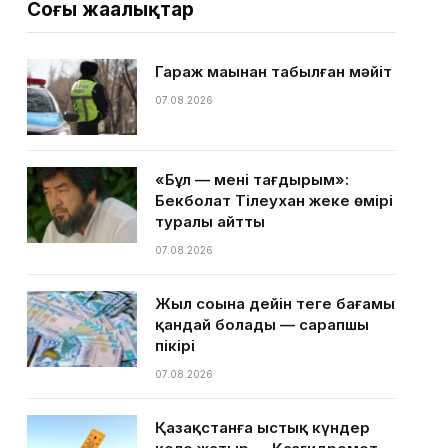
Соңғы жаңалықтар
Гараж маңынан табылған мәйіт
07.08.2026
«Бұл — менің тағдырым»:
Бекболат Тілеухан жеке өмірі
туралы айтты
07.08.2026
Жыл соңына дейін теңге бағамы
қандай болады — сарапшы
пікірі
07.08.2026
Қазақстанға ыстық күндер