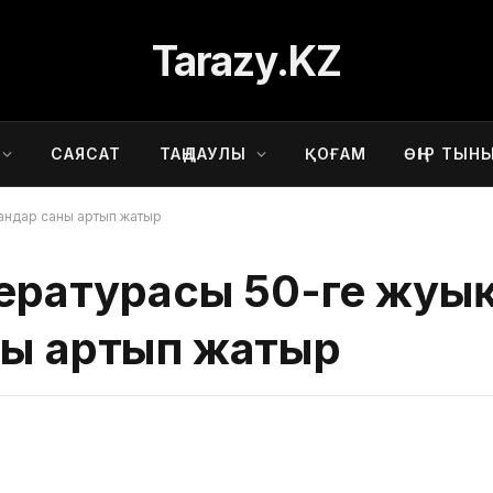
Tarazy.KZ
САЯСАТ
ТАҢДАУЛЫ
ҚОҒАМ
ӨҢІР ТЫН
қандар саны артып жатыр
пературасы 50-ге жуы
ны артып жатыр