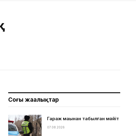
қ
Соңғы жаңалықтар
Гараж маңынан табылған мәйіт
07.08.2026