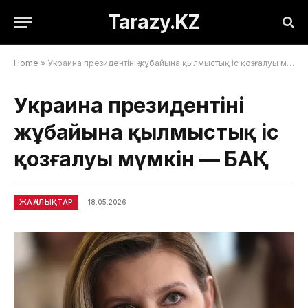
Tarazy.KZ
Home
»
Украина президентінің жұбайына қылмыстық іс қозғалуы мүмкін — БАҚ
Украина президентінің
жұбайына қылмыстық іс
қозғалуы мүмкін — БАҚ
ЖАҢАЛЫҚТАР
18.05.2026