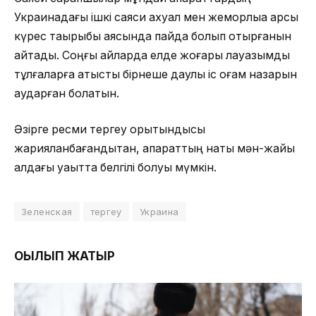
Украинадағы ішкі саяси ахуал мен жемқорлыққа қарсы
күрес тақырыбы аясында пайда болып отырғанын
айтады. Соңғы айларда елде жоғары лауазымды
тұлғаларға қатысты бірнеше даулы іс қоғам назарын
аударған болатын.
Әзірге ресми тергеу қорытындысы
жарияланбағандықтан, ақпараттың нақты мән-жайы
алдағы уақытта белгілі болуы мүмкін.
Зеленская
тергеу
Украина
ОҚЫЛЫП ЖАТЫР