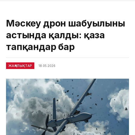
Мәскеу дрон шабуылының
астында қалды: қаза
тапқандар бар
ЖАҢАЛЫҚТАР
18.05.2026