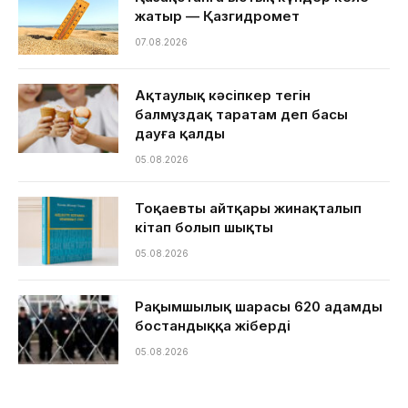
жатыр — Қазгидромет
07.08.2026
Ақтаулық кәсіпкер тегін
балмұздақ таратам деп басы
дауға қалды
05.08.2026
Тоқаевтың айтқары жинақталып
кітап болып шықты
05.08.2026
Рақымшылық шарасы 620 адамды
бостандыққа жіберді
05.08.2026