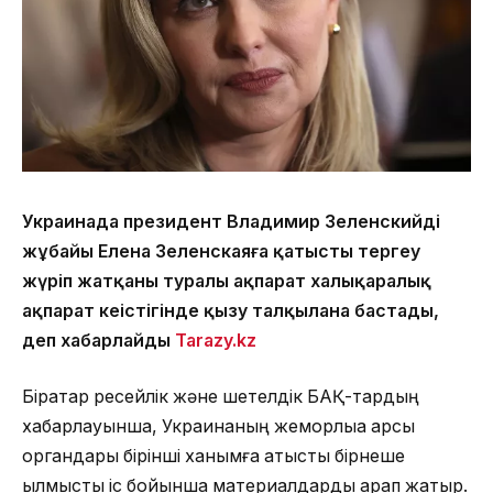
Украинада президент Владимир Зеленскийдің
жұбайы Елена Зеленскаяға қатысты тергеу
жүріп жатқаны туралы ақпарат халықаралық
ақпарат кеңістігінде қызу талқылана бастады,
деп хабарлайды
Tarazy.kz
Бірқатар ресейлік және шетелдік БАҚ-тардың
хабарлауынша, Украинаның жемқорлыққа қарсы
органдары бірінші ханымға қатысты бірнеше
қылмыстық іс бойынша материалдарды қарап жатыр.