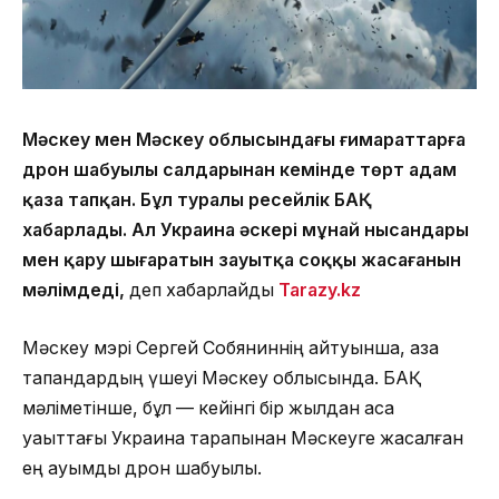
Мәскеу мен Мәскеу облысындағы ғимараттарға
дрон шабуылы салдарынан кемінде төрт адам
қаза тапқан. Бұл туралы ресейлік БАҚ
хабарлады. Ал Украина әскері мұнай нысандары
мен қару шығаратын зауытқа соққы жасағанын
мәлімдеді,
деп хабарлайды
Tarazy.kz
Мәскеу мэрі Сергей Собяниннің айтуынша, қаза
тапқандардың үшеуі Мәскеу облысында. БАҚ
мәліметінше, бұл — кейінгі бір жылдан аса
уақыттағы Украина тарапынан Мәскеуге жасалған
ең ауқымды дрон шабуылы.