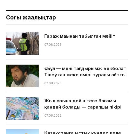
Соңғы жаңалықтар
Гараж маңынан табылған мәйіт
07.08.2026
«Бұл — менің тағдырым»: Бекболат
Тілеухан жеке өмірі туралы айтты
07.08.2026
Жыл соңына дейін теңге бағамы
қандай болады — сарапшы пікірі
07.08.2026
Қазақстанға ыстық күндер келе