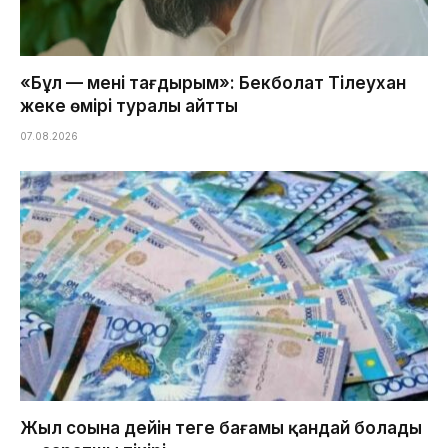
«Бұл — менің тағдырым»: Бекболат Тілеухан
жеке өмірі туралы айтты
07.08.2026
Жыл соңына дейін теңге бағамы қандай болады