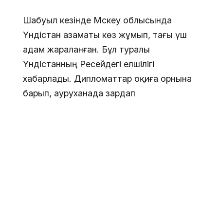
Шабуыл кезінде Мәскеу облысында
Үндістан азаматы көз жұмып, тағы үш
адам жараланған. Бұл туралы
Үндістанның Ресейдегі елшілігі
хабарлады. Дипломаттар оқиға орнына
барып, ауруханада зардап
шеккендермен кездескен.
Белгород облысында да бір адам қаза тапқан. Ресей
Қорғаныс министрлігі кейінгі 24 сағат ішінде ел
аумағында 1000-нан аса украиналық дрон атып
түсірілгенін мәлімдеді.
Ресей Сыртқы істер министрлігі Мәскеу мен Мәскеу