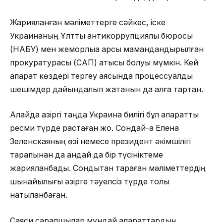
Жарияланған мәліметтерге сәйкес, іске
Украинаның Ұлттық антикоррупциялық бюросы
(НАБУ) мен жемқорлыққа қарсы мамандандырылған
прокуратурасы (САП) қатысы болуы мүмкін. Кей
ақпарат көздері тергеу аясында процессуалдық
шешімдер дайындалып жатқанын да алға тартқан.
Алайда қазіргі таңда Украина билігі бұл ақпаратты
ресми түрде растаған жоқ. Сондай-ақ Елена
Зеленскаяның өзі немесе президент әкімшілігі
тарапынан да қандай да бір түсініктеме
жарияланбады. Сондықтан тараған мәліметтердің
шынайылығы әзірге тәуелсіз түрде толық
нақтыланбаған.
Саяси сарапшылар мұндай ақпараттардың