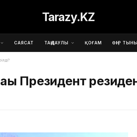
Tarazy.KZ
САЯСАТ
ТАҢДАУЛЫ
ҚОҒАМ
ӨҢІР ТЫН
ілді?
ғы Президент резиде