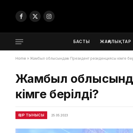
Facebook
X
Instagram
(Twitter)
БАСТЫ
ЖАҢАЛЫҚТАР
Home
»
Жамбыл облысындағы Президент резиденциясы кімге бер
Жамбыл облысында
кімге берілді?
ӨҢІР ТЫНЫСЫ
25.05.2023