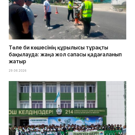
Төле би көшесінің құрылысы тұрақты
бақылауда: жаңа жол сапасы қадағаланып
жатыр
29.06.2026