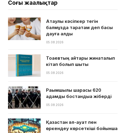
Соңғы жаңалықтар
Ақтаулық кәсіпкер тегін
балмұздақ таратам деп басы
дауға қалды
05.08.2026
Тоқаевтың айтқары жинақталып
кітап болып шықты
05.08.2026
Рақымшылық шарасы 620
адамды бостандыққа жіберді
05.08.2026
Қазақстан әл-ауқат пен
өркендеу көрсеткіші бойынша