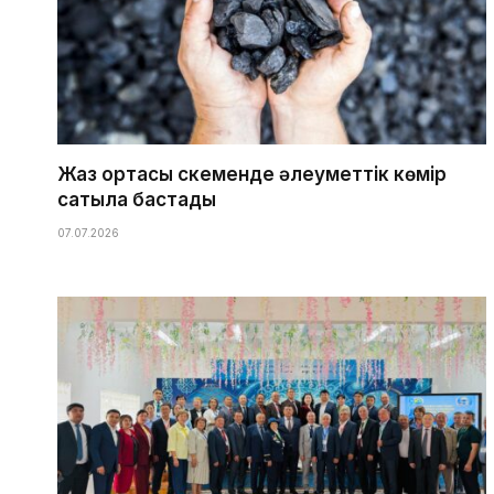
Жаз ортасы Өскеменде әлеуметтік көмір
сатыла бастады
07.07.2026