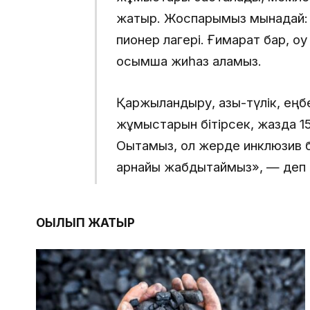
жатыр. Жоспарымыз мынадай: 5
пионер лагері. Ғимарат бар, оқ
қосымша жиһаз аламыз.
Қаржыландыру, азық-түлік, еңбе
жұмыстарын бітірсек, жазда 15 
Оқытамыз, ол жерде инклюзив б
арнайы жабдықтаймыз», — деп 
ОҚЫЛЫП ЖАТЫР