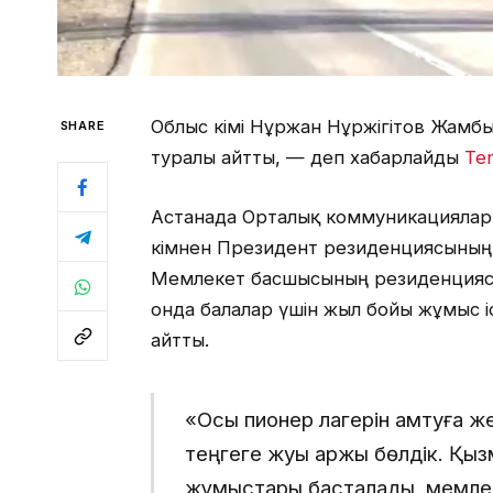
Облыс әкімі Нұржан Нұржігітов Жам
SHARE
туралы айтты, — деп хабарлайды
Te
Астанада Орталық коммуникациялар
әкімнен Президент резиденциясының 
Мемлекет басшысының резиденциясы 
онда балалар үшін жыл бойы жұмыс 
айтты.
«Осы пионер лагерін қамтуға ж
теңгеге жуық қаржы бөлдік. Қы
жұмыстары басталады, мемлеке