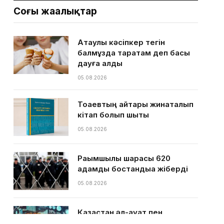
Соңғы жаңалықтар
Ақтаулық кәсіпкер тегін
балмұздақ таратам деп басы
дауға қалды
05.08.2026
Тоқаевтың айтқары жинақталып
кітап болып шықты
05.08.2026
Рақымшылық шарасы 620
адамды бостандыққа жіберді
05.08.2026
Қазақстан әл-ауқат пен
өркендеу көрсеткіші бойынша