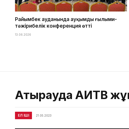
Райымбек ауданында ауқымды ғылыми-
тәжірибелік конференция өтті
13.06.2026
Атырауда АИТВ жұ
ЕЛ ІШІ
21.05.2023