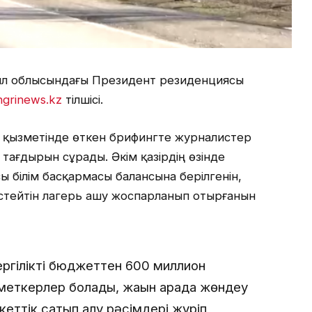
был облысындағы Президент резиденциясы
ngrinews.kz
тілшісі.
 қызметінде өткен брифингте журналистер
тағдырын сұрады. Әкім қазірдің өзінде
білім басқармасы балансына берілгенін,
істейтін лагерь ашу жоспарланып отырғанын
ергілікті бюджеттен 600 миллион
зметкерлер болады, жақын арада жөндеу
ттік сатып алу рәсімдері жүріп