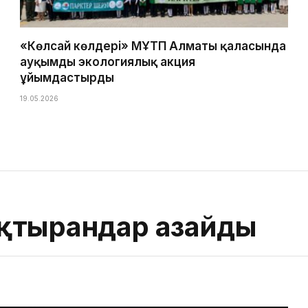
«Көлсай көлдері» МҰТП Алматы қаласында
ауқымды экологиялық акция
ұйымдастырды
19.05.2026
қтырғандар азайды