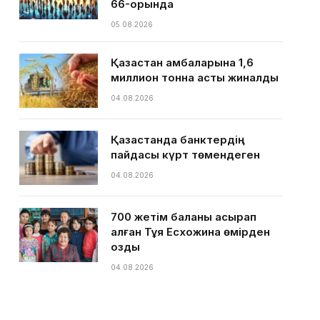
66-орында
05.08.2026
Қазақстан қамбаларына 1,6
миллион тонна астық жиналды
04.08.2026
Қазақстанда банктердің
пайдасы күрт төмендеген
04.08.2026
700 жетім баланы асырап
алған Тұяқ Есхожина өмірден
озды
04.08.2026