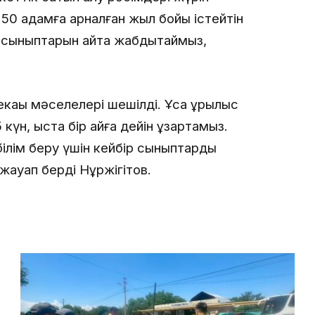
0 адамға арналған жыл бойы істейтін
у сыныптарын қайта жабдықтаймыз,
кақы мәселелері шешілді. Ұсақ құрылыс
күн, қыста бір айға дейін ұзартамыз.
ілім беру үшін кейбір сыныптарды
жауап берді Нұржігітов.