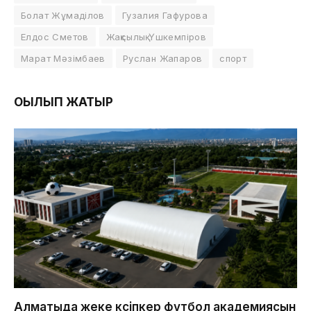
Болат Жұмаділов
Гузалия Гафурова
Елдос Сметов
Жақсылық Үшкемпіров
Марат Мәзімбаев
Руслан Жапаров
спорт
ОҚЫЛЫП ЖАТЫР
Алматыда жеке кәсіпкер футбол академиясын