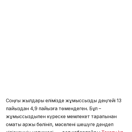
Соңғы жылдары елімізде жұмыссыздық деңгейі 13
пайыздан 4,9 пайызға төмендеген. Бұл –
жұмыссыздықпен күреске мемлекет тарапынан
қомақты қаржы бөлініп, мәселені шешуге дендеп