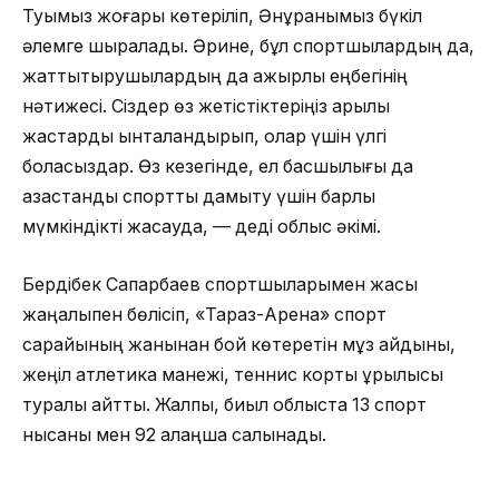
Туымыз жоғары көтеріліп, Әнұранымыз бүкіл
әлемге шырқалады. Әрине, бұл спортшылардың да,
жаттықтырушылардың да қажырлы еңбегінің
нәтижесі. Сіздер өз жетістіктеріңіз арқылы
жастарды ынталандырып, олар үшін үлгі
боласыздар. Өз кезегінде, ел басшылығы да
қазақстандық спортты дамыту үшін барлық
мүмкіндікті жасауда, — деді облыс әкімі.
Бердібек Сапарбаев спортшыларымен жақсы
жаңалықпен бөлісіп, «Тараз-Арена» спорт
сарайының жанынан бой көтеретін мұз айдыны,
жеңіл атлетика манежі, теннис корты құрылысы
туралы айтты. Жалпы, биыл облыста 13 спорт
нысаны мен 92 алаңша салынады.