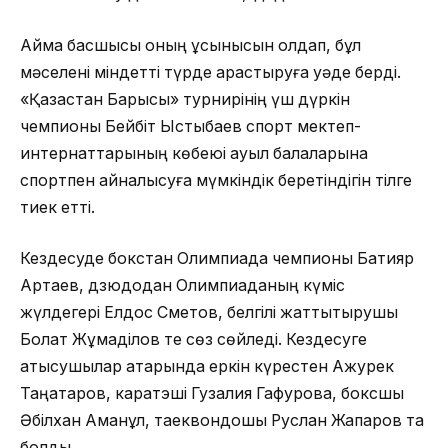
Аймақ басшысы оның ұсынысын қолдап, бұл
мәселені міндетті түрде қарастыруға уәде берді.
«Қазақстан Барысы» турнирінің үш дүркін
чемпионы Бейбіт Ыстыбаев спорт мектеп-
интернаттарының көбеюі ауыл балаларына
спортпен айналысуға мүмкіндік беретіндігін тілге
тиек етті.
Кездесуде бокстан Олимпиада чемпионы Бақтияр
Артаев, дзюдодан Олимпиаданың күміс
жүлдегері Елдос Сметов, белгілі жаттықтырушы
Болат Жұмаділов те сөз сөйледі. Кездесуге
қатысушылар қатарында еркін күрестен Ақжурек
Таңатаров, каратэші Гузалия Гафурова, боксшы
Әбілхан Аманқұл, таеквондошы Руслан Жапаров та
болды.