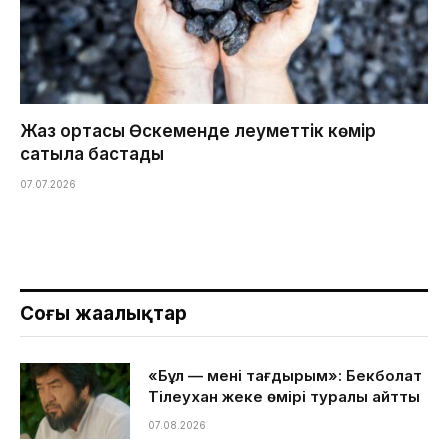
Жаз ортасы Өскеменде әлеуметтік көмір
сатыла бастады
07.07.2026
Соңғы жаңалықтар
«Бұл — менің тағдырым»: Бекболат
Тілеухан жеке өмірі туралы айтты
07.08.2026