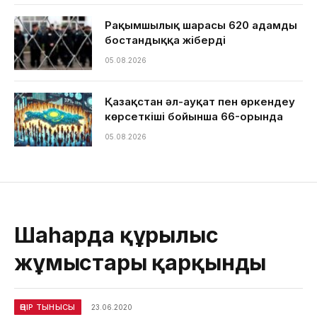
Рақымшылық шарасы 620 адамды
бостандыққа жіберді
05.08.2026
Қазақстан әл-ауқат пен өркендеу
көрсеткіші бойынша 66-орында
05.08.2026
Шаһарда құрылыс
жұмыстары қарқынды
ӨҢІР ТЫНЫСЫ
23.06.2020