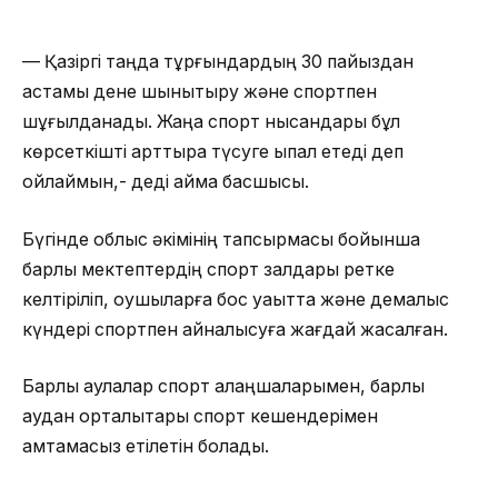
— Қазіргі таңда тұрғындардың 30 пайыздан
астамы дене шынықтыру және спортпен
шұғылданады. Жаңа спорт нысандары бұл
көрсеткішті арттыра түсуге ықпал етеді деп
ойлаймын,- деді аймақ басшысы.
Бүгінде облыс әкімінің тапсырмасы бойынша
барлық мектептердің спорт залдары ретке
келтіріліп, оқушыларға бос уақытта және демалыс
күндері спортпен айналысуға жағдай жасалған.
Барлық аулалар спорт алаңшаларымен, барлық
аудан орталықтары спорт кешендерімен
қамтамасыз етілетін болады.