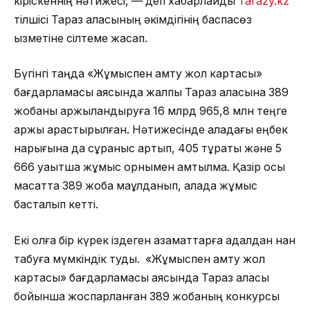
кіріскеннің нәтижесі, — деп хабарлайды
Tarazy.kz
тілшісі Тараз қаласының әкімдігінің баспасөз
қызметіне сілтеме жасап.
Бүгінгі таңда «Жұмыспен қамту жол картасы»
бағдарламасы аясында жалпы Тараз қаласына 389
жобаны қаржыландыруға 16 млрд 965,8 млн теңге
қаржы қарастырылған. Нәтижесінде қаладағы еңбек
нарығына да сұраныс артып, 405 тұрақты және 5
666 уақытша жұмыс орнымен қамтылмақ. Қазір осы
мақсатта 389 жоба мақұлданып, қалада жұмыс
басталып кетті.
Екі қолға бір күрек іздеген азаматтарға адалдан нан
табуға мүмкіндік туды. «Жұмыспен қамту жол
картасы» бағдарламасы аясында Тараз қаласы
бойынша жоспарланған 389 жобаның конкурсы