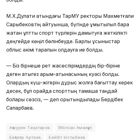
М.Х.Дулати атындағы ТарМУ ректоры Махметғали
Сарыбековтің айтуынша, бүгінде ұмытылып бара
жатқан ұлттық спорт түрлерін дамытуға жеткілікті
деңгейде көңіл бөлінбеуде. Барлық ұсыныстар
облыс әкімі тарапын қолдауға ие болды.
— Біз бірнеше рет жасөспірімдердің бір-біріне
деген қатыгез қарым-қатынасының куәсі болдық.
Олардың күш-жігерін дұрыс жолға бағыттау керек
десек, бұл орайда спорттың тамаша таңдай
болары сөзсіз, — деп қорытындылады Бердібек
Сапарбаев.
Ақжурек Таңатаров
Әбілхан Аманқұл
Бақтияр Артаев
Бейбіт Ыстыбаев