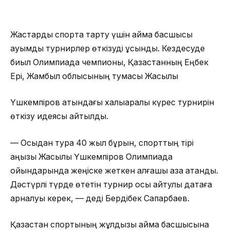
Жастарды спортқа тарту үшін аймақ басшысы
ауқымды турнирлер өткізуді ұсынды. Кездесуде
биыл Олимпиада чемпионы, Қазақстанның Еңбек
Ері, Жамбыл облысының тумасы Жақсылық
Үшкемпіров атындағы халықаралық күрес турнирін
өткізу идеясы айтылды.
— Осыдан тура 40 жыл бұрын, спорттың тірі
аңызы Жақсылық Үшкемпіров Олимпиада
ойындарында жеңіске жеткен алғашқы қазақ атанды.
Дәстүрлі түрде өтетін турнир осы айтулы датаға
арналуы керек, — деді Бердібек Сапарбаев.
Қазақстан спортының жұлдызы аймақ басшысына