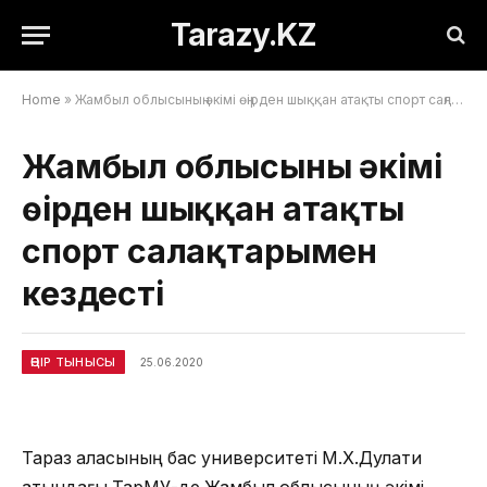
Tarazy.KZ
Home
»
Жамбыл облысының әкімі өңірден шыққан атақты спорт саңлақтарымен кездесті
Жамбыл облысының әкімі
өңірден шыққан атақты
спорт саңлақтарымен
кездесті
ӨҢІР ТЫНЫСЫ
25.06.2020
Тараз қаласының бас университеті М.Х.Дулати