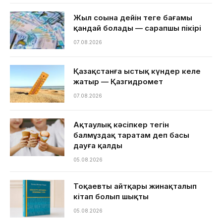
Жыл соңына дейін теңге бағамы
қандай болады — сарапшы пікірі
07.08.2026
Қазақстанға ыстық күндер келе
жатыр — Қазгидромет
07.08.2026
Ақтаулық кәсіпкер тегін
балмұздақ таратам деп басы
дауға қалды
05.08.2026
Тоқаевтың айтқары жинақталып
кітап болып шықты
05.08.2026