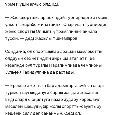
құрметі үшін алғыс білдірді.
— Жас спортшылар осындай турнирлерге қатысып,
үлкен тәжірибе жинақтайды. Олар үшін турнирдегі
жеңіс спорттық Олимптің трамплиніне айнала
түссін, — деді Жақсылық Үшкемпіров.
Сондай-ақ, ол спортшылар әрқашан мемлекеттің
қолдауын сезінетіндігін айрықша атап өтті. Өз
кезегінде бұл туралы Паралимпиада чемпионы
Зульфия Габидуллина да растады.
— Ерекше қажеттілігі бар адамдарға сүйікті спорт
түрімен шұғылдануға барлық жағдай жасалған.
Енді оларды оңалтуға назар аудару керек. Бұл
мәселені шешудің бір жолы спорттық-сауықтыру
кешенін салу деп санаймын,-деді ол.