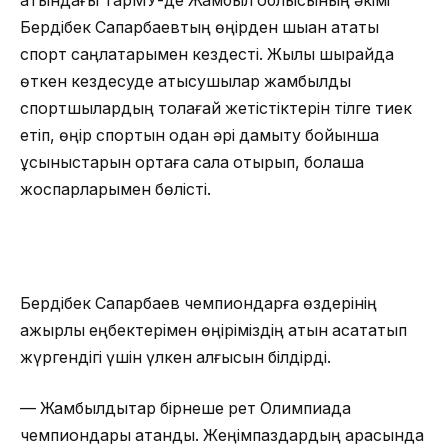
атындағы ТарМУ-де Жамбыл облысының әкімі
Бердібек Сапарбаевтың өңірден шыққан атақты
спорт саңлақтарымен кездесті. Жылы шырайда
өткен кездесуде қатысушылар жамбылдық
спортшылардың толағай жетістіктерін тілге тиек
етіп, өңір спортын одан әрі дамыту бойынша
ұсыныстарын ортаға сала отырып, болашақ
жоспарларымен бөлісті.
Бердібек Сапарбаев чемпиондарға өздерінің
қажырлы еңбектерімен өңіріміздің атын асқақтатып
жүргендігі үшін үлкен алғысын білдірді.
— Жамбылдықтар бірнеше рет Олимпиада
чемпиондары атанды. Жеңімпаздардың арқасында