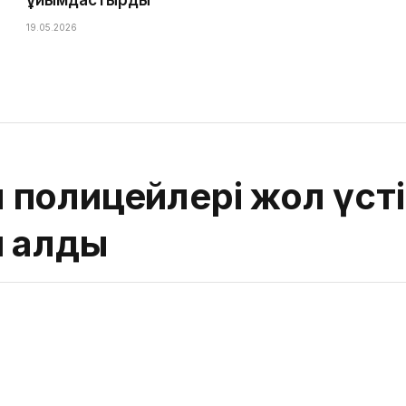
19.05.2026
полицейлері жол үсті
п алды