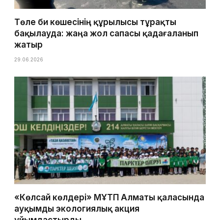
Төле би көшесінің құрылысы тұрақты
бақылауда: жаңа жол сапасы қадағаланып
жатыр
29.06.2026
«Көлсай көлдері» МҰТП Алматы қаласында
ауқымды экологиялық акция
ұйымдастырды