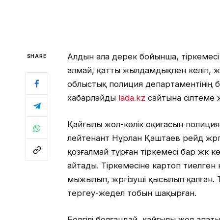
Алдын ала дерек бойынша, тіркемесі ба
SHARE
алмай, қатты жылдамдықпен келіп, ж
облыстық полиция департаментінің б
хабарлайды
lada.kz
сайтына сілтеме 
Қайғылы жол-көлік оқиғасын полици
лейтенант Нұрлан Қаштаев рейд жүрг
қозғалмай тұрған тіркемесі бар жүк к
айтады. Тіркемесіне картоп тиелген
мыжылып, жүргізуші қысылып қалған.
тергеу-жедел тобын шақырған.
Белгілі болғандай, қайғылы жол апат