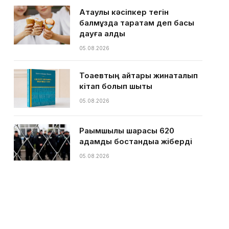
Ақтаулық кәсіпкер тегін
балмұздақ таратам деп басы
дауға қалды
05.08.2026
Тоқаевтың айтқары жинақталып
кітап болып шықты
05.08.2026
Рақымшылық шарасы 620
адамды бостандыққа жіберді
05.08.2026
Қазақстан әл-ауқат пен
өркендеу көрсеткіші бойынша
66-орында
05.08.2026