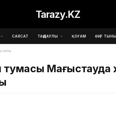
Tarazy.KZ
САЯСАТ
ТАҢДАУЛЫ
ҚОҒАМ
ӨҢІР ТЫН
а тапты
 тумасы Маңғыстауда
ты