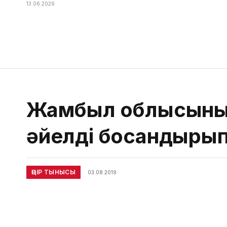
13.06.2026
Жамбыл облысының 
әйелді босандыры
ӨҢІР ТЫНЫСЫ
03.08.2019