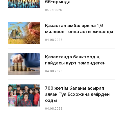
66-орында
05.08.2026
Қазақстан қамбаларына 1,6
миллион тонна астық жиналды
04.08.2026
Қазақстанда банктердің
пайдасы күрт төмендеген
04.08.2026
700 жетім баланы асырап
алған Тұяқ Есхожина өмірден
озды
04.08.2026