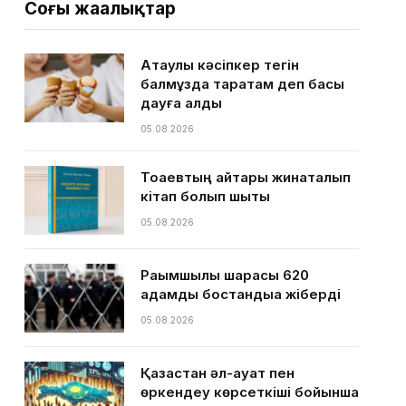
Соңғы жаңалықтар
Ақтаулық кәсіпкер тегін
балмұздақ таратам деп басы
дауға қалды
05.08.2026
Тоқаевтың айтқары жинақталып
кітап болып шықты
05.08.2026
Рақымшылық шарасы 620
адамды бостандыққа жіберді
05.08.2026
Қазақстан әл-ауқат пен
өркендеу көрсеткіші бойынша