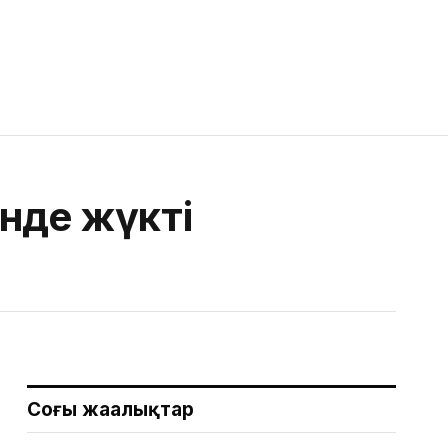
нде жүкті
Соңғы жаңалықтар