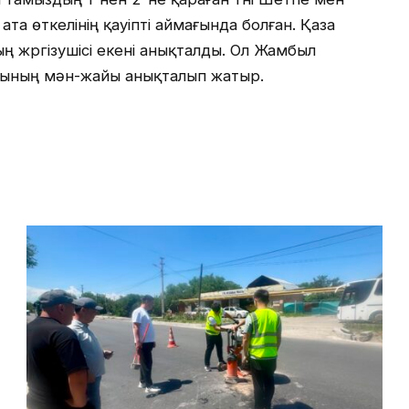
а өткелінің қауіпті аймағында болған. Қаза
ң жүргізушісі екені анықталды. Ол Жамбыл
сының мән-жайы анықталып жатыр.