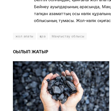
Бейнеу ауылдарының арасында, Маң ат
тапқан азаматтың осы көлік құралыны
облысының тумасы. Жол-көлік оқиға
жол апаты
қаза
Маңғыстау облысы
ОҚЫЛЫП ЖАТЫР