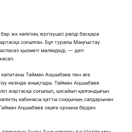
р жүк көлігінің жүргізушісі рөлді басқара
артасқа соғылған. Бұл туралы Маңғыстау
аспасөз қызметі мәлімдеді, — деп
жасап.
я капитаны Тайман Аңшыбаев пен аға
ізу кезінде анықтады. Тайман Аңшыбаев
өлігі жартасқа соғылып, қисайып қалғандығын
 көліктің кабинасы қатты соққының салдарынан
 Тайман Аңшыбаев оқиға орнына бірден
ы тамыздың 1-нен 2-не қараған түні Шетпе мен