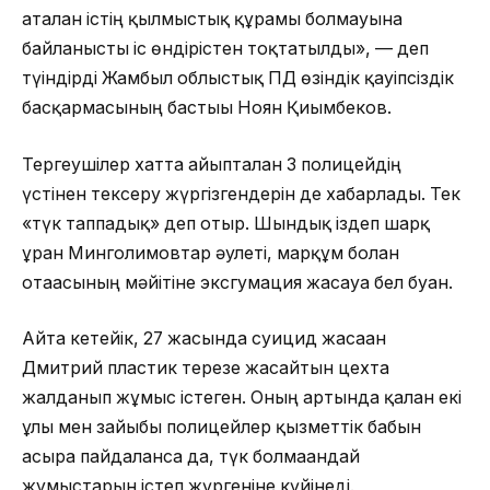
аталған істің қылмыстық құрамы болмауына
байланысты іс өндірістен тоқтатылды», — деп
түіндірді Жамбыл облыстық ПД өзіндік қауіпсіздік
басқармасының бастығы Ноян Қиымбеков.
Тергеушілер хатта айыпталған 3 полицейдің
үстінен тексеру жүргізгендерін де хабарлады. Тек
«түк таппадық» деп отыр. Шындық іздеп шарқ
ұрған Минголимовтар әулеті, марқұм болған
отағасының мәйітіне эксгумация жасауға бел буған.
Айта кетейік, 27 жасында суицид жасаған
Дмитрий пластик терезе жасайтын цехта
жалданып жұмыс істеген. Оның артында қалған екі
ұлы мен зайыбы полицейлер қызметтік бабын
асыра пайдаланса да, түк болмағандай
жұмыстарын істеп жүргеніне күйінеді.