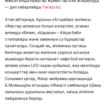
мақсатында бірқатар жұмыстар іске асырылуда,
— деп хабарлайды
Tarazy.kz
.
Атап айтқанда, бұрынғы «Атшабар» аллеясы
«Жастар аллеясы» болып өзгертіліп, аталған
аллеяда «Білім», «Қарахан – Айша бибі»
стеллалары және заманауи су бұрқақтар
орнатылды. Сондай-ақ, аллеяның ортаңғы
бөлігінде ғаламтор желісіне үздіксіз қосылуға
мүмкіндік беретін интернет-кафе бой көтерсе,
аллеяға үлкен LED-экран қойылып, жаз мезгілінде
концерттер мен кино көрсетілетін болады.
Сонымен қатар, Жеңіс мейрамы қарсаңында
Б.Момышұлы атындағы «Жеңіс» саябағында «Даңқ
залының» құрылысы аяқталып, халық игілігіне
пайдалануға берілді.