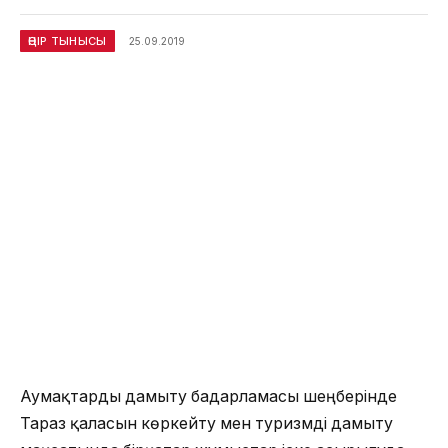
ӨҢІР ТЫНЫСЫ
25.09.2019
Аумақтарды дамыту бағдарламасы шеңберінде
Тараз қаласын көркейту мен туризмді дамыту