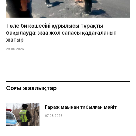
Төле би көшесінің құрылысы тұрақты
бақылауда: жаңа жол сапасы қадағаланып
жатыр
29.06.2026
Соңғы жаңалықтар
Гараж маңынан табылған мәйіт
07.08.2026