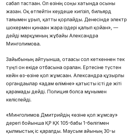
сабап тастаған. Ол өзінің соңғы хатында осыны
жазған. Оқ өтпейтін кеудеше кигізіп, бильярд
таяғымен ұрып, қатты қорлайды. Денесінде электр
шокермен қинаған жара іздері қалып қойған», —
дейді марқұмның жұбайы Александра
Минголимова.
Зайыбының айтуынша, отағасы сол кеткеннен тек
түңгі он екіде отбасына оралған. Ертесіне түстен
кейін өз-өзіне қол жұмсаған. Александра құзырлы
органдағылар «адам өліміне» қатысты істі де жіті
қарамады дейді. Полиция болса мұнымен
келіспейді.
«Минголимов Дмитрийдің «өзіне қол жұмсау»
дерегі бойынша ҚР ҚК 105-бабы 1-бөлігімен
қылмыстық іс қаралды. Маусым айының 30-ы