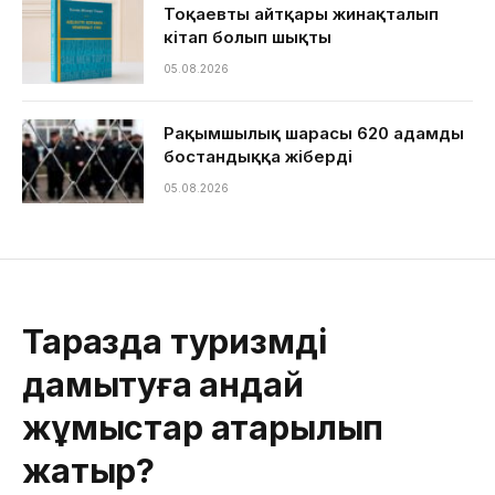
Тоқаевтың айтқары жинақталып
кітап болып шықты
05.08.2026
Рақымшылық шарасы 620 адамды
бостандыққа жіберді
05.08.2026
Таразда туризмді
дамытуға қандай
жұмыстар атқарылып
жатыр?