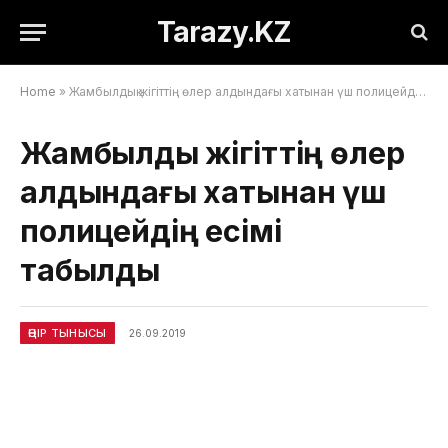
Tarazy.KZ
Home
»
Жамбылдық жігіттің өлер алдындағы хатынан үш полицейдің есімі табылды
Жамбылдық жігіттің өлер
алдындағы хатынан үш
полицейдің есімі
табылды
ӨҢІР ТЫНЫСЫ
26.09.2019