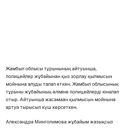
Жамбыл облысы тұрғынының айтуынша,
полицейлер жұбайынан қыз зорлау қылмысын
мойнына алуды талап еткен.
Жамбыл облысының
тұрғыны жұбайының өліміне полицейлерді кінәлап
отыр. Айтуынша жасамаған қылмысын мойнына
артуға тырысып күш көрсеткен.
Александра Минголимова жұбайым жазықсыз