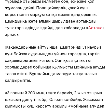
түрмеде отырғысы келмеген соң, өз-өзіне қол
жұмсаған дейді. Полицейлердің қалай күш
көрсеткенін марқұм хатқа жазып қалдырыпты.
Шындыққа жете алмай шырылдаған артындағы
туыстары әділдік іздейді, деп хабарлады «
Астана
»
арнасы.
Жақындарының айтуынша, Дмитрийді 31 наурыз
күні Байзақ ауданындағы үйінен тараздық тәртіп
сақшылары алып кеткен. Оған қызға қатысты
зорлық дерегі бойынша қылмысты мойнына алуды
талап етіпті. Бұл жайында марқұм хатқа жазып
қалдырыпты.
«3 полицей 200 мың теңге береміз, 2 жыл отырып
шығасың деп үгіттейді. Ол оған көнбейді. Жасамаған
қылмысты күш көрсету арқылы «мойныңа ал» деп