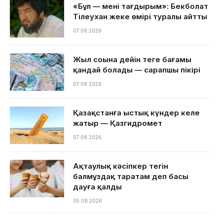
«Бұл — менің тағдырым»: Бекболат
Тілеухан жеке өмірі туралы айтты
07.08.2026
Жыл соңына дейін теңге бағамы
қандай болады — сарапшы пікірі
07.08.2026
Қазақстанға ыстық күндер келе
жатыр — Қазгидромет
07.08.2026
Ақтаулық кәсіпкер тегін
балмұздақ таратам деп басы
дауға қалды
05.08.2026