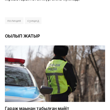
полиция
суицид
ОҚЫЛЫП ЖАТЫР
Гараж маңынан табылған мәйіт