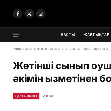
Facebook
X
Instagram
(Twitter)
БАСТЫ
ЖАҢАЛЫҚТАР
Home
»
Жетінші сынып оқушысының зорлануы: Тоқаев Тараз әкімін
Жетінші сынып оқуш
әкімін қызметінен 
ӨҢІР ТЫНЫСЫ
21.11.2019