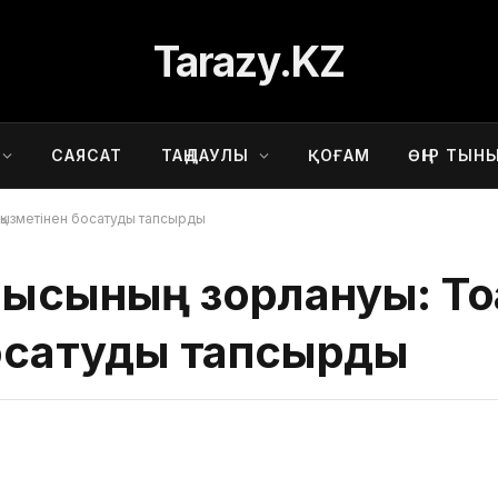
Tarazy.KZ
САЯСАТ
ТАҢДАУЛЫ
ҚОҒАМ
ӨҢІР ТЫН
 қызметінен босатуды тапсырды
ысының зорлануы: Тоқ
босатуды тапсырды