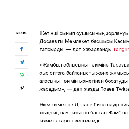
Жетінші сынып оқушысының зорлануына
SHARE
Досаевты Мемлекет басшысы Қасым-
тапсырды, — деп хабарлайды
Tengri
«Жамбыл облысының әкіміне Таразда
оқыс оқиғаға байланысты және жұмысы
қаласының әкімін қызметінен босатуд
жасадым», — деп жазды Тоқаев Twitte
Әкім қызметіне Досаев биыл сәуір а
жылдың наурызынан бастап Жамбыл 
қызмет атқарып келген еді.