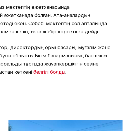
 қыз мектептің әжетханасында
дай әжетханада болған. Ата-аналардың
етеді екен. Себебі мектептің сол қапталында
жолмен келіп, қызға жәбір көрсеткен дейді.
тор, директордың орынбасары, мұғалім және
 бүгін облыстық Білім басқармасының басшысы
 моральдық тұрғыда жауапкершілігін сезіне
ыстан кеткені
белгілі болды
.