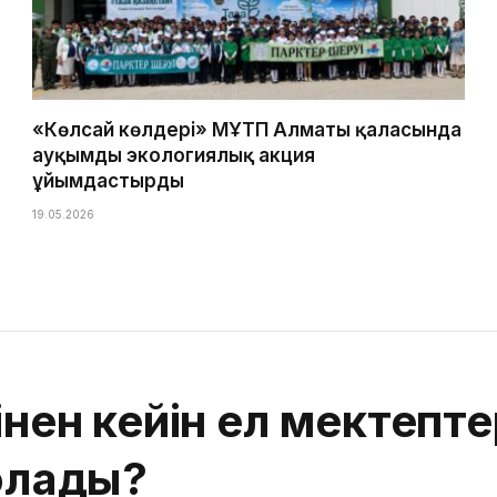
«Көлсай көлдері» МҰТП Алматы қаласында
ауқымды экологиялық акция
ұйымдастырды
19.05.2026
інен кейін ел мектепт
болады?