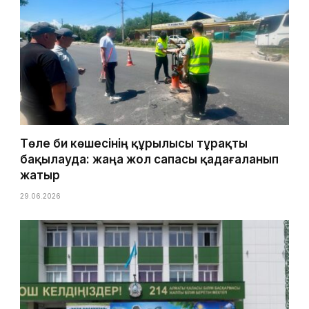
Төле би көшесінің құрылысы тұрақты
бақылауда: жаңа жол сапасы қадағаланып
жатыр
29.06.2026