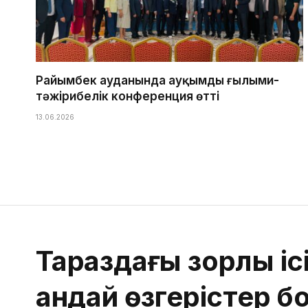
Райымбек ауданында ауқымды ғылыми-
тәжірибелік конференция өтті
13.06.2026
Тараздағы зорлық іс
қандай өзгерістер 