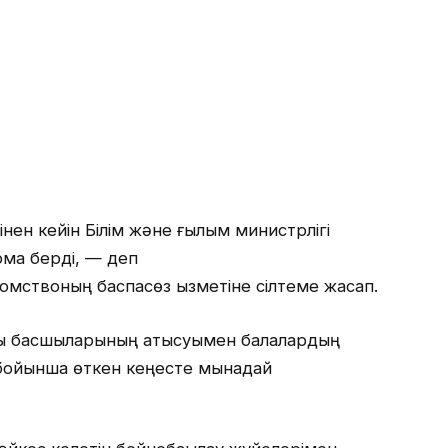
інен кейін Білім және ғылым министрлігі
рма берді, — деп
домствоның баспасөз қызметіне сілтеме жасап.
ары басшыларының қатысуымен балалардың
ры бойынша өткен кеңесте мынадай