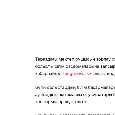
Тараздағы мектеп оқушысын зорлау іс
облыстық білім басқармаларына тапсы
хабарлайды
Tengrinews.kz
тілшісі ве
Бүгін облыстардың білім басқармал
қауіпсіздігін қамтамасыз ету сұрақта
тапсырмалар жүктелген: