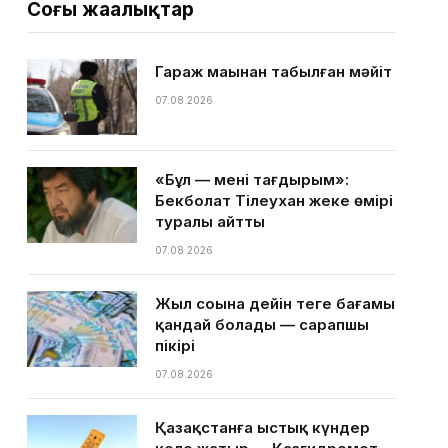
Соңғы жаңалықтар
Гараж маңынан табылған мәйіт
07.08.2026
«Бұл — менің тағдырым»:
Бекболат Тілеухан жеке өмірі
туралы айтты
07.08.2026
Жыл соңына дейін теңге бағамы
қандай болады — сарапшы
пікірі
07.08.2026
Қазақстанға ыстық күндер