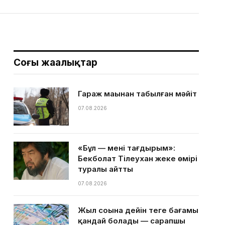
Соңғы жаңалықтар
Гараж маңынан табылған мәйіт
07.08.2026
«Бұл — менің тағдырым»:
Бекболат Тілеухан жеке өмірі
туралы айтты
07.08.2026
Жыл соңына дейін теңге бағамы
қандай болады — сарапшы