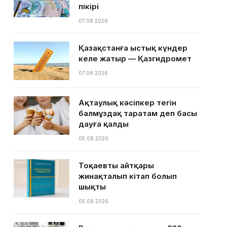
пікірі
07.08.2026
Қазақстанға ыстық күндер
келе жатыр — Қазгидромет
07.08.2026
Ақтаулық кәсіпкер тегін
балмұздақ таратам деп басы
дауға қалды
05.08.2026
Тоқаевтың айтқары
жинақталып кітап болып
шықты
05.08.2026