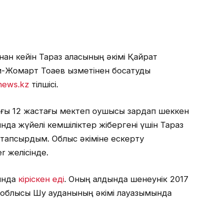
н кейін Тараз қаласының әкімі Қайрат
Жомарт Тоқаев қызметінен босатуды
news.kz
тілшісі.
ғы 12 жастағы мектеп оқушысы зардап шеккен
нда жүйелі кемшіліктер жібергені үшін Тараз
ы тапсырдым. Облыс әкіміне ескерту
r желісінде.
йында
кіріскен еді
. Оның алдында шенеунік 2017
облысы Шу ауданының әкімі лауазымында