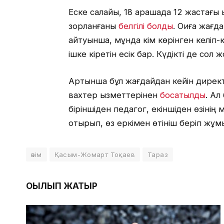
Еске салайық, 18 қарашада 12 жастағы
зорланғаны
белгілі болды
. Оқиға жағ
айтуынша, мұнда кім көрінген келіп-к
ішке кіретін есік бар. Күдікті де сол 
Артынша бұл жағдайдан кейін дирек
вахтер қызметтерінен
босатылды
. Ал
біріншіден педагог, екіншіден өзінің
отырып, өз еркімен өтініш беріп жұм
әкім
Қасым-Жомарт Тоқаев
Тараз
ОҚЫЛЫП ЖАТЫР