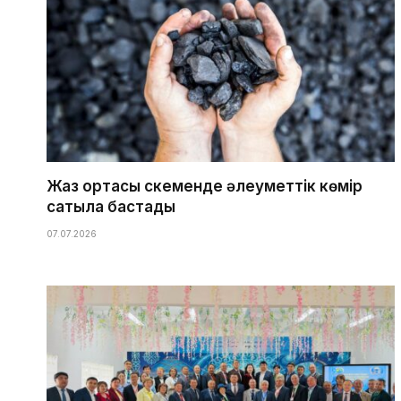
Жаз ортасы Өскеменде әлеуметтік көмір
сатыла бастады
07.07.2026