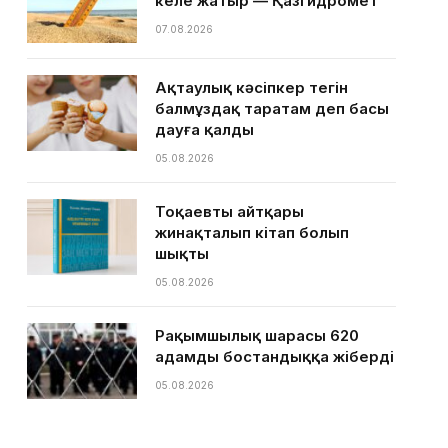
келе жатыр — Қазгидромет
07.08.2026
Ақтаулық кәсіпкер тегін
балмұздақ таратам деп басы
дауға қалды
05.08.2026
Тоқаевтың айтқары
жинақталып кітап болып
шықты
05.08.2026
Рақымшылық шарасы 620
адамды бостандыққа жіберді
05.08.2026