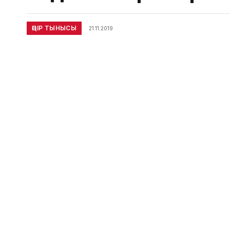
ӨҢІР ТЫНЫСЫ
21.11.2019