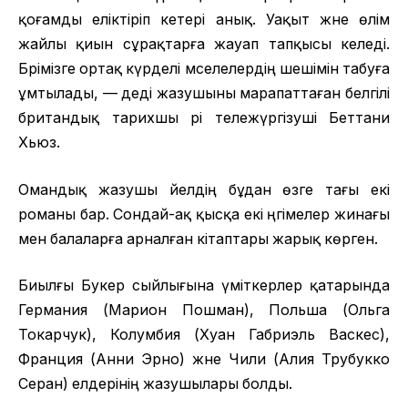
қоғамды еліктіріп әкетері анық. Уақыт және өлім
жайлы қиын сұрақтарға жауап тапқысы келеді.
Бәрімізге ортақ күрделі мәселелердің шешімін табуға
ұмтылады, — деді жазушыны марапаттаған белгілі
британдық тарихшы әрі тележүргізуші Беттани
Хьюз.
Омандық жазушы әйелдің бұдан өзге тағы екі
романы бар. Сондай-ақ қысқа екі әңгімелер жинағы
мен балаларға арналған кітаптары жарық көрген.
Биылғы Букер сыйлығына үміткерлер қатарында
Германия (Марион Пошман), Польша (Ольга
Токарчук), Колумбия (Хуан Габриэль Васкес),
Франция (Анни Эрно) және Чили (Алия Трубукко
Серан) елдерінің жазушылары болды.