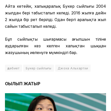
Айта кетейік, халықаралық Букер сыйлығы 2004
жылдан бері табысталып келеді. 2016 жылға дейін
2 жылда бір рет берілді. Одан бергі аралықта жыл
сайын табысталып келеді.
Бұл сыйлықты шығармасы ағылшын тіліне
аударылған кез келген халықтан шыққан
жазушының иеленуге мүмкіндігі бар.
әдебиет
Букер сыйлығы
Джоха Альхартхи
ОҚЫЛЫП ЖАТЫР