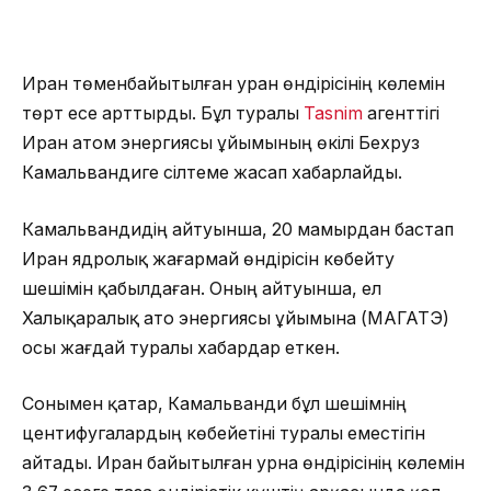
Иран төменбайытылған уран өндірісінің көлемін
төрт есе арттырды. Бұл туралы
Tasnim
агенттігі
Иран атом энергиясы ұйымының өкілі Бехруз
Камальвандиге сілтеме жасап хабарлайды.
Камальвандидің айтуынша, 20 мамырдан бастап
Иран ядролық жағармай өндірісін көбейту
шешімін қабылдаған. Оның айтуынша, ел
Халықаралық ато энергиясы ұйымына (МАГАТЭ)
осы жағдай туралы хабардар еткен.
Сонымен қатар, Камальванди бұл шешімнің
центифугалардың көбейетіні туралы еместігін
айтады. Иран байытылған урна өндірісінің көлемін