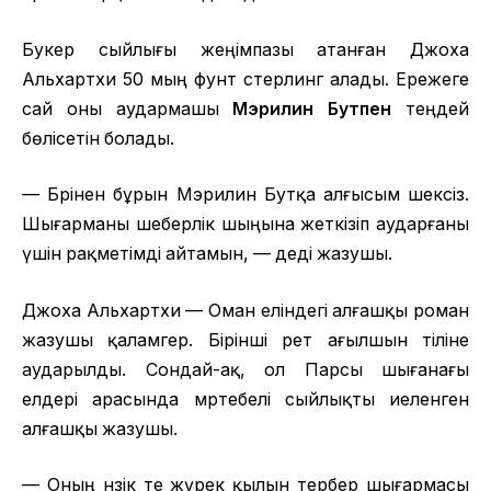
Букер сыйлығы жеңімпазы атанған Джоха
Альхартхи 50 мың фунт стерлинг алады. Ережеге
сай оны аудармашы
Мэрилин Бутпен
теңдей
бөлісетін болады.
— Бәрінен бұрын Мэрилин Бутқа алғысым шексіз.
Шығарманы шеберлік шыңына жеткізіп аударғаны
үшін рақметімді айтамын, — деді жазушы.
Джоха Альхартхи — Оман еліндегі алғашқы роман
жазушы қаламгер. Бірінші рет ағылшын тіліне
аударылды. Сондай-ақ, ол Парсы шығанағы
елдері арасында мәртебелі сыйлықты иеленген
алғашқы жазушы.
— Оның нәзік те жүрек қылын тербер шығармасы