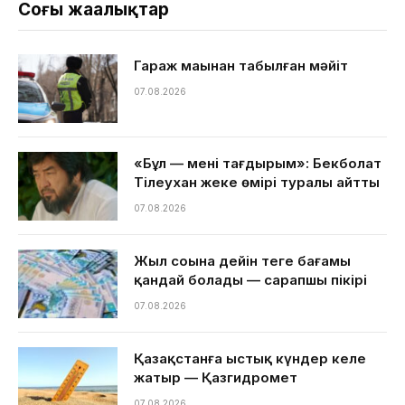
Соңғы жаңалықтар
Гараж маңынан табылған мәйіт
07.08.2026
«Бұл — менің тағдырым»: Бекболат
Тілеухан жеке өмірі туралы айтты
07.08.2026
Жыл соңына дейін теңге бағамы
қандай болады — сарапшы пікірі
07.08.2026
Қазақстанға ыстық күндер келе
жатыр — Қазгидромет
07.08.2026