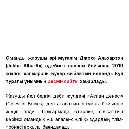
Омандық жазушы әрі мұғалім Джоха Альхартхи
(Jokha Alharthi) әдебиет саласы бойынша 2019
жылғы халықаралық Букер сыйлығын иеленді. Бұл
туралы ұйымның
ресми сайты
хабарлады.
Жазушы әйел белгілі әдеби жүлдені «Аспан денесі»
(Celestial Bodies) деп аталатын романы бойынша
жеңіп алды. Шығармада отарлық саясаттың
көрінісі омандық үш апалы-сіңілі қыздардың тәлім-
тәрбиесі арқылы баяндалады.