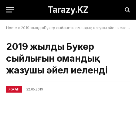
Tarazy.KZ
Home
»
2019 жылдың Букер сыйлығын омандық жазушы әйел иеленді
2019 жылдың Букер
сыйлығын омандық
жазушы әйел иеленді
ЖАҺАН
22.05.2019