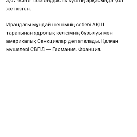
3,67 есеге таза өндірістік күштің арқасында қол
жеткізген.
Ирандағы мұндай шешімнің себебі АҚШ
тарапынан ядролық келісімнің бұзылуы мен
америкалық Санкциялар деп аталады. Қалған
мүшелері СВПД — Германия, Франция,
Ұлыбритания, Қытай және Ресей тиіс пікірінше,
иран билігінің ұйғарымымен тез арада осы мәселені
шешуі керек.
АҚШ пен Иранның қарым-қатынасы бір жыл
бұрын шиеленіскен. 2018 жылдың мамыр айының
басында америкалық президент Дональд Трамп
Вашингтонның 2015 жылғы ядролық келісімнен бір
жақты шығуы және Тегеранға қарсы
санкциялардың жаңартылуы туралы жариялады.