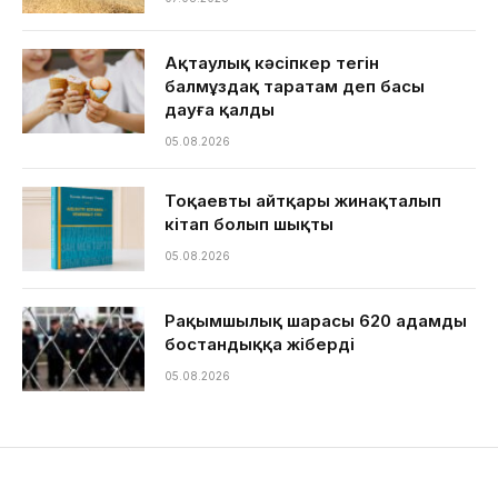
Ақтаулық кәсіпкер тегін
балмұздақ таратам деп басы
дауға қалды
05.08.2026
Тоқаевтың айтқары жинақталып
кітап болып шықты
05.08.2026
Рақымшылық шарасы 620 адамды
бостандыққа жіберді
05.08.2026