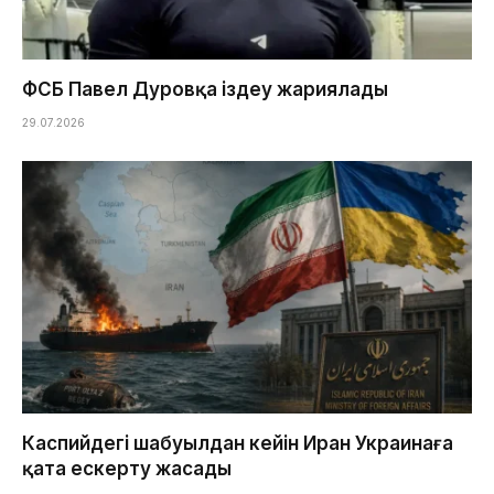
ФСБ Павел Дуровқа іздеу жариялады
29.07.2026
Каспийдегі шабуылдан кейін Иран Украинаға
қатаң ескерту жасады