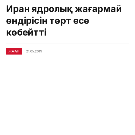
Иран ядролық жағармай
өндірісін төрт есе
көбейтті
ЖАҺАН
21.05.2019