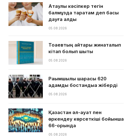
Ақтаулық кәсіпкер тегін
балмұздақ таратам деп басы
дауға қалды
05.08.2026
Тоқаевтың айтқары жинақталып
кітап болып шықты
05.08.2026
Рақымшылық шарасы 620
адамды бостандыққа жіберді
05.08.2026
Қазақстан әл-ауқат пен
өркендеу көрсеткіші бойынша
66-орында
05.08.2026