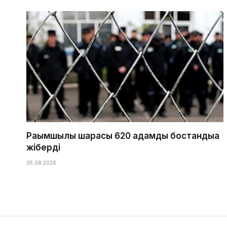
Рақымшылық шарасы 620 адамды бостандыққа
жіберді
05.08.2026