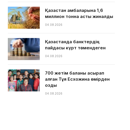
Қазақстан қамбаларына 1,6
миллион тонна астық жиналды
04.08.2026
Қазақстанда банктердің
пайдасы күрт төмендеген
04.08.2026
700 жетім баланы асырап
алған Тұяқ Есхожина өмірден
озды
04.08.2026