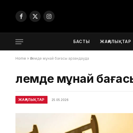
Facebook
X
Instagram
(Twitter)
БАСТЫ
ЖАҢАЛЫҚТАР
Home
»
Әлемде мұнай бағасы арзандауда
Әлемде мұнай бағас
ЖАҢАЛЫҚТАР
25.05.2026