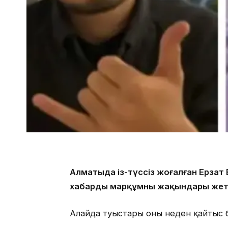
Алматыда із-түссіз жоғалған Ерзат 
хабарды марқұмның жақындары жетк
Алайда туыстары оның неден қайтыс 