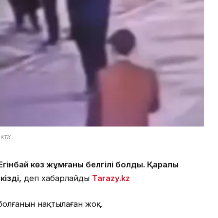
ктк
Егінбай көз жұмғаны белгілі болды. Қаралы
ізді,
деп хабарлайды
Tarazy.kz
болғанын нақтылаған жоқ.