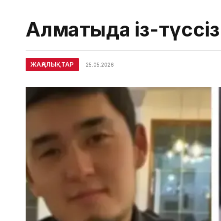
Алматыда із-түссіз
ЖАҢАЛЫҚТАР
25.05.2026