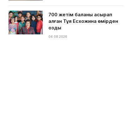
700 жетім баланы асырап
алған Тұяқ Есхожина өмірден
озды
04.08.2026