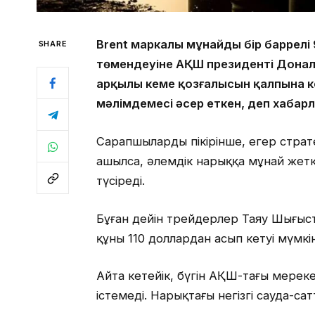
Brent маркалы мұнайдың бір баррелі 
SHARE
төмендеуіне АҚШ президенті Донал
арқылы кеме қозғалысын қалпына кел
мәлімдемесі әсер еткен, деп хаба
Сарапшылардың пікірінше, егер стра
ашылса, әлемдік нарыққа мұнай жеткі
түсіреді.
Бұған дейін трейдерлер Таяу Шығыс
құны 110 доллардан асып кетуі мүмкін
Айта кетейік, бүгін АҚШ-тағы мере
істемеді. Нарықтағы негізгі сауда-са