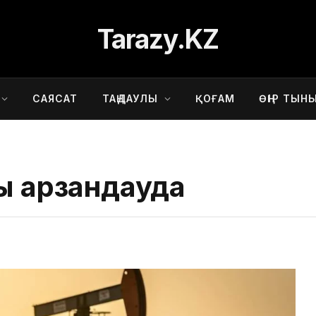
Tarazy.KZ
САЯСАТ
ТАҢДАУЛЫ
ҚОҒАМ
ӨҢІР ТЫН
ы арзандауда