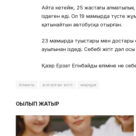
Айта кетейік, 25 жастағы алматылық
іздеген еді. Ол 19 мамырда түсте жұ
қатынайтын автобусқа отырған.
23 мамырда туыстары мен достары о
ауылынан іздеді. Себебі жігіт дәл ос
Қазір Ерзат Егінбайдың өліміне не себе
Алматы
жоғалған жігіт
марқұм
ОҚЫЛЫП ЖАТЫР