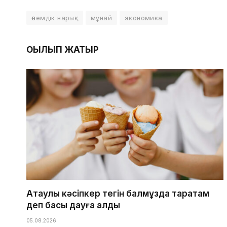
әлемдік нарық
мұнай
экономика
ОҚЫЛЫП ЖАТЫР
Ақтаулық кәсіпкер тегін балмұздақ таратам
деп басы дауға қалды
05.08.2026