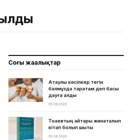
абылды
Соңғы жаңалықтар
Ақтаулық кәсіпкер тегін
балмұздақ таратам деп басы
дауға қалды
05.08.2026
Тоқаевтың айтқары жинақталып
кітап болып шықты
05.08.2026