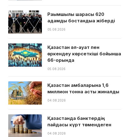
Рақымшылық шарасы 620
адамды бостандыққа жіберді
05.08.2026
Қазақстан әл-ауқат пен
өркендеу көрсеткіші бойынша
66-орында
05.08.2026
Қазақстан қамбаларына 1,6
миллион тонна астық жиналды
04.08.2026
Қазақстанда банктердің
пайдасы күрт төмендеген
04.08.2026