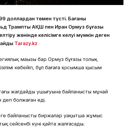
99 доллардан төмен түсті. Бағаның
ьд Трамптың АҚШ пен Иран Ормуз бұғазы
тіру жөнінде келісімге келуі мүмкін деген
рлайды
Tarazy.kz
тегиялық маңызы бар Ормуз бұғазы толық
зілімі көбейіп, бұл бағаға қосымша қысым
тағы жағдайдың ушығуына байланысты мұнай
 деп болжаған еді.
кеге байланысты биржалар уақытша жұмыс
ттық сейсенбі күні қайта жалғасады.