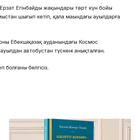
 Ерзат Егінбайды жақындары төрт күн бойы
мыстан шығып кетіп, қала маңындағы ауылдарға
ны Еңбекшіқазақ ауданындағы Космос
ы ауылдан автобустан түскені анықталған.
п болғаны белгісіз.