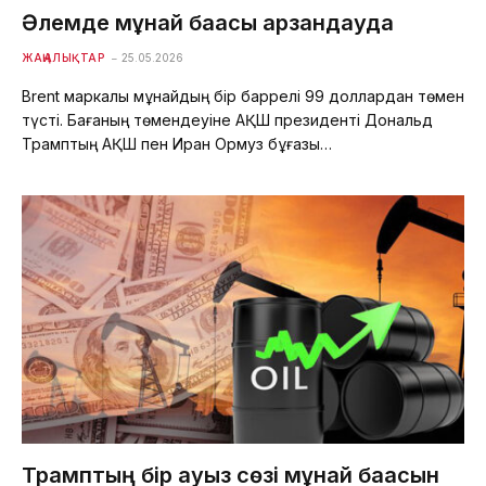
Әлемде мұнай бағасы арзандауда
ЖАҢАЛЫҚТАР
25.05.2026
Brent маркалы мұнайдың бір баррелі 99 доллардан төмен
түсті. Бағаның төмендеуіне АҚШ президенті Дональд
Трамптың АҚШ пен Иран Ормуз бұғазы…
Трамптың бір ауыз сөзі мұнай бағасын