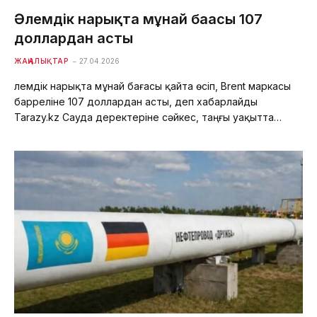
Әлемдік нарықта мұнай бағасы 107
доллардан асты
ЖАҢАЛЫҚТАР
27.04.2026
Әлемдік нарықта мұнай бағасы қайта өсіп, Brent маркасы
барреліне 107 доллардан асты, деп хабарлайды
Tarazy.kz Сауда деректеріне сәйкес, таңғы уақытта…