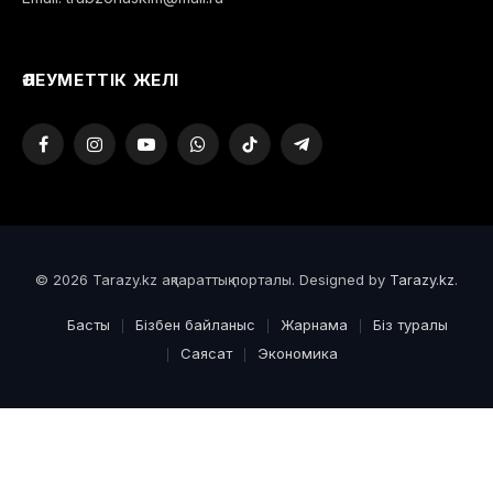
ӘЛЕУМЕТТІК ЖЕЛІ
Facebook
Instagram
YouTube
WhatsApp
TikTok
Telegram
© 2026 Tarazy.kz ақпараттық порталы. Designed by
Tarazy.kz
.
Басты
Бізбен байланыс
Жарнама
Біз туралы
Саясат
Экономика