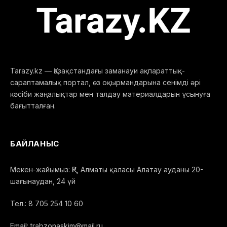
Tarazy.kz — Қазақстандағы заманауи ақпараттық-
сараптамалық портал, өз оқырмандарына сенімді әрі
кәсіби жаңалықтар мен талдау материалдарын ұсынуға
бағытталған.
БАЙЛАНЫС
Мекен-жайымыз: ҚР, Алматы қаласы Алатау ауданы 20-
шағынаудан, 24 үй
Тел.: 8 705 254 10 60
Email: trabzonaskim@mail.ru