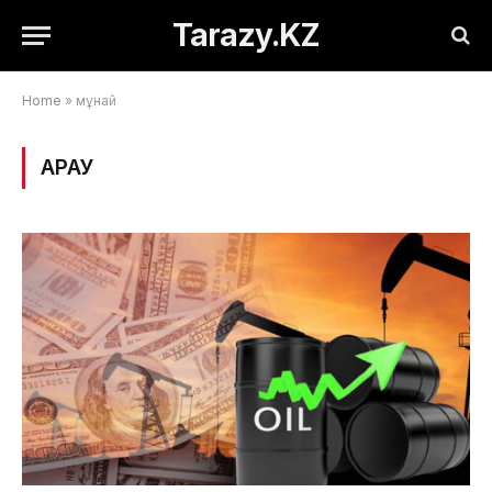
Tarazy.KZ
Home
»
мұнай
ҚАРАУ