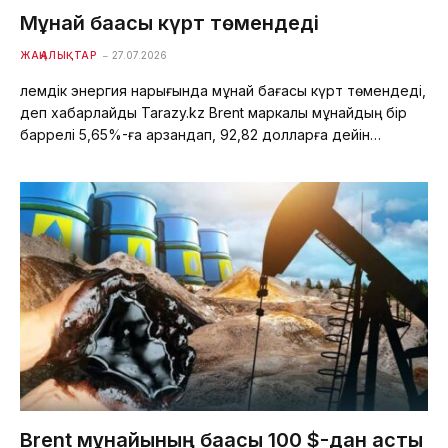
Мұнай бағасы күрт төмендеді
ЖАҢАЛЫҚТАР
27.07.2026
Әлемдік энергия нарығында мұнай бағасы күрт төмендеді,
деп хабарлайды Tarazy.kz Brent маркалы мұнайдың бір
баррелі 5,65%-ға арзандап, 92,82 долларға дейін…
Brent мұнайының бағасы 100 $-дан асты