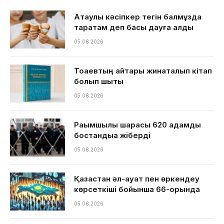
Ақтаулық кәсіпкер тегін балмұздақ
таратам деп басы дауға қалды
05.08.2026
Тоқаевтың айтқары жинақталып кітап
болып шықты
05.08.2026
Рақымшылық шарасы 620 адамды
бостандыққа жіберді
05.08.2026
Қазақстан әл-ауқат пен өркендеу
көрсеткіші бойынша 66-орында
05.08.2026