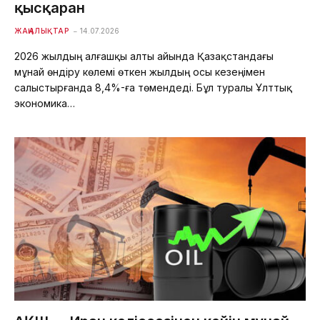
қысқарған
ЖАҢАЛЫҚТАР
14.07.2026
2026 жылдың алғашқы алты айында Қазақстандағы
мұнай өндіру көлемі өткен жылдың осы кезеңімен
салыстырғанда 8,4%-ға төмендеді. Бұл туралы Ұлттық
экономика…