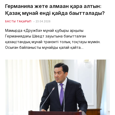
Германияға жете алмаған қара алтын:
Қазақ мұнай енді қайда бағытталады?
БАСТЫ ТАҚЫРЫП
23.04.2026
Мамырда «Дружба» мұнай құбыры арқылы
Германиядағы Шведт зауытына бағытталған
қазақстандық мұнай транзиті толық тоқтауы мүмкін.
Осыған байланысты мұнайды қалай қайта…