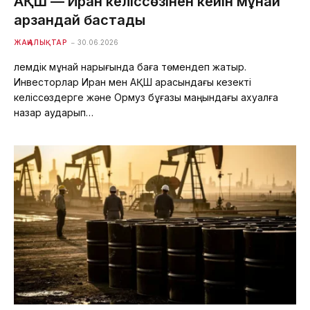
АҚШ — Иран келіссөзінен кейін мұнай
арзандай бастады
ЖАҢАЛЫҚТАР
30.06.2026
Әлемдік мұнай нарығында баға төмендеп жатыр.
Инвесторлар Иран мен АҚШ арасындағы кезекті
келіссөздерге және Ормуз бұғазы маңындағы ахуалға
назар аударып…