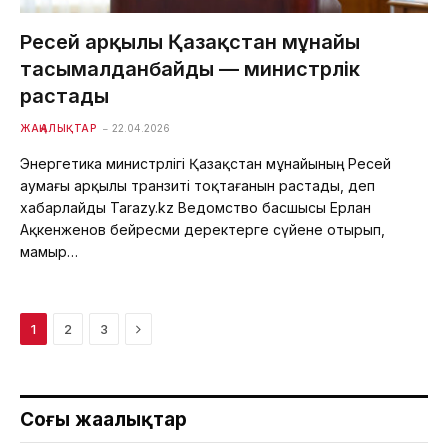
Ресей арқылы Қазақстан мұнайы
тасымалданбайды — министрлік
растады
ЖАҢАЛЫҚТАР
22.04.2026
Энергетика министрлігі Қазақстан мұнайының Ресей
аумағы арқылы транзиті тоқтағанын растады, деп
хабарлайды Tarazy.kz Ведомство басшысы Ерлан
Ақкенженов бейресми деректерге сүйене отырып,
мамыр…
Next
1
2
3
Соңғы жаңалықтар