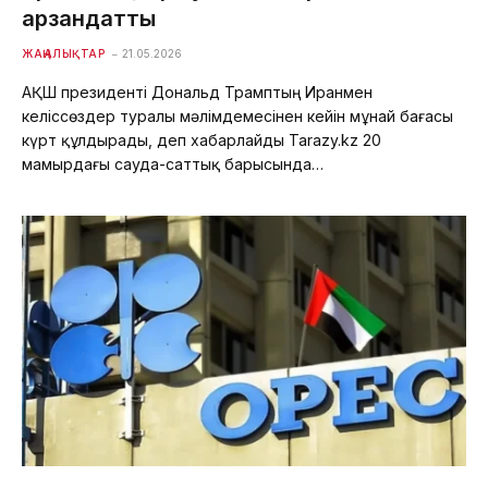
арзандатты
ЖАҢАЛЫҚТАР
21.05.2026
АҚШ президенті Дональд Трамптың Иранмен
келіссөздер туралы мәлімдемесінен кейін мұнай бағасы
күрт құлдырады, деп хабарлайды Tarazy.kz 20
мамырдағы сауда-саттық барысында…