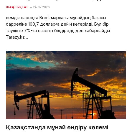
ЖАҢАЛЫҚТАР
24.07.2026
Әлемдік нарықта Brent маркалы мұнайдың бағасы
барреліне 100,7 долларға дейін көтерілді. Бұл бір
тәулікте 7%-ға өскенін білдіреді, деп хабарлайды
Tarazy.kz…
Қазақстанда мұнай өндіру көлемі