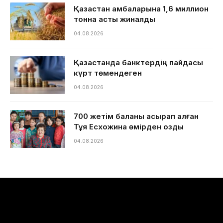
Қазақстан қамбаларына 1,6 миллион
тонна астық жиналды
04.08.2026
Қазақстанда банктердің пайдасы
күрт төмендеген
04.08.2026
700 жетім баланы асырап алған
Тұяқ Есхожина өмірден озды
04.08.2026