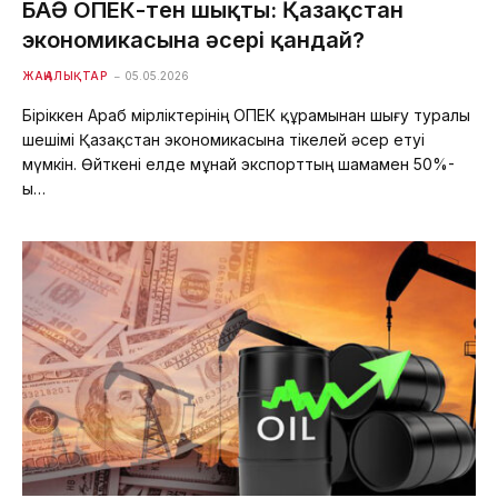
БАӘ ОПЕК-тен шықты: Қазақстан
экономикасына әсері қандай?
ЖАҢАЛЫҚТАР
05.05.2026
Біріккен Араб Әмірліктерінің ОПЕК құрамынан шығу туралы
шешімі Қазақстан экономикасына тікелей әсер етуі
мүмкін. Өйткені елде мұнай экспорттың шамамен 50%-
ы…