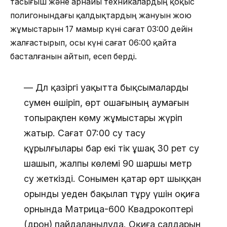
тасығыш және арнайы техникалардың қоқыс
полигонындағы қалдықтардың жануын жою
жұмыстарын 17 мамыр күні сағат 03:00 дейін
жалғастырып, осы күні сағат 06:00 қайта
басталғанын айтып, есеп берді.
— Дәл қазіргі уақытта бықсымаларды
сумен өшіріп, өрт ошағының аумағын
топырақпен көму жұмыстары жүріп
жатыр. Сағат 07:00 су тасу
құрылғылары бар екі тік ұшақ 30 рет су
шашып, жалпы көлемі 90 шаршы метр
су жеткізді. Сонымен қатар өрт шыққан
орынды әуеден бақылап тұру үшін оқиға
орнында Матрица-600 Квадрокоптері
(дрон) пайдаланылуда. Оқиға салдарын