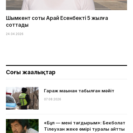
Шымкент соты Арай Есенбекті 5 жылға
соттады
24.04.2026
Соңғы жаңалықтар
Гараж маңынан табылған мәйіт
07.08.2026
«Бұл — менің тағдырым»: Бекболат
Тілеухан жеке өмірі туралы айтты