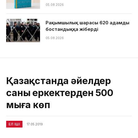
05.08.2026
Рақымшылық шарасы 620 адамды
бостандыққа жіберді
05.08.2026
Қазақстанда әйелдер
саны еркектерден 500
мыңға көп
ЕЛ ІШІ
17.05.2019