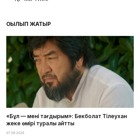
ОҚЫЛЫП ЖАТЫР
«Бұл — менің тағдырым»: Бекболат Тілеухан
жеке өмірі туралы айтты
07.08.2026