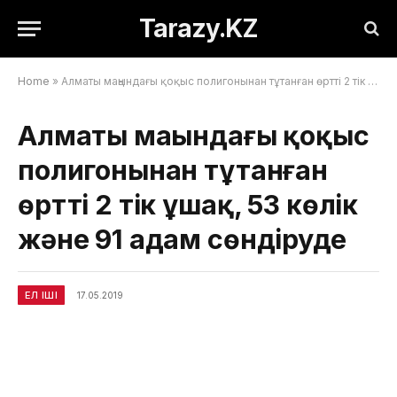
Tarazy.KZ
Home
»
Алматы маңындағы қоқыс полигонынан тұтанған өртті 2 тік ұшақ, 53 көлік және 91 адам сөндіруде
Алматы маңындағы қоқыс
полигонынан тұтанған
өртті 2 тік ұшақ, 53 көлік
және 91 адам сөндіруде
ЕЛ ІШІ
17.05.2019