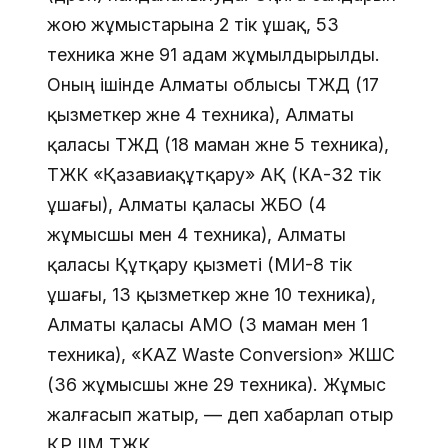
жою жұмыстарына 2 тік ұшақ, 53
техника және 91 адам жұмылдырылды.
Оның ішінде Алматы облысы ТЖД (17
қызметкер және 4 техника), Алматы
қаласы ТЖД (18 маман және 5 техника),
ТЖК «Қазавиақұтқару» АҚ (КА-32 тік
ұшағы), Алматы қаласы ЖБО (4
жұмысшы мен 4 техника), Алматы
қаласы Құтқару қызметі (МИ-8 тік
ұшағы, 13 қызметкер және 10 техника),
Алматы қаласы АМО (3 маман мен 1
техника), «KAZ Waste Conversion» ЖШС
(36 жұмысшы және 29 техника). Жұмыс
жалғасып жатыр, — деп хабарлап отыр
ҚР ІІМ ТЖК.