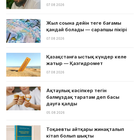
07.08.2026
Жыл соңына дейін теңге бағамы
қандай болады — сарапшы пікірі
07.08.2026
Қазақстанға ыстық күндер келе
жатыр — Қазгидромет
07.08.2026
Ақтаулық кәсіпкер тегін
балмұздақ таратам деп басы
дауға қалды
05.08.2026
Тоқаевтың айтқары жинақталып
кітап болып шықты