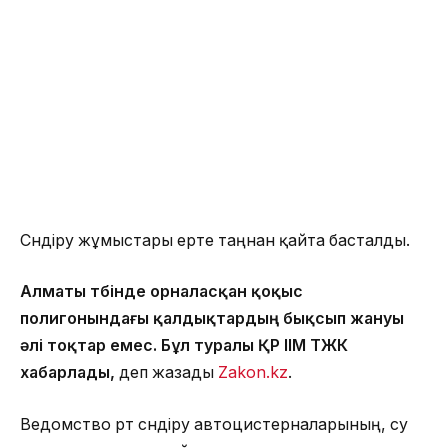
Сөндіру жұмыстары ерте таңнан қайта басталды.
Алматы түбінде орналасқан қоқыс
полигонындағы қалдықтардың бықсып жануы
әлі тоқтар емес. Бұл туралы ҚР ІІМ ТЖК
хабарлады,
деп жазады
Zakon.kz
.
Ведомство өрт сөндіру автоцистерналарының, су