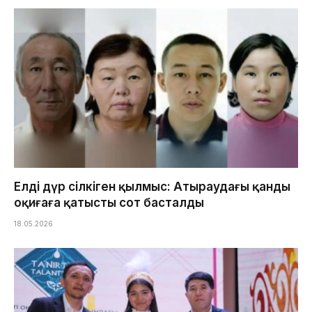
Елді дүр сілкіген қылмыс: Атыраудағы қанды
оқиғаға қатысты сот басталды
18.05.2026