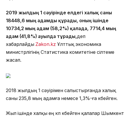
2019 жылдың 1 сәуірінде елдегі халық саны
18448,6 мың адамды құрады, оның ішінде
10734,2 мың адам (58,2%) қалада, 7714,4 мың
адам (41,8%) ауылда тұрады,
деп
хабарлайды
Zakon.kz
Ұлттық экономика
министрлігінің Статистика комитетіне сілтеме
жасап.
2018 жылдың 1 сәуірімен салыстырғанда халық
саны 235,8 мың адамға немесе 1,3%-ға көбейген.
Жыл ішінде халқы ең көп көбейген қалалар Шымкент
(52,7 мың адамға), Нұр-Сұлтан (50,3 мың адамға)
және Алматы (49,9 мың адамға.