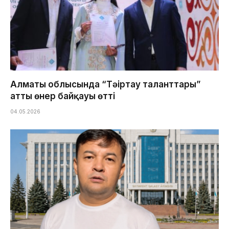
Алматы облысында “Тәңіртау таланттары”
атты өнер байқауы өтті
04.05.2026