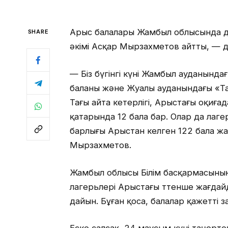
Арыс балалары Жамбыл облысында д
SHARE
әкімі Асқар Мырзахметов айтты, — 
— Біз бүгінгі күні Жамбыл ауданынд
баланы және Жуалы ауданындағы «Та
Тағы айта кетерлігі, Арыстағы оқиға
қатарында 12 бала бар. Олар да лаге
барлығы Арыстан келген 122 бала жаз
Мырзахметов.
Жамбыл облысы Білім басқармасының
лагерьлері Арыстағы төтенше жағдай
дайын. Бұған қоса, балалар қажетті 