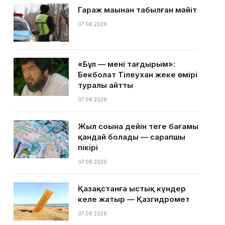
Гараж маңынан табылған мәйіт
07.08.2026
«Бұл — менің тағдырым»:
Бекболат Тілеухан жеке өмірі
туралы айтты
07.08.2026
Жыл соңына дейін теңге бағамы
қандай болады — сарапшы
пікірі
07.08.2026
Қазақстанға ыстық күндер
келе жатыр — Қазгидромет
07.08.2026