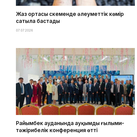
Жаз ортасы Өскеменде әлеуметтік көмір
сатыла бастады
07.07.2026
Райымбек ауданында ауқымды ғылыми-
тәжірибелік конференция өтті