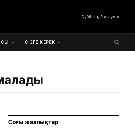
Суббота, 8 августа
ЫСЫ
СІЗГЕ КЕРЕК
малады
Соңғы жаңалықтар