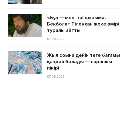
«Бұл — менің тағдырым»:
Бекболат Тілеухан жеке өмірі
туралы айтты
07.08.2026
Жыл соңына дейін теңге бағамы
қандай болады — сарапшы
пікірі
07.08.2026
Қазақстанға ыстық күндер
келе жатыр — Қазгидромет
07.08.2026
Ақтаулық кәсіпкер тегін
балмұздақ таратам деп басы