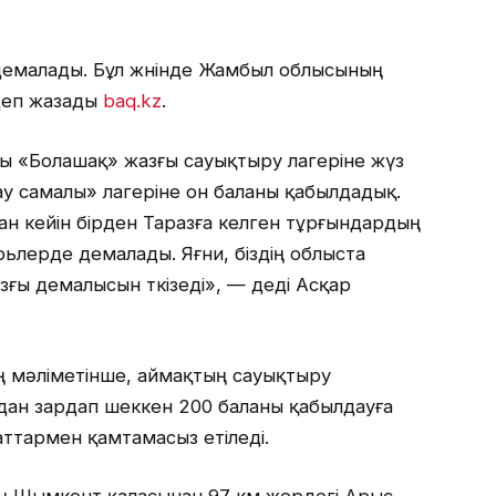
емалады. Бұл жөнінде Жамбыл облысының
деп жазады
baq.kz
.
ағы «Болашақ» жазғы сауықтыру лагеріне жүз
у самалы» лагеріне он баланы қабылдадық.
дан кейін бірден Таразға келген тұрғындардың
рьлерде демалады. Яғни, біздің облыста
ғы демалысын өткізеді», — деді Асқар
 мәліметінше, аймақтың сауықтыру
дан зардап шеккен 200 баланы қабылдауға
заттармен қамтамасыз етіледі.