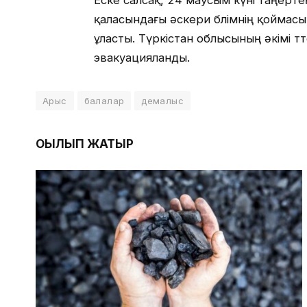
Еске салсақ, 24 маусым күні таңерт
қаласындағы әскери бөлімнің қоймас
ұласты. Түркістан облысының әкімі т
эвакуацияланды.
Арыс
балалар
демалыс
ОҚЫЛЫП ЖАТЫР