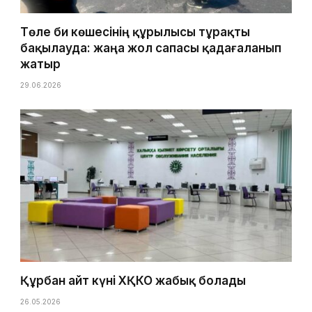
Төле би көшесінің құрылысы тұрақты
бақылауда: жаңа жол сапасы қадағаланып
жатыр
29.06.2026
Құрбан айт күні ХҚКО жабық болады
26.05.2026