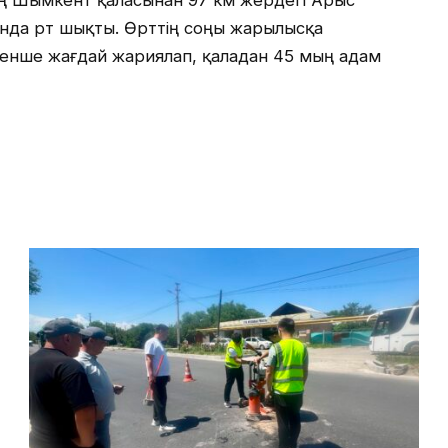
ең Шымкент қаласынан 97 км жердегі Арыс
ында өрт шықты. Өрттің соңы жарылысқа
өтенше жағдай жариялап, қаладан 45 мың адам