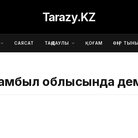
Tarazy.KZ
САЯСАТ
ТАҢДАУЛЫ
ҚОҒАМ
ӨҢІР ТЫН
Жамбыл облысында де