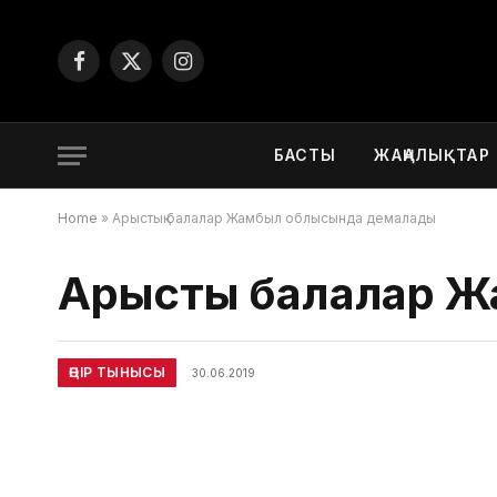
Facebook
X
Instagram
(Twitter)
БАСТЫ
ЖАҢАЛЫҚТАР
Home
»
Арыстық балалар Жамбыл облысында демалады
Арыстық балалар 
ӨҢІР ТЫНЫСЫ
30.06.2019