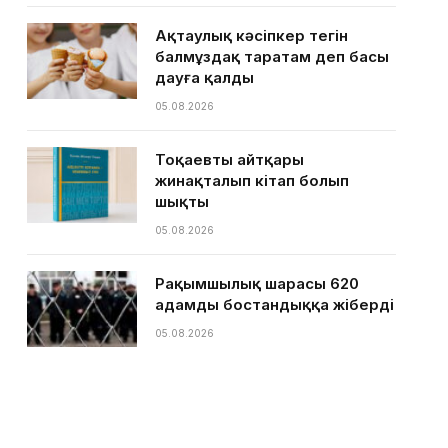
Ақтаулық кәсіпкер тегін
балмұздақ таратам деп басы
дауға қалды
05.08.2026
Тоқаевтың айтқары
жинақталып кітап болып
шықты
05.08.2026
Рақымшылық шарасы 620
адамды бостандыққа жіберді
05.08.2026