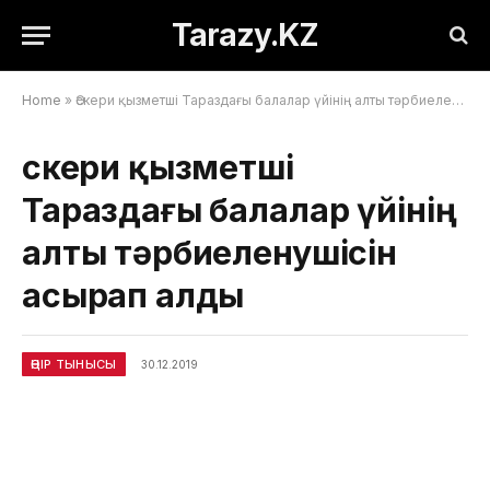
Tarazy.KZ
Home
»
Әскери қызметші Тараздағы балалар үйінің алты тәрбиеленушісін асырап алды
Әскери қызметші
Тараздағы балалар үйінің
алты тәрбиеленушісін
асырап алды
ӨҢІР ТЫНЫСЫ
30.12.2019