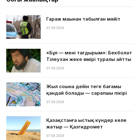
Гараж маңынан табылған мәйіт
07.08.2026
«Бұл — менің тағдырым»: Бекболат
Тілеухан жеке өмірі туралы айтты
07.08.2026
Жыл соңына дейін теңге бағамы
қандай болады — сарапшы пікірі
07.08.2026
Қазақстанға ыстық күндер келе
жатыр — Қазгидромет
07.08.2026