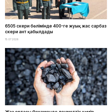
6505 әскери бөлімінде 400-ге жуық жас сарбаз
әскери ант қабылдады
15.07.2026