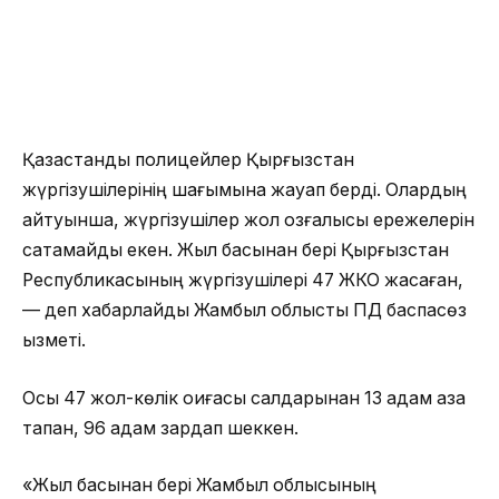
Қазақстандық полицейлер Қырғызстан
жүргізушілерінің шағымына жауап берді. Олардың
айтуынша, жүргізушілер жол қозғалысы ережелерін
сақтамайды екен. Жыл басынан бері Қырғызстан
Республикасының жүргізушілері 47 ЖКО жасаған,
— деп хабарлайды Жамбыл облыстық ПД баспасөз
қызметі.
Осы 47 жол-көлік оқиғасы салдарынан 13 адам қаза
тапқан, 96 адам зардап шеккен.
«Жыл басынан бері Жамбыл облысының