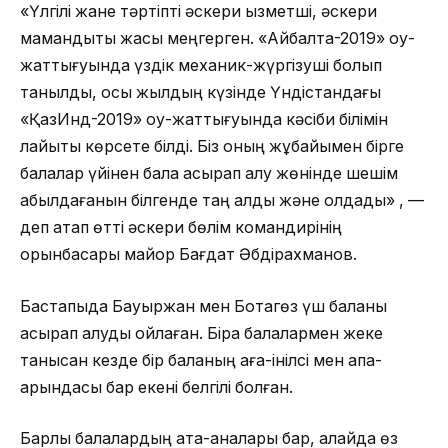
«Үлгілі жане тәртіпті әскери қызметші, әскери
мамандықты жақсы меңгерген. «Айбалта-2019» оқу-
жаттығуында үздік механик-жүргізуші болып
танылды, осы жылдың күзінде Үндістандағы
«ҚазИнд-2019» оқу-жаттығуында кәсіби білімін
лайықты көрсете білді. Біз оның жұбайымен бірге
балалар үйінен бала асырап алу жөнінде шешім
қабылдағанын білгенде таң қалдық және қолдадық» , —
деп атап өтті әскери бөлім командирінің
орынбасары майор Бағдат Әбдірахманов.
Бастапқыда Бауыржан мен Ботагөз үш баланы
асырап алуды ойлаған. Бірақ балалармен жеке
танысқан кезде бір баланың аға-інілсі мен апа-
қарындасы бар екені белгілі болған.
Барлық балалардың ата-аналары бар, алайда өз