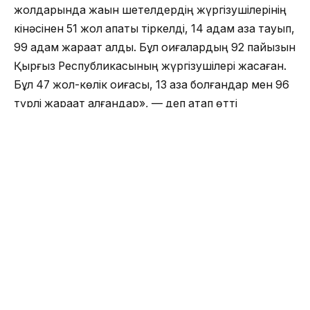
жолдарында жақын шетелдердің жүргізушілерінің
кінәсінен 51 жол апаты тіркелді, 14 адам қаза тауып,
99 адам жарақат алды. Бұл оқиғалардың 92 пайызын
Қырғыз Республикасының жүргізушілері жасаған.
Бұл 47 жол-көлік оқиғасы, 13 қаза болғандар мен 96
түрлі жарақат алғандар», — деп атап өтті
полицейлер.
Жамбыл облысының полициясында Қырғыз
Республикасының азаматтары Қазақстан
аумағында қолданылып жүрген жол қозғалысы
ережелерін елемейтінін айтады. Мысалы,
бағдаршамның тыйым салатын түсіне өтіп, сыртқы
жарық құралдарын, дыбыс сигналдарын пайдалану,
апатты жағдайда сигнал беруді қолдану
ережелерін, темір жол өткелдерінен өту
ережелерін бұзады екен. Жолаушылар мен