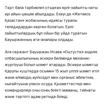
Төрт бала тәрбиелеп отырған ерлі-зайыпты нақты
әрі айқын шешім қабылдады. Екеуі де «Жетімсіз
Қазақстан» жобасының идеясы туралы
теледидардан көрген болатын. Ерлі-
зайыптылардың бұл ойын бір үйде тұратын
Бауыржанның ата-аналары қолдады.
Аға сержант Бауыржан Исаев «Оңтүстік» өңірлік
қолбасшылығының әскери бөлімінде механик-
жүргізуші болып қызмет атқарады. Әскери қызметші
Қарулы күштерде осымен 15 жыл үлгілі қызмет етіп
және еліміздің қауіпсіздігі мен қорғаныс қабілетінің
нығайтуына үлесін қосуда. Қызметтестері мен
командирлері оны ісінің білікті маманы, тиянақты
және тәртіпті адам ретінде біледі.