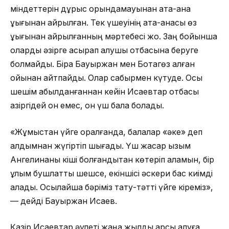
міндеттерін дұрыс орындамауынан ата-ана
құқығынан айрылған. Тек үшеуінің ата-анасы өз
құқығынан айрылғанның мәртебесі жоқ. Заң бойынша
оларды әзірге асырап алушы отбасына беруге
болмайды. Бірақ Бауыржан мен Ботагөз алған
ойынан қайтпайды. Олар сабырмен күтуде. Осы
шешім қабылданғаннан кейін Исаевтар отбасы
қазіргідей он емес, он үш бала болады.
«Жұмыстан үйге оралғанда, балалар «әке» деп
алдымнан жүгіртіп шығады. Үш жасар қызым
Ангелинаны кіші болғандықтан көтеріп аламын, бір
ұлым бушлатты шешсе, екіншісі әскери бас киімді
алады. Осылайша бәріміз тату-тәтті үйге кіреміз»,
— дейді Бауыржан Исаев.
Қазір Исаевтар әулеті жаңа жылды қарсы алуға