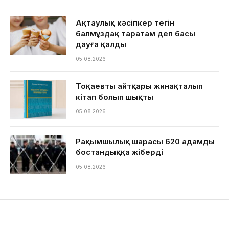
Ақтаулық кәсіпкер тегін
балмұздақ таратам деп басы
дауға қалды
05.08.2026
Тоқаевтың айтқары жинақталып
кітап болып шықты
05.08.2026
Рақымшылық шарасы 620 адамды
бостандыққа жіберді
05.08.2026