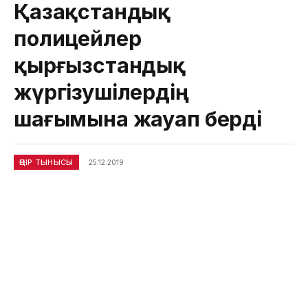
Қазақстандық
полицейлер
қырғызстандық
жүргізушілердің
шағымына жауап берді
ӨҢІР ТЫНЫСЫ
25.12.2019