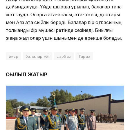
дайындалуда. Үйде шырша құрылып, балалар тақпақ
жаттауда. Оларға ата-анасы, ата-әжесі, достары
мен Аяз ата сыйлық береді. Балалар бір отбасының
толыққанды бір мүшесі ретінде сезінеді. Биылғы
жаңа жыл олар үшін шынымен де ерекше болады.
әскер
балалар үйі
сарбаз
Тараз
ОҚЫЛЫП ЖАТЫР