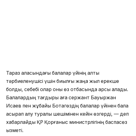
Тараз қаласындағы балалар үйінің алты
тәрбиеленушісі үшін биылғы жаңа жыл ерекше
болды, себебі олар оны өз отбасында қарсы алады.
Балалардың тағдыры аға сержант Бауыржан
Исаев пен жұбайы Ботагөздің балалар үйінен бала
асырап алу туралы шешімінен кейін өзгерді, — деп
хабарлайды ҚР Қорғаныс министрлігінің баспасөз
қызметі.