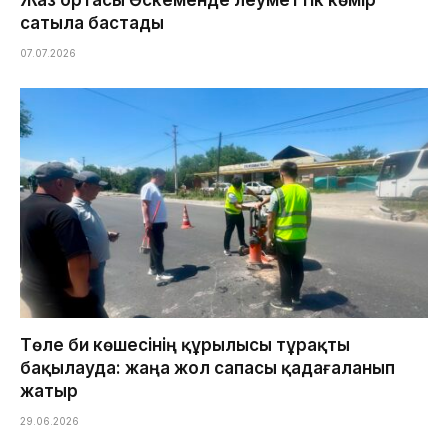
Жаз ортасы Өскеменде әлеуметтік көмір
сатыла бастады
07.07.2026
Төле би көшесінің құрылысы тұрақты
бақылауда: жаңа жол сапасы қадағаланып
жатыр
29.06.2026