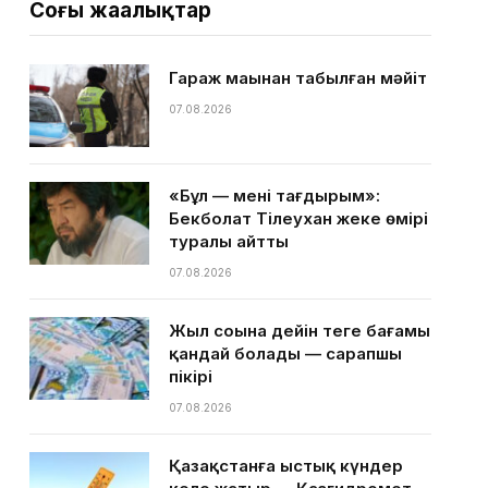
Соңғы жаңалықтар
Гараж маңынан табылған мәйіт
07.08.2026
«Бұл — менің тағдырым»:
Бекболат Тілеухан жеке өмірі
туралы айтты
07.08.2026
Жыл соңына дейін теңге бағамы
қандай болады — сарапшы
пікірі
07.08.2026
Қазақстанға ыстық күндер