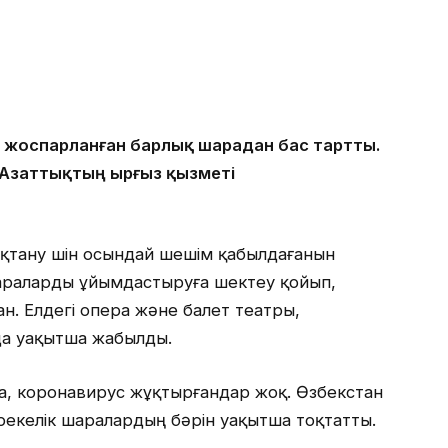
не жоспарланған барлық шарадан бас тартты.
 Азаттықтың Қырғыз қызметі
ақтану үшін осындай шешім қабылдағанын
і шараларды ұйымдастыруға шектеу қойып,
н. Елдегі опера және балет театры,
да уақытша жабылды.
, коронавирус жұқтырғандар жоқ. Өзбекстан
ерекелік шаралардың бәрін уақытша тоқтатты.