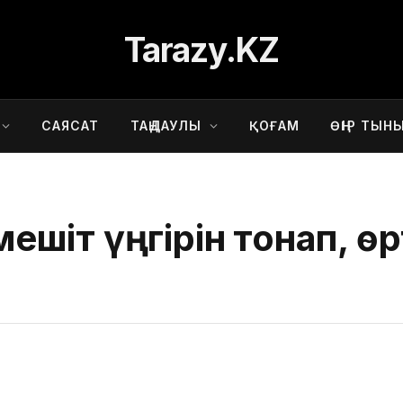
Tarazy.KZ
САЯСАТ
ТАҢДАУЛЫ
ҚОҒАМ
ӨҢІР ТЫН
мешіт үңгірін тонап, ө