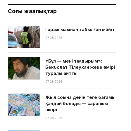
Соңғы жаңалықтар
Гараж маңынан табылған мәйіт
07.08.2026
«Бұл — менің тағдырым»:
Бекболат Тілеухан жеке өмірі
туралы айтты
07.08.2026
Жыл соңына дейін теңге бағамы
қандай болады — сарапшы
пікірі
07.08.2026