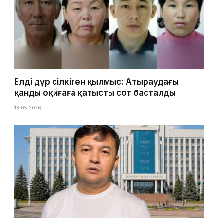
Елді дүр сілкіген қылмыс: Атыраудағы
қанды оқиғаға қатысты сот басталды
18.05.2026