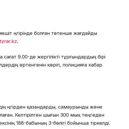
ешіт үңгірінде болған төтенше жағдайды
tyrar.kz
.
сағат 9.00-де жергілікті тұрғындардың бірі
елдердің өртенгенін көріп, полицияға хабар
рдің үңгірден қазандарды, самаурынды және
лаған. Келтірілген шығын 300 мың теңгеден
сінің 188-бабының 3-бөлігі бойынша тіркелді.