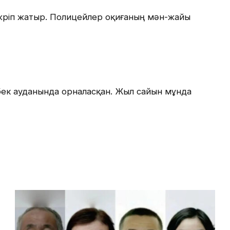
у жүріп жатыр. Полицейлер оқиғаның мән-жайы
дібек ауданында орналасқан. Жыл сайын мұнда