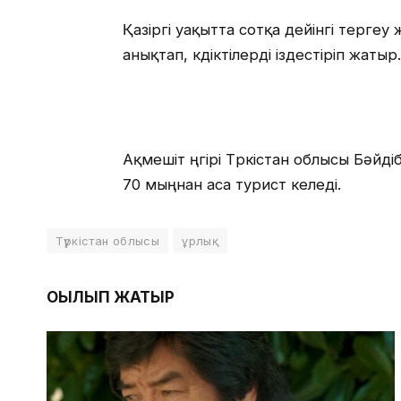
Қазіргі уақытта сотқа дейінгі терге
анықтап, күдіктілерді іздестіріп жатыр.
Ақмешіт үңгірі Түркістан облысы Бәй
70 мыңнан аса турист келеді.
Түркістан облысы
ұрлық
ОҚЫЛЫП ЖАТЫР