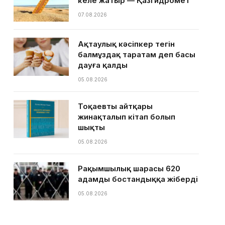
келе жатыр — Қазгидромет
07.08.2026
Ақтаулық кәсіпкер тегін
балмұздақ таратам деп басы
дауға қалды
05.08.2026
Тоқаевтың айтқары
жинақталып кітап болып
шықты
05.08.2026
Рақымшылық шарасы 620
адамды бостандыққа жіберді
05.08.2026