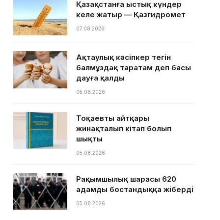
Қазақстанға ыстық күндер
келе жатыр — Қазгидромет
07.08.2026
Ақтаулық кәсіпкер тегін
балмұздақ таратам деп басы
дауға қалды
05.08.2026
Тоқаевтың айтқары
жинақталып кітап болып
шықты
05.08.2026
Рақымшылық шарасы 620
адамды бостандыққа жіберді
05.08.2026