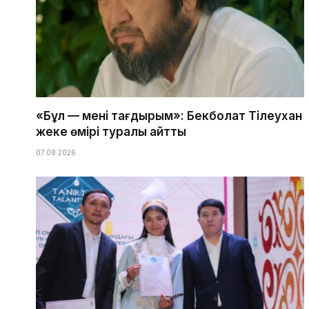
«Бұл — менің тағдырым»: Бекболат Тілеухан
жеке өмірі туралы айтты
07.08.2026