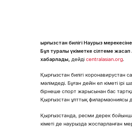
Қырғызстан билігі Наурыз мерекесі
Бұл туралы үкіметке сілтеме жасап
хабарлады,
дейді
centralasian.org
.
Қырғызстан билігі коронавирустан с
мәлімдеді. Бұған дейін ел үкіметі ір
бірнеше спорт жарысынан бас тартқа
Қырғызстан ұлттық филармаониясы 
Қырғызстанда, ресми дерек бойынша
үкіметі де наурызда жоспарланған м