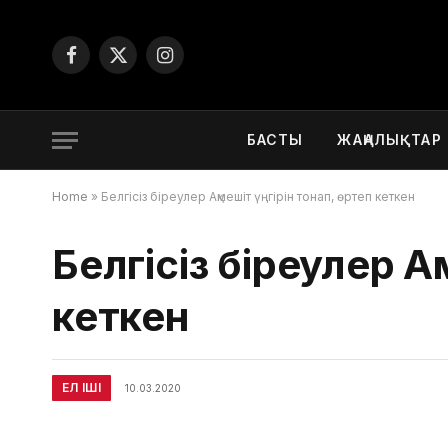
Facebook
X
Instagram
(Twitter)
БАСТЫ
ЖАҢАЛЫҚТАР
Home
»
Белгісіз біреулер Ақмешіт үңгірін тонап, өртеп кеткен
Белгісіз біреулер Ақ
кеткен
ЕЛ ІШІ
10.03.2020