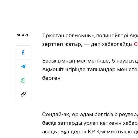
Түркістан облысының полицейлері Ақм
SHARE
зерттеп жатыр, — деп хабарлайды
O
Басылымның мәліметінше, 5 наурызда 
Ақмешіт үңгірінде тапшандар мен үст
берген.
Сондай-ақ, ер адам белгісіз біреуле
басқа заттарды ұрлап кеткенін хабар
асады. Бұл дерек ҚР Қылмыстық кодек