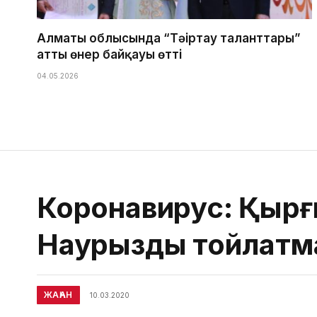
Алматы облысында “Тәңіртау таланттары”
атты өнер байқауы өтті
04.05.2026
Коронавирус: Қырғ
Наурызды тойлатм
ЖАҺАН
10.03.2020