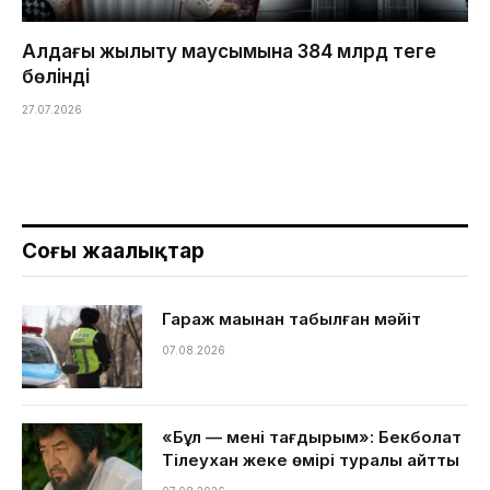
Алдағы жылыту маусымына 384 млрд теңге
бөлінді
27.07.2026
Соңғы жаңалықтар
Гараж маңынан табылған мәйіт
07.08.2026
«Бұл — менің тағдырым»: Бекболат
Тілеухан жеке өмірі туралы айтты