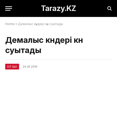
Tarazy.KZ
Home
»
Демалыс күндері күн суытады
Демалыс күндері күн
суытады
ЕЛ ІШІ
24.05.2019