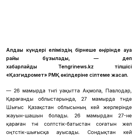
Алдағы күндері еліміздің бірнеше өңірінде ауа
райы бұзылады, — деп
хабарлайды Tengrinews.kz тілшісі
«Қазгидромет» РМҚ өкілдеріне сілтеме жасап.
— 26 мамырда түнгі уақытта Ақмола, Павлодар,
Қарағанды облыстарында, 27 мамырда түнде
Шығыс Қазақстан облысының кей жерлерінде
жауын-шашын болады. 26 мамырдан 27-не
қараған түні солтүстік-батыстан соғатын жел
оңтүстік-шығысқа ауысады. Сондықтан кей