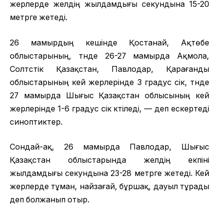
жерлерде желдің жылдамдығы секундына 15-20
метрге жетеді.
26 мамырдың кешінде Қостанай, Ақтөбе
облыстарының, түнде 26-27 мамырда Ақмола,
Солтүстік Қазақстан, Павлодар, Қарағанды
облыстарының кей жерлерінде 3 градус үсік, түнде
27 мамырда Шығыс Қазақстан облысының кей
жерлерінде 1-6 градус үсік күтіледі, — деп ескертеді
синоптиктер.
Сондай-ақ, 26 мамырда Павлодар, Шығыс
Қазақстан облыстарында желдің екпіні
жылдамдығы секундына 23-28 метрге жетеді. Кей
жерлерде тұман, найзағай, бұршақ, дауыл тұрады
деп болжанып отыр.