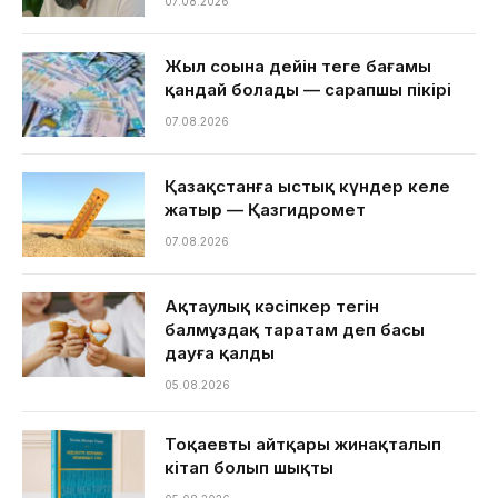
07.08.2026
Жыл соңына дейін теңге бағамы
қандай болады — сарапшы пікірі
07.08.2026
Қазақстанға ыстық күндер келе
жатыр — Қазгидромет
07.08.2026
Ақтаулық кәсіпкер тегін
балмұздақ таратам деп басы
дауға қалды
05.08.2026
Тоқаевтың айтқары жинақталып
кітап болып шықты