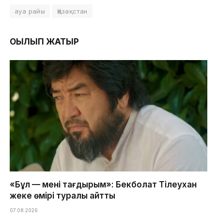
ауа райы
Қазақстан
ОҚЫЛЫП ЖАТЫР
«Бұл — менің тағдырым»: Бекболат Тілеухан
жеке өмірі туралы айтты
07.08.2026