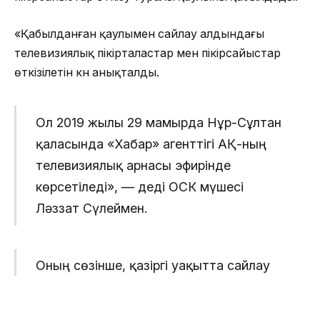
«Қабылданған қаулымен сайлау алдындағы
телевизиялық пікірталастар мен пікірсайыстар
өткізілетін күн анықталды.
Ол 2019 жылғы 29 мамырда Нұр-Сұлтан
қаласында «Хабар» агенттігі АҚ-ның
телевизиялық арнасы эфирінде
көрсетіледі», — деді ОСК мүшесі
Ләззат Сүлеймен.
Оның сөзінше, қазіргі уақытта сайлау
алдындағы телевизиялық пікірталастар
мен пікірсайыстарды жүргізу тәртібін