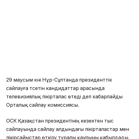
29 маусым күні Нұр-Сұлтанда президенттік
сайлауға түсетін кандидаттар арасында
телевизиялық пікірталас өтеді деп хабарлайды
Орталық сайлау комиссиясы.
ОСК Қазақстан президентінің кезектен тыс
сайлауында сайлау алдындағы пікірталастар мен
пікірсайыстар өткізу туралы қаулыны қабылдады.