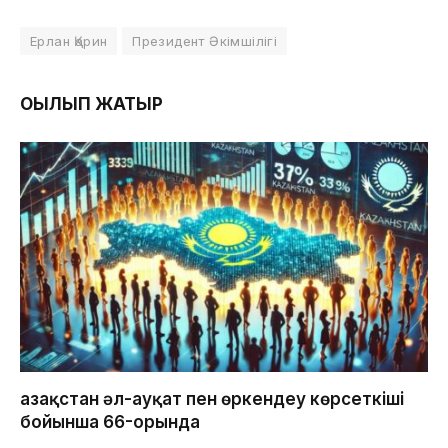
Ерлан Қарин
Президент Әкімшілігі
ОҚЫЛЫП ЖАТЫР
Қазақстан әл-ауқат пен өркендеу көрсеткіші
бойынша 66-орында