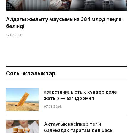
Алдағы жылыту маусымына 384 млрд теңге
бөлінді
27.07.2026
Соңғы жаңалықтар
Қазақстанға ыстық күндер келе
жатыр — Қазгидромет
07.08.2026
Ақтаулық кәсіпкер тегін
балмұздақ таратам деп басы