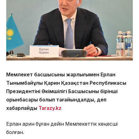
Мемлекет басшысының жарлығымен Ерлан
Тынымбайұлы Қарин Қазақстан Республикасы
Президентінің Әкімшілігі Басшысының бірінші
орынбасары болып тағайындалды, деп
хабарлайды
Tarazy.kz
Ерлан Қарин бұған дейін Мемлекеттік кеңесші
болған.