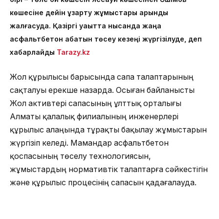
көшесіне дейін ұзарту жұмыстары қарқынды
жалғасуда. Қазіргі уақытта нысанда жаңа
асфальтбетон қабатын төсеу кезеңі жүргізілуде, деп
хабарлайды
Tarazy.kz
Жол құрылысы барысында сапа талаптарының
сақталуы ерекше назарда. Осыған байланысты
Жол активтері сапасының ұлттық орталығы
Алматы қалалық филиалының инженерлері
құрылыс алаңында тұрақты бақылау жұмыстарын
жүргізіп келеді. Мамандар асфальтбетон
қоспасының төселу технологиясын,
жұмыстардың нормативтік талаптарға сәйкестігін
және құрылыс процесінің сапасын қадағалауда.