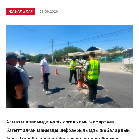
ЖАҢАЛЫҚТАР
29.06.2026
Алматы қаласында көлік қозғалысын жақсартуға
бағытталған маңызды инфрақұрылымдық жобалардың
бірі – Төле би көшесін Яссауи көшесінен Әшімов