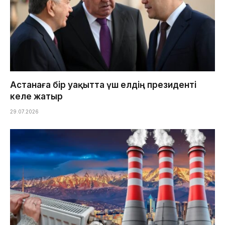
Астанаға бір уақытта үш елдің президенті
келе жатыр
29.07.2026