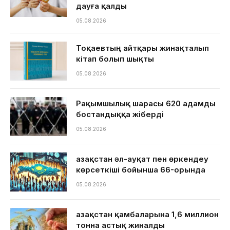
дауға қалды
05.08.2026
Тоқаевтың айтқары жинақталып
кітап болып шықты
05.08.2026
Рақымшылық шарасы 620 адамды
бостандыққа жіберді
05.08.2026
Қазақстан әл-ауқат пен өркендеу
көрсеткіші бойынша 66-орында
05.08.2026
Қазақстан қамбаларына 1,6 миллион
тонна астық жиналды