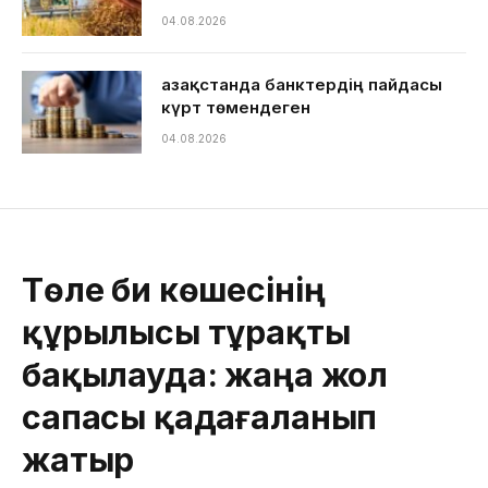
04.08.2026
Қазақстанда банктердің пайдасы
күрт төмендеген
04.08.2026
Төле би көшесінің
құрылысы тұрақты
бақылауда: жаңа жол
сапасы қадағаланып
жатыр