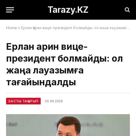
Tarazy.KZ
Home
»
Ерлан Қарин вице-президент болмайды: ол жаңа лауазымға тағайындалды
Ерлан Қарин вице-
президент болмайды: ол
жаңа лауазымға
тағайындалды
БАСТЫ ТАҚЫРЫП
30.06.2026