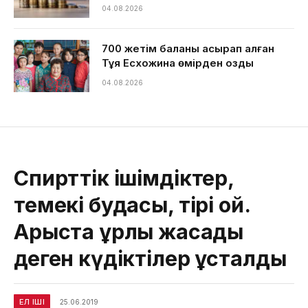
04.08.2026
700 жетім баланы асырап алған
Тұяқ Есхожина өмірден озды
04.08.2026
Спирттік ішімдіктер,
темекі будасы, тірі қой.
Арыста ұрлық жасады
деген күдіктілер ұсталды
ЕЛ ІШІ
25.06.2019