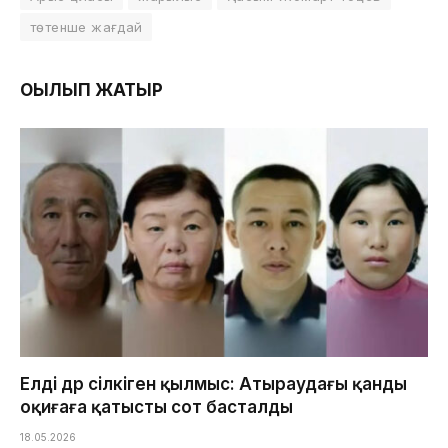
төтенше жағдай
ОҚЫЛЫП ЖАТЫР
Елді дүр сілкіген қылмыс: Атыраудағы қанды
оқиғаға қатысты сот басталды
18.05.2026