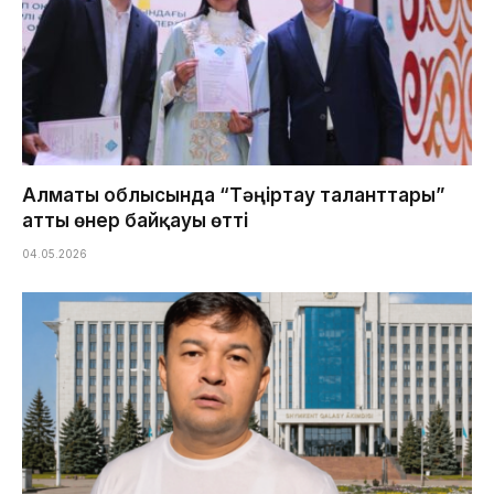
Алматы облысында “Тәңіртау таланттары”
атты өнер байқауы өтті
04.05.2026