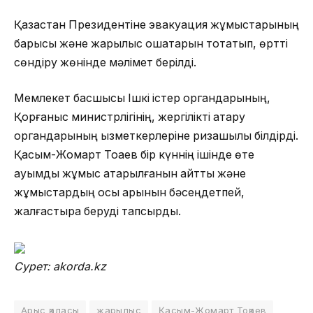
Қазақстан Президентіне эвакуация жұмыстарының
барысы және жарылыс ошақтарын тоқтатып, өртті
сөндіру жөнінде мәлімет берілді.
Мемлекет басшысы Ішкі істер органдарының,
Қорғаныс министрлігінің, жергілікті атқару
органдарының қызметкерлеріне ризашылық білдірді.
Қасым-Жомарт Тоқаев бір күннің ішінде өте
ауқымды жұмыс атқарылғанын айтты және
жұмыстардың осы қарқынын бәсеңдетпей,
жалғастыра беруді тапсырды.
Сурет: akorda.kz
Арыс қаласы
жарылыс
Қасым-Жомарт Тоқаев