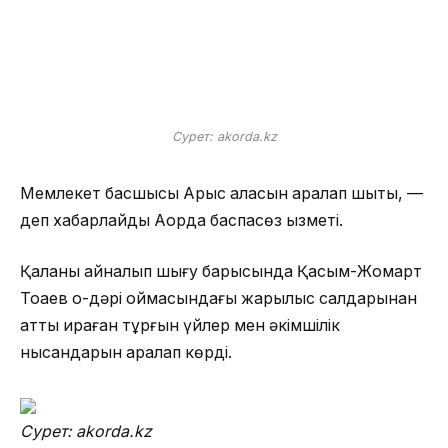
Сурет: akorda.kz
Мемлекет басшысы Арыс қаласын аралап шықты, —
деп хабарлайды Ақорда баспасөз қызметі.
Қаланы айналып шығу барысында Қасым-Жомарт
Тоқаев оқ-дәрі қоймасындағы жарылыс салдарынан
қатты қираған тұрғын үйлер мен әкімшілік
нысандарын аралап көрді.
Сурет: akorda.kz