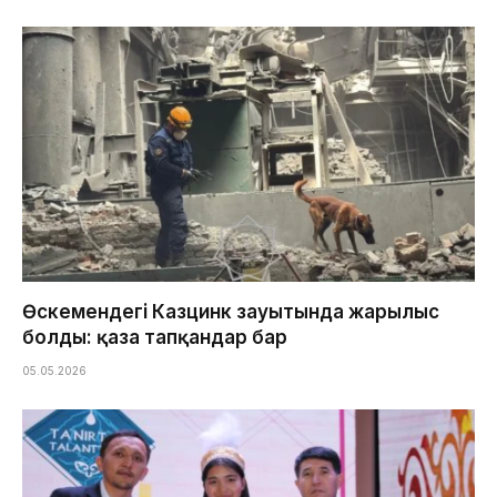
Өскемендегі Казцинк зауытында жарылыс
болды: қаза тапқандар бар
05.05.2026