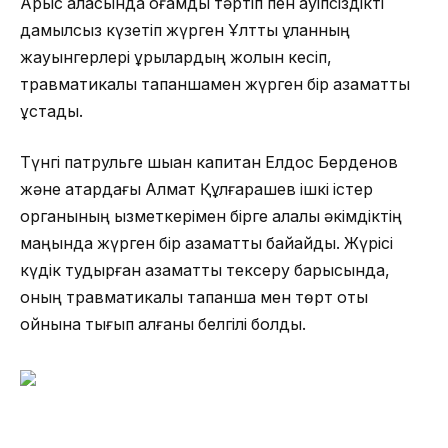
Арыс қаласында қоғамдық тәртіп пен қауіпсіздікті
дамылсыз күзетіп жүрген Ұлттық ұланның
жауынгерлері ұрылардың жолын кесіп,
травматикалық тапаншамен жүрген бір азаматты
ұстады.
Түнгі патрульге шыққан капитан Елдос Берденов
және қатардағы Алмат Құлғарашев ішкі істер
органының қызметкерімен бірге қалалық әкімдіктің
маңында жүрген бір азаматты байқайды. Жүрісі
күдік тудырған азаматты тексеру барысында,
оның травматикалық тапанша мен төрт оқты
қойнына тығып алғаны белгілі болды.
Сондай-ақ, «Арыс — Монтайтас» тас жолы бекетін