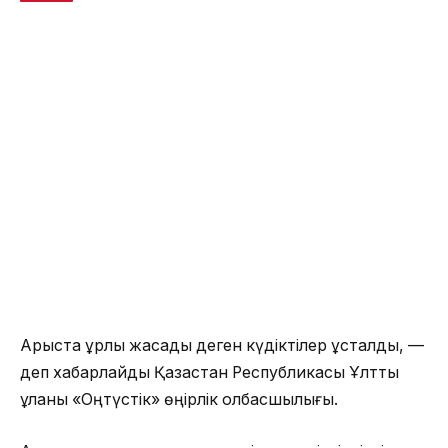
Арыста ұрлық жасады деген күдіктілер ұсталды, —
деп хабарлайды Қазақстан Республикасы Ұлттық
ұланы «Оңтүстік» өңірлік қолбасшылығы.