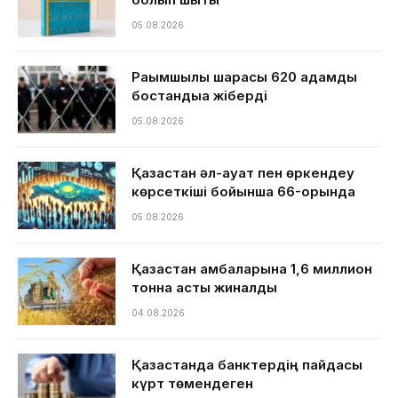
05.08.2026
Рақымшылық шарасы 620 адамды
бостандыққа жіберді
05.08.2026
Қазақстан әл-ауқат пен өркендеу
көрсеткіші бойынша 66-орында
05.08.2026
Қазақстан қамбаларына 1,6 миллион
тонна астық жиналды
04.08.2026
Қазақстанда банктердің пайдасы
күрт төмендеген