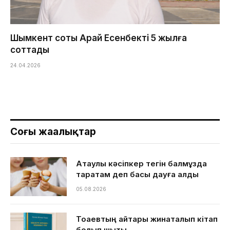
Шымкент соты Арай Есенбекті 5 жылға
соттады
24.04.2026
Соңғы жаңалықтар
Ақтаулық кәсіпкер тегін балмұздақ
таратам деп басы дауға қалды
05.08.2026
Тоқаевтың айтқары жинақталып кітап
болып шықты