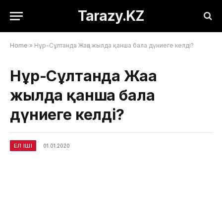
Tarazy.KZ
Home
»
Нұр-Сұлтанда Жаңа жылда қанша бала дүниеге келді?
Нұр-Сұлтанда Жаңа
жылда қанша бала
дүниеге келді?
ЕЛ ІШІ
01.01.2020