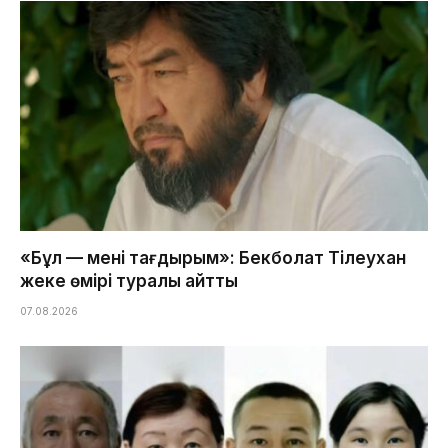
«Бұл — менің тағдырым»: Бекболат Тілеухан
жеке өмірі туралы айтты
07.08.2026