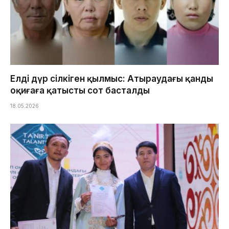
Елді дүр сілкіген қылмыс: Атыраудағы қанды
оқиғаға қатысты сот басталды
18.05.2026