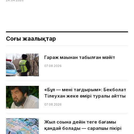
24.04.2026
Соңғы жаңалықтар
Гараж маңынан табылған мәйіт
07.08.2026
«Бұл — менің тағдырым»: Бекболат
Тілеухан жеке өмірі туралы айтты
07.08.2026
Жыл соңына дейін теңге бағамы
қандай болады — сарапшы пікірі