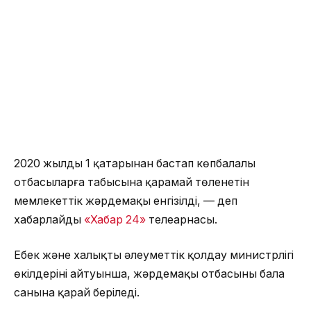
2020 жылдың 1 қаңтарынан бастап көпбалалы
отбасыларға табысына қарамай төленетін
мемлекеттік жәрдемақы енгізілді, — деп
хабарлайды
«Хабар 24»
телеарнасы.
Еңбек және халықты әлеуметтік қолдау министрлігі
өкілдерінің айтуынша, жәрдемақы отбасының бала
санына қарай беріледі.