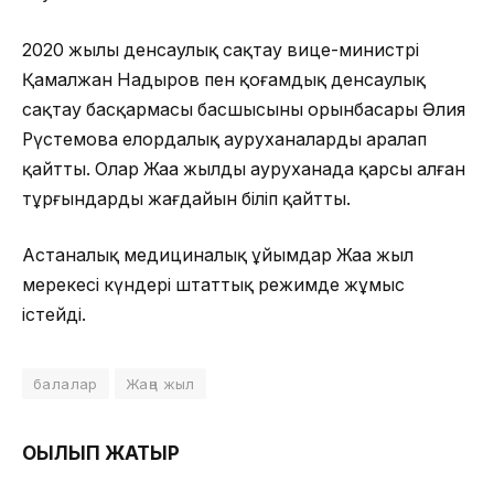
2020 жылы денсаулық сақтау вице-министрі
Қамалжан Надыров пен қоғамдық денсаулық
сақтау басқармасы басшысының орынбасары Әлия
Рүстемова елордалық ауруханаларды аралап
қайтты. Олар Жаңа жылды ауруханада қарсы алған
тұрғындардың жағдайын біліп қайтты.
Астаналық медициналық ұйымдар Жаңа жыл
мерекесі күндері штаттық режимде жұмыс
істейді.
балалар
Жаңа жыл
ОҚЫЛЫП ЖАТЫР