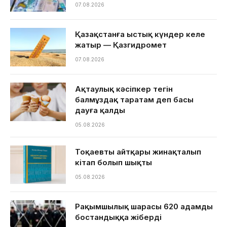
07.08.2026
Қазақстанға ыстық күндер келе
жатыр — Қазгидромет
07.08.2026
Ақтаулық кәсіпкер тегін
балмұздақ таратам деп басы
дауға қалды
05.08.2026
Тоқаевтың айтқары жинақталып
кітап болып шықты
05.08.2026
Рақымшылық шарасы 620 адамды
бостандыққа жіберді