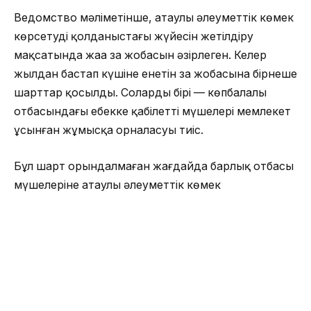
Ведомство мәліметінше, атаулы әлеуметтік көмек
көрсетудің қолданыстағы жүйесін жетілдіру
мақсатында жаңа заң жобасын әзірлеген. Келер
жылдан бастап күшіне енетін заң жобасына бірнеше
шарттар қосылды. Солардың бірі — көпбалалы
отбасындағы еңбекке қабілетті мүшелері мемлекет
ұсынған жұмысқа орналасуы тиіс.
Бұл шарт орындалмаған жағдайда барлық отбасы
мүшелеріне атаулы әлеуметтік көмек
тоқтатылады. Қазір елімізде 340 мыңнан астам көп
балалы отбасы бар.
«Көп балалы отбасыларға олардың табысын
ескермей, тек отбасындағы балалардың санына
байланысты сараланған жәрдемақы түрі