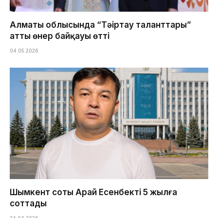
Алматы облысында “Тәңіртау таланттары”
атты өнер байқауы өтті
04.05.2026
Шымкент соты Арай Есенбекті 5 жылға
соттады