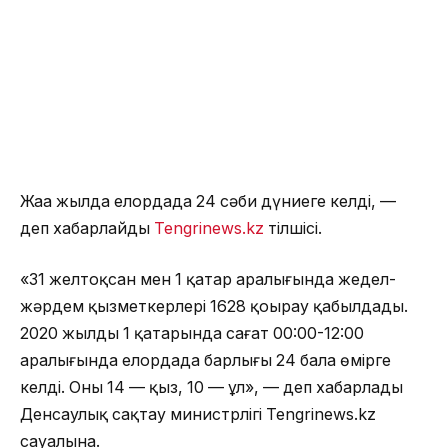
Жаңа жылда елордада 24 сәби дүниеге келді, —
деп хабарлайды
Tengrinews.kz
тілшісі.
«31 желтоқсан мен 1 қаңтар аралығында жедел-
жәрдем қызметкерлері 1628 қоңырау қабылдады.
2020 жылдың 1 қаңтарында сағат 00:00-12:00
аралығында елордада барлығы 24 бала өмірге
келді. Оның 14 — қыз, 10 — ұл», — деп хабарлады
Денсаулық сақтау министрлігі Tengrinews.kz
сауалына.