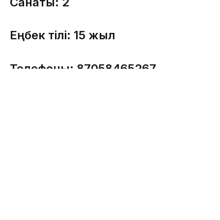
Санаты: 2
Еңбек өтілі: 15 жыл
Телефоны: 87058465267
E-mail.ru:
nurbaevaa386@gmail.com
ОҚЫЛЫП ЖАТЫР