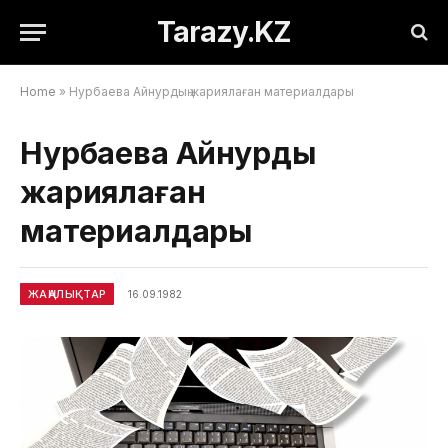
Tarazy.KZ
Home
»
Нурбаева Айнурдың жариялаған материалдары
Нурбаева Айнурдың
жариялаған
материалдары
ЖАҢАЛЫҚТАР
16.09.1982