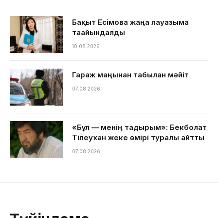
Бақыт Есімова жаңа лауазымға
тағайындалды
10.08.2026
Гараж маңынан табылған мәйіт
07.08.2026
«Бұл — менің тағдырым»: Бекболат
Тілеухан жеке өмірі туралы айтты
07.08.2026