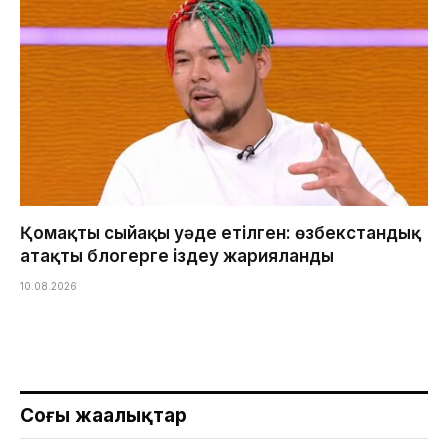
Қомақты сыйақы уәде етілген: өзбекстандық
атақты блогерге іздеу жарияланды
10.08.2026
Соңғы жаңалықтар