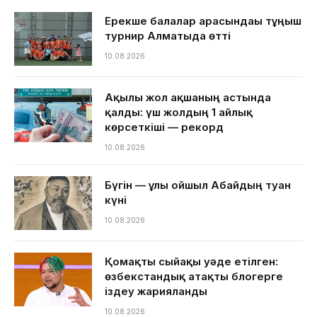
Ерекше балалар арасындағы тұңғыш
турнир Алматыда өтті
10.08.2026
Ақылы жол ақшаның астында
қалды: үш жолдың 1 айлық
көрсеткіші — рекорд
10.08.2026
Бүгін — ұлы ойшыл Абайдың туған
күні
10.08.2026
Қомақты сыйақы уәде етілген:
өзбекстандық атақты блогерге
іздеу жарияланды
10.08.2026