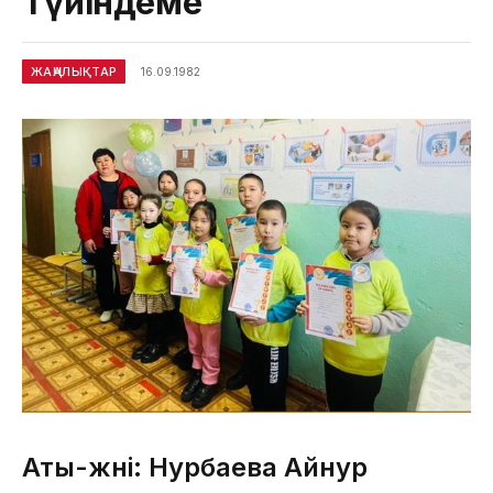
Түйіндеме
ЖАҢАЛЫҚТАР
16.09.1982
Аты-жөні: Нурбаева Айнур