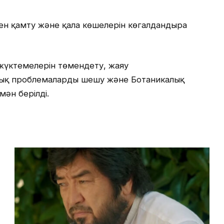
ен қамту және қала көшелерін көгалдандыра
 жүктемелерін төмендету, жаяу
гиялық проблемаларды шешу және Ботаникалық
мән берілді.