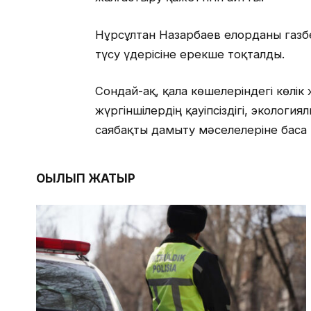
Нұрсұлтан Назарбаев елорданы газб
түсу үдерісіне ерекше тоқталды.
Сондай-ақ, қала көшелеріндегі көлік
жүргіншілердің қауіпсіздігі, эколо
саябақты дамыту мәселелеріне баса 
ОҚЫЛЫП ЖАТЫР