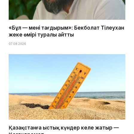
«Бұл — менің тағдырым»: Бекболат Тілеухан
жеке өмірі туралы айтты
07.08.2026
Қазақстанға ыстық күндер келе жатыр —