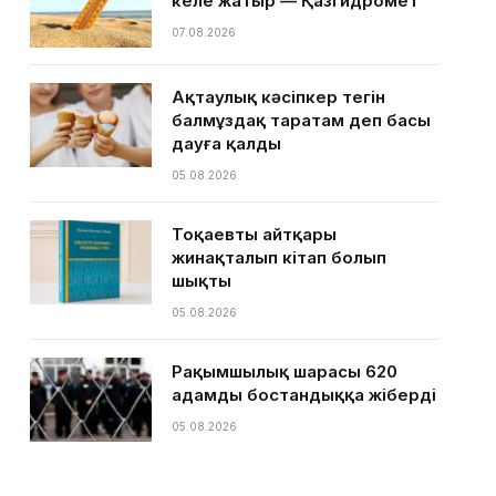
келе жатыр — Қазгидромет
07.08.2026
Ақтаулық кәсіпкер тегін
балмұздақ таратам деп басы
дауға қалды
05.08.2026
Тоқаевтың айтқары
жинақталып кітап болып
шықты
05.08.2026
Рақымшылық шарасы 620
адамды бостандыққа жіберді
05.08.2026