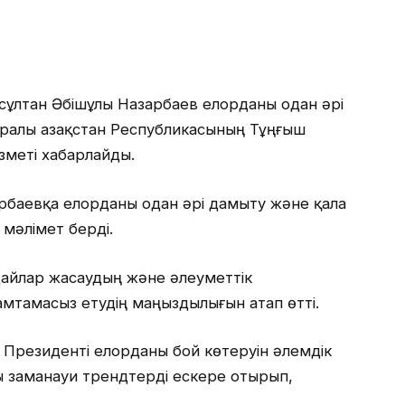
сұлтан Әбішұлы Назарбаев елорданы одан әрі
ралы Қазақстан Республикасының Тұңғыш
зметі хабарлайды.
зарбаевқа елорданы одан әрі дамыту және қала
мәлімет берді.
дайлар жасаудың және әлеуметтік
амтамасыз етудің маңыздылығын атап өтті.
 Президенті елорданы бой көтеруін әлемдік
ы заманауи трендтерді ескере отырып,