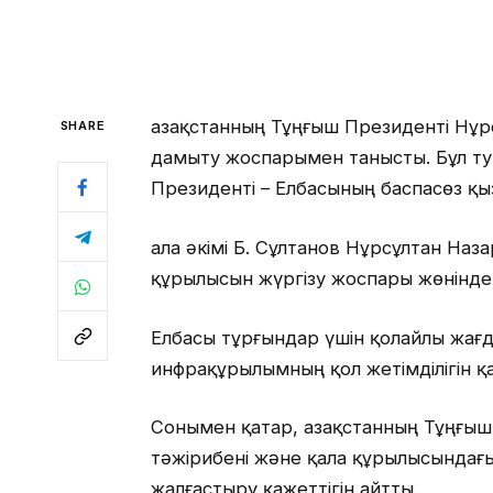
Қазақстанның Тұңғыш Президенті Нұр
SHARE
дамыту жоспарымен танысты. Бұл ту
Президенті – Елбасының баспасөз қы
Қала әкімі Б. Сұлтанов Нұрсұлтан На
құрылысын жүргізу жоспары жөнінде 
Елбасы тұрғындар үшін қолайлы жағ
инфрақұрылымның қол жетімділігін қ
Сонымен қатар, Қазақстанның Тұңғыш
тәжірибені және қала құрылысындағ
жалғастыру қажеттігін айтты.