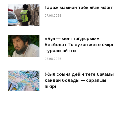
Гараж маңынан табылған мәйіт
07.08.2026
«Бұл — менің тағдырым»:
Бекболат Тілеухан жеке өмірі
туралы айтты
07.08.2026
Жыл соңына дейін теңге бағамы
қандай болады — сарапшы
пікірі
07.08.2026
Қазақстанға ыстық күндер
келе жатыр — Қазгидромет
07.08.2026