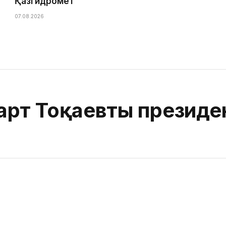
Қазгидромет
07.08.2026
рт Тоқаевты президе