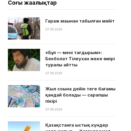
Соңғы жаңалықтар
Гараж маңынан табылған мәйіт
07.08.2026
«Бұл — менің тағдырым»:
Бекболат Тілеухан жеке өмірі
туралы айтты
07.08.2026
Жыл соңына дейін теңге бағамы
қандай болады — сарапшы
пікірі
07.08.2026
Қазақстанға ыстық күндер