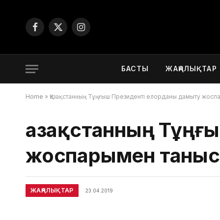
Facebook
X
Instagram
(Twitter)
БАСТЫ
ЖАҢАЛЫҚТАР
Home
»
Қазақстанның Тұңғыш Президенті елорданы дамыту жосп
Қазақстанның Тұңғ
жоспарымен таны
ЖАҢАЛЫҚТАР
23.04.2019