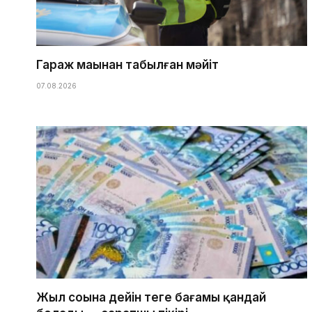
Гараж маңынан табылған мәйіт
07.08.2026
Жыл соңына дейін теңге бағамы қандай