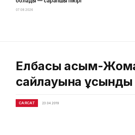
болады — сарапшы пікірі
07.08.2026
Елбасы Қасым-Жома
сайлауына ұсынды
САЯСАТ
23.04.2019