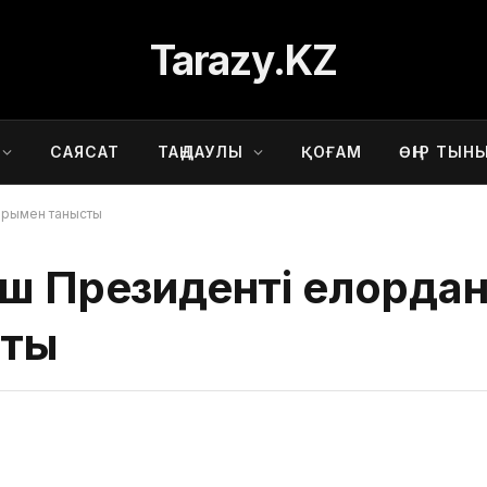
Tarazy.KZ
САЯСАТ
ТАҢДАУЛЫ
ҚОҒАМ
ӨҢІР ТЫН
арымен танысты
ыш Президенті елорда
сты