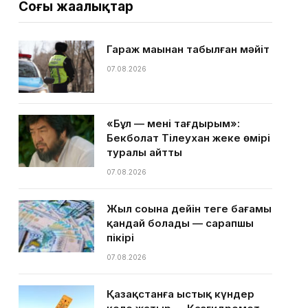
Соңғы жаңалықтар
Гараж маңынан табылған мәйіт
07.08.2026
«Бұл — менің тағдырым»:
Бекболат Тілеухан жеке өмірі
туралы айтты
07.08.2026
Жыл соңына дейін теңге бағамы
қандай болады — сарапшы
пікірі
07.08.2026
Қазақстанға ыстық күндер