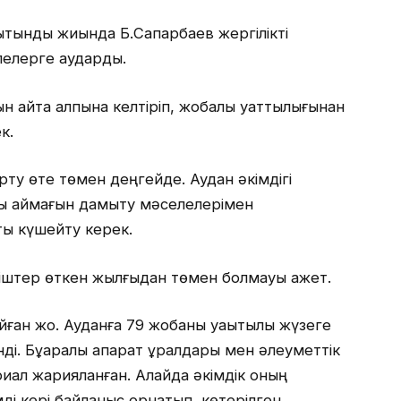
орытынды жиында Б.Сапарбаев жергілікті
елелерге аударды.
қайта қалпына келтіріп, жобалық қуаттылығынан
к.
у өте төмен деңгейде. Аудан әкімдігі
ық аймағын дамыту мәселелерімен
ты күшейту керек.
іштер өткен жылғыдан төмен болмауы қажет.
ойған жоқ. Ауданға 79 жобаны уақытылы жүзеге
ді. Бұқаралық ақпарат құралдары мен әлеуметтік
риал жарияланған. Алайда әкімдік оның
імді кері байланыс орнатып, көтерілген