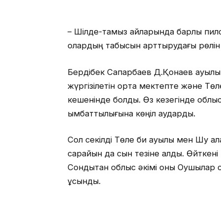
– Шілде-тамыз айларында барлық пило
олардың табысын арттырудағы рөлін 
Бердібек Сапарбаев Д.Қонаев ауыл
жүргізілетін орта мектепте және Тө
кешенінде болды. Өз кезегінде облыс
қымбаттылығына көңіл аударды.
Сол секілді Төле би ауылы мен Шу қ
сарайын да сын тезіне алды. Өйткені 
Сондықтан облыс әкімі оны Оқушылар с
ұсынды.