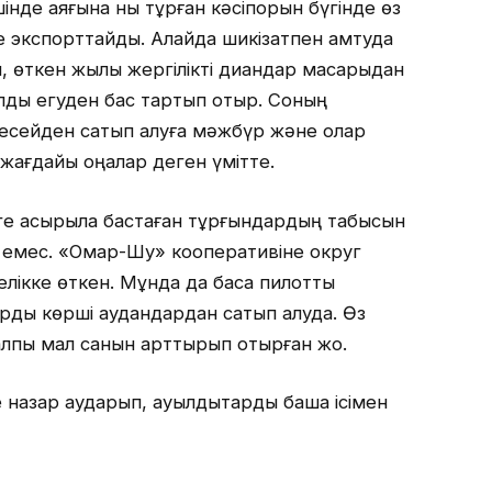
ішінде аяғына нық тұрған кәсіпорын бүгінде өз
е экспорттайды. Алайда шикізатпен қамтуда
, өткен жылы жергілікті диқандар мақсарыдан
қылды егуден бас тартып отыр. Соның
Ресейден сатып алуға мәжбүр және олар
ң жағдайы оңалар деген үмітте.
еге асырыла бастаған тұрғындардың табысын
 емес. «Омар-Шу» кооперативіне округ
лікке өткен. Мұнда да басқа пилоттық
арды көрші аудандардан сатып алуда. Өз
алпы мал санын арттырып отырған жоқ.
е назар аударып, ауылдықтарды бақша ісімен