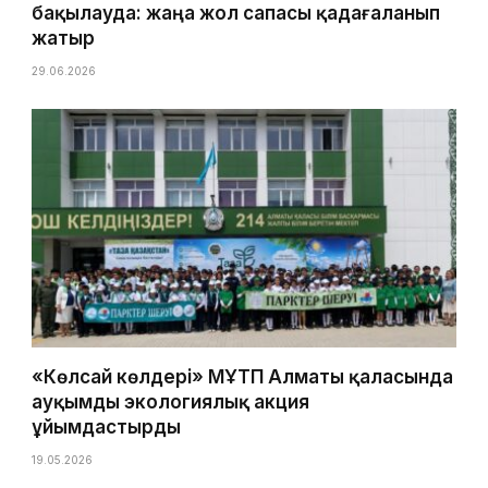
бақылауда: жаңа жол сапасы қадағаланып
жатыр
29.06.2026
«Көлсай көлдері» МҰТП Алматы қаласында
ауқымды экологиялық акция
ұйымдастырды
19.05.2026