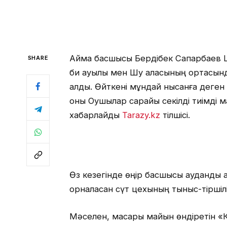
Аймақ басшысы Бердібек Сапарбаев
SHARE
би ауылы мен Шу қаласының ортасынд
алды. Өйткені мұндай нысанға деген е
оны Оқушылар сарайы секілді тиімді 
хабарлайды
Tarazy.kz
тілшісі.
Өз кезегінде өңір басшысы аудандық
орналасқан сүт цехының тыныс-тіршіл
Мәселен, мақсары майын өндіретін «