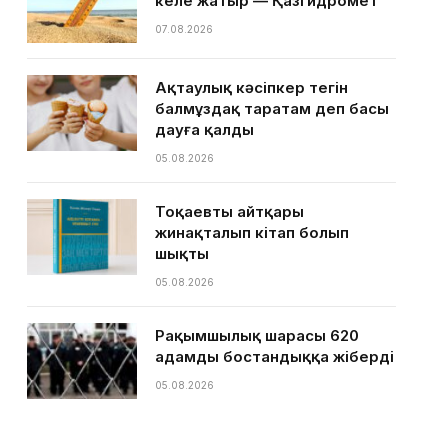
келе жатыр — Қазгидромет
07.08.2026
Ақтаулық кәсіпкер тегін
балмұздақ таратам деп басы
дауға қалды
05.08.2026
Тоқаевтың айтқары
жинақталып кітап болып
шықты
05.08.2026
Рақымшылық шарасы 620
адамды бостандыққа жіберді
05.08.2026