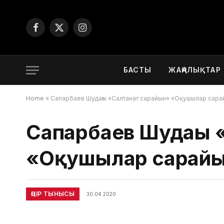
Facebook
X
Instagram
(Twitter)
БАСТЫ
ЖАҢАЛЫҚТАР
Home
»
Сапарбаев Шудағы «Салтанат сарайын» «Оқушылар сара
Сапарбаев Шудағы 
«Оқушылар сарайы
ӨҢІР ТЫНЫСЫ
30.04.2020