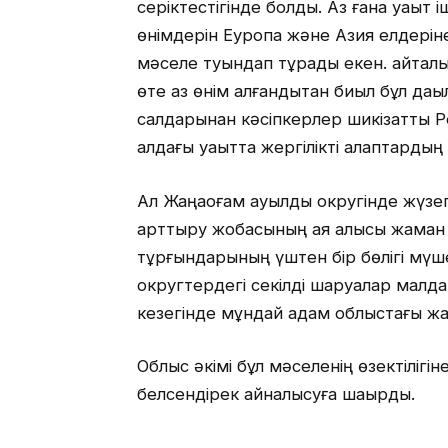
серіктестігінде болды. Аз ғана уақыт 
өнімдерін Еуропа және Азия елдерін
мәселе туындап тұрады екен. айталық
өте аз өнім алғандықтан биыл бұл да
салдарынан кәсіпкерлер шикізатты 
алдағы уақытта жергілікті алқаптарды
Ал Жаңақоғам ауылдық округінде жүз
арттыру жобасының аяқ алысы жаман
тұрғындарының үштен бір бөлігі мүше
округтердегі секілді шаруалар малд
кезегінде мұндай қадам облыстағы ж
Облыс әкімі бұл мәселенің өзектілігін
белсендірек айналысуға шақырды.