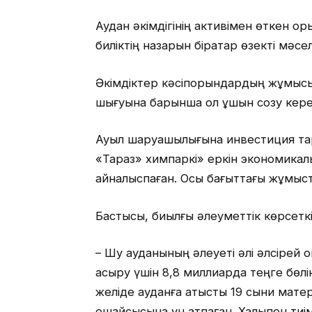
Аудан әкімдігінің активімен өткен қ
биліктің назарын бірқатар өзекті мәс
Әкімдіктер кәсіпорындардың жұмысын 
шығуына барынша қол ұшын созу кере
Ауыл шаруашылығына инвестиция тарт
«Тараз» химпаркі» еркін экономикал
айналыспаған. Осы бағыттағы жұмыс
Бастысы, биылғы әлеуметтік көрсетк
– Шу ауданының әлеуеті әлі әлсірей қ
асыру үшін 8,8 миллиарда теңге бөлін
желіде ауданға қатысты 19 сыни мате
ешқайсысына үн қатпаған. Халықпен ти