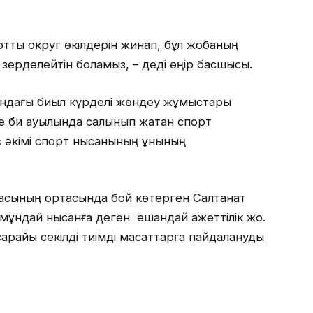
ттық округ өкілдерін жинап, бұл жобаның
зерделейтін боламыз, – деді өңір басшысы.
ындағы биыл күрделі жөндеу жұмыстары
ле би ауылында салынып жатқан спорт
 әкімі спорт нысанының құнының
аласының ортасында бой көтерген Салтанат
мұндай нысанға деген ешқандай қажеттілік жоқ.
арайы секілді тиімді мақсаттарға пайдалануды