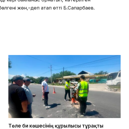
өлгені жөн,–деп атап өтті Б.Сапарбаев.
Төле би көшесінің құрылысы тұрақты