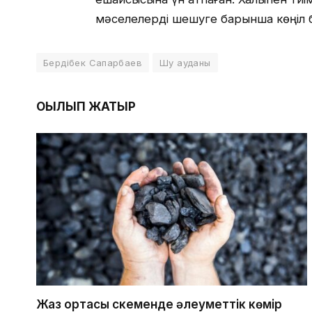
мәселелерді шешуге барынша көңіл б
Бердібек Сапарбаев
Шу ауданы
ОҚЫЛЫП ЖАТЫР
Жаз ортасы Өскеменде әлеуметтік көмір