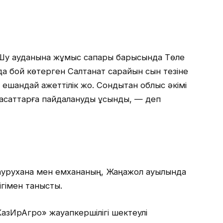
 Шу ауданына жұмыс сапары барысында Төле
а бой көтерген Салтанат сарайын сын тезіне
шқандай қажеттілік жоқ. Сондықтан облыс әкімі
мақсаттарға пайдалануды ұсынды, — деп
 аурухана мен емхананың, Жаңажол ауылында
ігімен танысты.
КазИрАгро» жауапкершілігі шектеулі