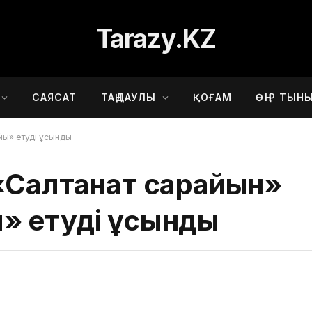
Tarazy.KZ
САЯСАТ
ТАҢДАУЛЫ
ҚОҒАМ
ӨҢІР ТЫН
йы» етуді ұсынды
«Салтанат сарайын»
» етуді ұсынды