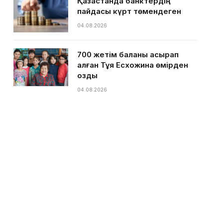
Қазақстанда банктердің
пайдасы күрт төмендеген
04.08.2026
700 жетім баланы асырап
алған Тұяқ Есхожина өмірден
озды
04.08.2026