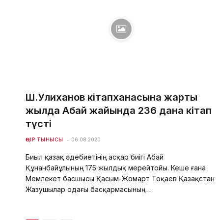
Ш.Уәлиханов кітапханасына жарты
жылда Абай жайында 236 дана кітап
түсті
ӨҢІР ТЫНЫСЫ
06.08.2020
Биыл қазақ әдебиетінің асқар биігі Абай
Құнанбайұлының 175 жылдық мерейтойы. Кеше ғана
Мемлекет басшысы Қасым-Жомарт Тоқаев Қазақстан
Жазушылар одағы басқармасының…