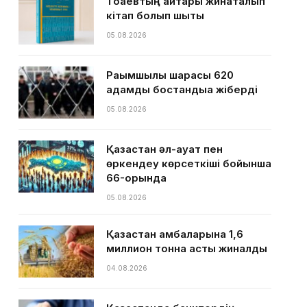
Тоқаевтың айтқары жинақталып
кітап болып шықты
05.08.2026
Рақымшылық шарасы 620
адамды бостандыққа жіберді
05.08.2026
Қазақстан әл-ауқат пен
өркендеу көрсеткіші бойынша
66-орында
05.08.2026
Қазақстан қамбаларына 1,6
миллион тонна астық жиналды
04.08.2026