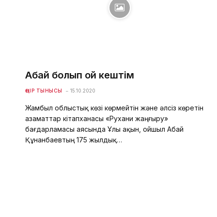
Абай болып ой кештім
ӨҢІР ТЫНЫСЫ
15.10.2020
Жамбыл облыстық көзі көрмейтін және әлсіз көретін
азаматтар кітапханасы «Рухани жаңғыру»
бағдарламасы аясында Ұлы ақын, ойшыл Абай
Құнанбаевтың 175 жылдық…