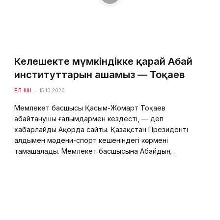
Келешекте мүмкіндікке қарай Абай
институттарын ашамыз — Тоқаев
ЕЛ ІШІ
15.10.2020
Мемлекет басшысы Қасым-Жомарт Тоқаев
абайтанушы ғалымдармен кездесті, — деп
хабарлайды Ақорда сайты. Қазақстан Президенті
алдымен мәдени-спорт кешеніндегі көрмені
тамашалады. Мемлекет басшысына Абайдың…