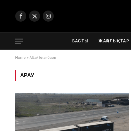
Facebook
X
Instagram
(Twitter)
БАСТЫ
ЖАҢАЛЫҚТАР
Home
»
Абай Құнанбаев
ҚАРАУ