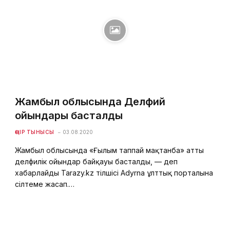
Жамбыл облысында Делфий
ойындары басталды
ӨҢІР ТЫНЫСЫ
03.08.2020
Жамбыл облысында «Ғылым таппай мақтанба» атты
делфилік ойындар байқауы басталды, — деп
хабарлайды Tarazy.kz тілшісі Adyrna ұлттық порталына
сілтеме жасап.…