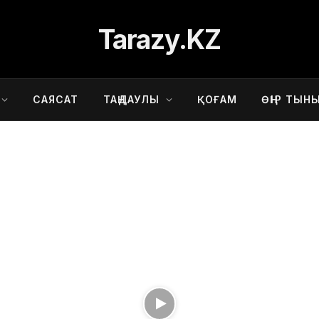
Tarazy.KZ
САЯСАТ
ТАҢДАУЛЫ
ҚОҒАМ
ӨҢІР ТЫН