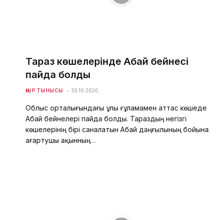
Тараз көшелерінде Абай бейнесі
пайда болды
ӨҢІР ТЫНЫСЫ
30.10.2020
Облыс орталығындағы ұлы ғұламамен аттас көшеде
Абай бейнелері пайда болды. Тараздың негізгі
көшелерінің бірі саналатын Абай даңғылының бойына
ағартушы ақынның…