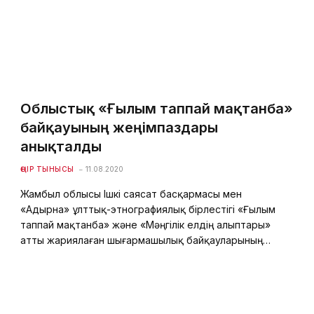
Облыстық «Ғылым таппай мақтанба»
байқауының жеңімпаздары
анықталды
ӨҢІР ТЫНЫСЫ
11.08.2020
Жамбыл облысы Ішкі саясат басқармасы мен
«Адырна» ұлттық-этнографиялық бірлестігі «Ғылым
таппай мақтанба» және «Мәңгілік елдің алыптары»
атты жариялаған шығармашылық байқауларының…