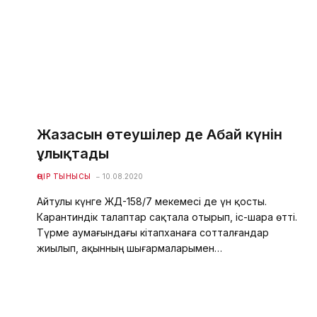
Жазасын өтеушілер де Абай күнін
ұлықтады
ӨҢІР ТЫНЫСЫ
10.08.2020
Айтулы күнге ЖД-158/7 мекемесі де үн қосты.
Карантиндік талаптар сақтала отырып, іс-шара өтті.
Түрме аумағындағы кітапханаға сотталғандар
жиылып, ақынның шығармаларымен…