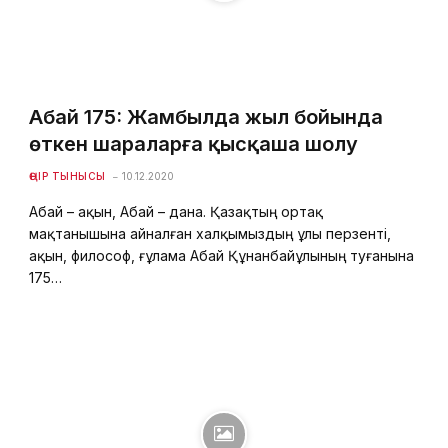
Абай 175: Жамбылда жыл бойында
өткен шараларға қысқаша шолу
ӨҢІР ТЫНЫСЫ
10.12.2020
Абай – ақын, Абай – дана. Қазақтың ортақ
мақтанышына айналған халқымыздың ұлы перзенті,
ақын, философ, ғұлама Абай Құнанбайұлының туғанына
175…