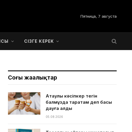
Пятница, 7 августа
ЫСЫ
СІЗГЕ КЕРЕК
Соңғы жаңалықтар
Ақтаулық кәсіпкер тегін
балмұздақ таратам деп басы
дауға қалды
05.08.2026