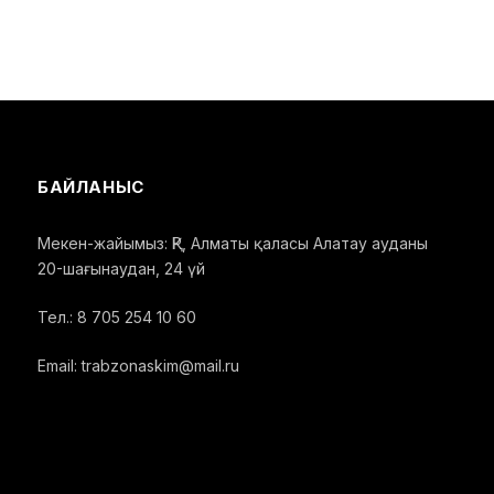
БАЙЛАНЫС
Мекен-жайымыз: ҚР, Алматы қаласы Алатау ауданы
20-шағынаудан, 24 үй
Тел.: 8 705 254 10 60
Email: trabzonaskim@mail.ru