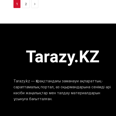
Next
1
2
Tarazy.kz — Қазақстандағы заманауи ақпараттық-
сараптамалық портал, өз оқырмандарына сенімді әрі
кәсіби жаңалықтар мен талдау материалдарын
ұсынуға бағытталған.