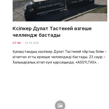
Кәсіпкер Дулат Тастекей өзгеше
челлендж бастады
ЕЛ ІШІ
23.04.2025
Қазақстандық кәсіпкер Дулат Тастекей «Артық білім –
кітапта» атты ерекше челленджді бастады. 23 сәуір –
Халықаралық кітап күні қарсаңында, «ASSYLTAS»…