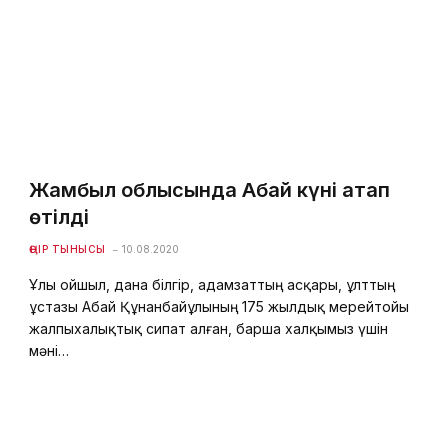
Жамбыл облысында Абай күні атап
өтілді
ӨҢІР ТЫНЫСЫ
10.08.2020
Ұлы ойшыл, дана білгір, адамзаттың асқары, ұлттың
ұстазы Абай Құнанбайұлының 175 жылдық мерейтойы
жалпыхалықтық сипат алған, барша халқымыз үшін
мәні…