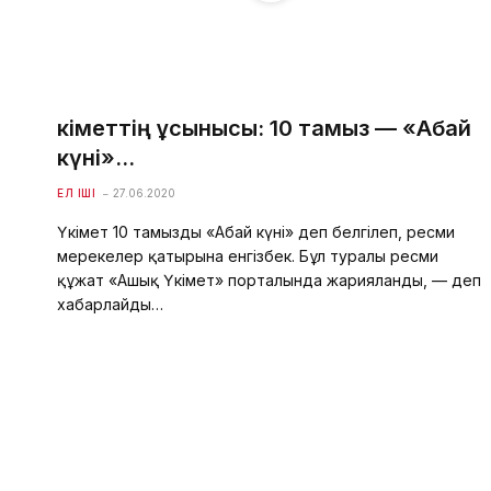
Үкіметтің ұсынысы: 10 тамыз — «Абай
күні»…
ЕЛ ІШІ
27.06.2020
Үкімет 10 тамызды «Абай күні» деп белгілеп, ресми
мерекелер қатырына енгізбек. Бұл туралы ресми
құжат «Ашық Үкімет» порталында жарияланды, — деп
хабарлайды…