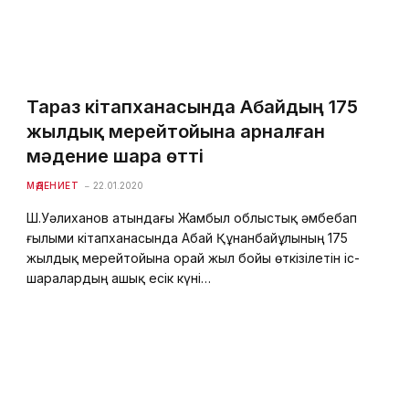
Тараз кітапханасында Абайдың 175
жылдық мерейтойына арналған
мәдение шара өтті
МӘДЕНИЕТ
22.01.2020
Ш.Уәлиханов атындағы Жамбыл облыстық әмбебап
ғылыми кітапханасында Абай Құнанбайұлының 175
жылдық мерейтойына орай жыл бойы өткізілетін іс-
шаралардың ашық есік күні…