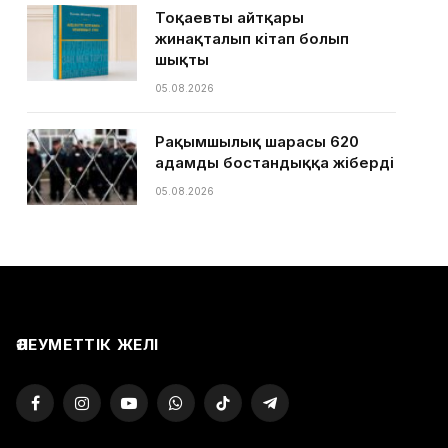
Тоқаевтың айтқары
жинақталып кітап болып
шықты
05.08.2026
Рақымшылық шарасы 620
адамды бостандыққа жіберді
05.08.2026
ӘЛЕУМЕТТІК ЖЕЛІ
Facebook
Instagram
YouTube
WhatsApp
TikTok
Telegram