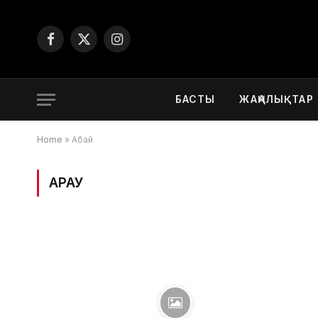
Facebook
X
Instagram
(Twitter)
БАСТЫ
ЖАҢАЛЫҚТАР
Home
»
Абай
ҚАРАУ