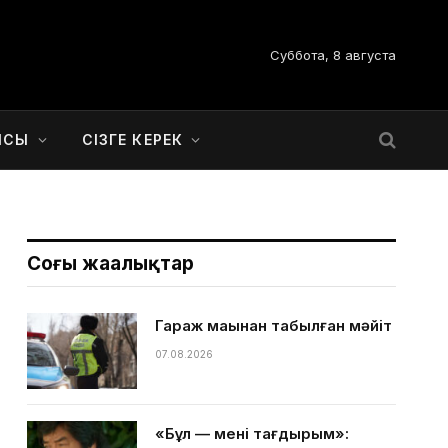
Суббота, 8 августа
ЫСЫ
СІЗГЕ КЕРЕК
Соңғы жаңалықтар
Гараж маңынан табылған мәйіт
07.08.2026
«Бұл — менің тағдырым»: