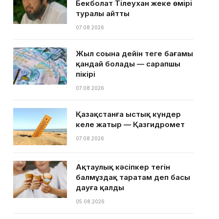
Бекболат Тілеухан жеке өмірі
туралы айтты
07.08.2026
Жыл соңына дейін теңге бағамы
қандай болады — сарапшы
пікірі
07.08.2026
Қазақстанға ыстық күндер
келе жатыр — Қазгидромет
07.08.2026
Ақтаулық кәсіпкер тегін
балмұздақ таратам деп басы
дауға қалды
05.08.2026