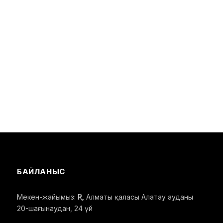
БАЙЛАНЫС
Мекен-жайымыз: ҚР, Алматы қаласы Алатау ауданы
20-шағынаудан, 24 үй