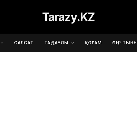
Tarazy.KZ
САЯСАТ
ТАҢДАУЛЫ
ҚОҒАМ
ӨҢІР ТЫН