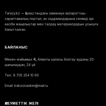
Tarazy.kz — Қазақстандағы заманауи ақпараттық-
сараптамалық портал, өз оқырмандарына сенімді әрі
кәсіби жаңалықтар мен талдау материалдарын ұсынуға
бағытталған.
БАЙЛАНЫС
Мекен-жайымыз: ҚР, Алматы қаласы Алатау ауданы 20-
шағынаудан, 24 үй
Тел.: 8 705 254 10 60
Email: trabzonaskim@mail.ru
ӘЛЕУМЕТТІК ЖЕЛІ