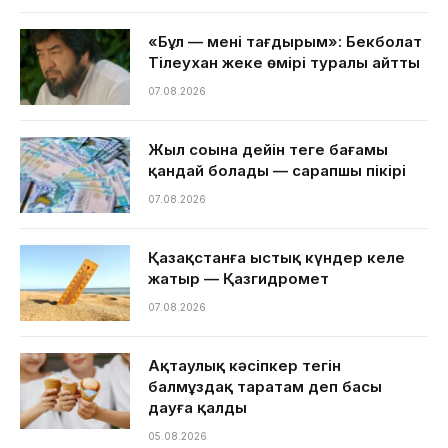
«Бұл — менің тағдырым»: Бекболат
Тілеухан жеке өмірі туралы айтты
07.08.2026
Жыл соңына дейін теңге бағамы
қандай болады — сарапшы пікірі
07.08.2026
Қазақстанға ыстық күндер келе
жатыр — Қазгидромет
07.08.2026
Ақтаулық кәсіпкер тегін
балмұздақ таратам деп басы
дауға қалды
05.08.2026