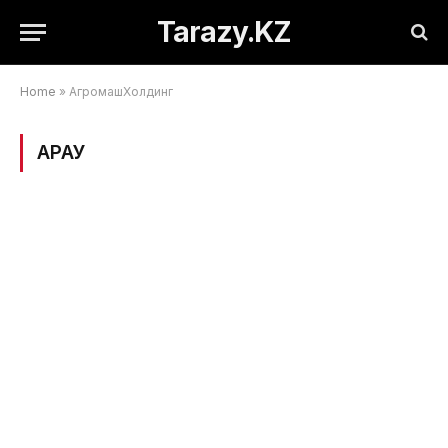
Tarazy.KZ
Home
»
АгромашХолдинг
ҚАРАУ