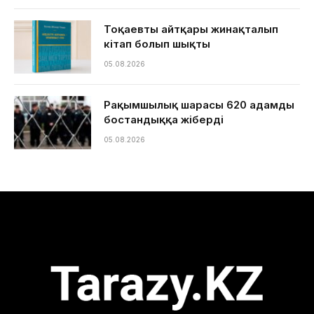
Тоқаевтың айтқары жинақталып
кітап болып шықты
05.08.2026
Рақымшылық шарасы 620 адамды
бостандыққа жіберді
05.08.2026