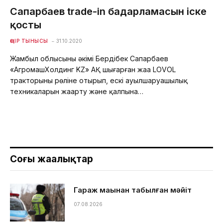
Сапарбаев trade-in бағдарламасын іске
қосты
ӨҢІР ТЫНЫСЫ
31.10.2020
Жамбыл облысының әкімі Бердібек Сапарбаев
«АгромашХолдинг KZ» АҚ шығарған жаңа LOVOL
тракторының рөліне отырып, ескі ауылшаруашылық
техникаларын жаңарту және қалпына…
Соңғы жаңалықтар
Гараж маңынан табылған мәйіт
07.08.2026