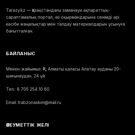
Tarazy.kz — Қазақстандағы заманауи ақпараттық-
сараптамалық портал, өз оқырмандарына сенімді әрі
кәсіби жаңалықтар мен талдау материалдарын ұсынуға
бағытталған.
БАЙЛАНЫС
Мекен-жайымыз: ҚР, Алматы қаласы Алатау ауданы 20-
шағынаудан, 24 үй
Тел.: 8 705 254 10 60
Email: trabzonaskim@mail.ru
ӘЛЕУМЕТТІК ЖЕЛІ