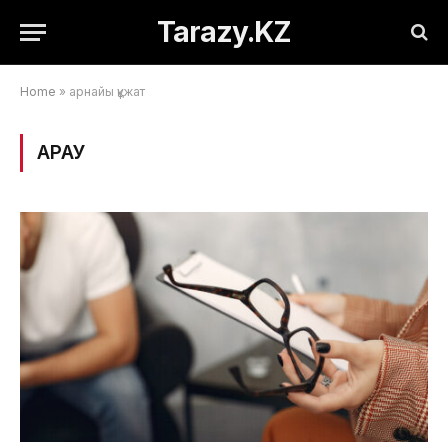
Tarazy.KZ
Home
»
арнайы құжат
ҚАРАУ