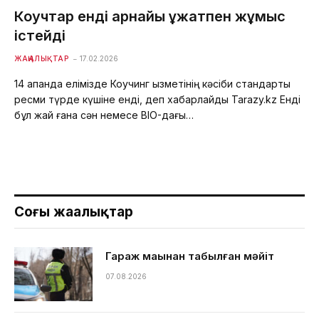
Коучтар енді арнайы құжатпен жұмыс
істейді
ЖАҢАЛЫҚТАР
17.02.2026
14 ақпанда елімізде Коучинг қызметінің кәсіби стандарты
ресми түрде күшіне енді, деп хабарлайды Tarazy.kz Енді
бұл жай ғана сән немесе BIO-дағы…
Соңғы жаңалықтар
Гараж маңынан табылған мәйіт
07.08.2026