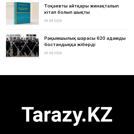
Тоқаевтың айтқары жинақталып
кітап болып шықты
05.08.2026
Рақымшылық шарасы 620 адамды
бостандыққа жіберді
05.08.2026