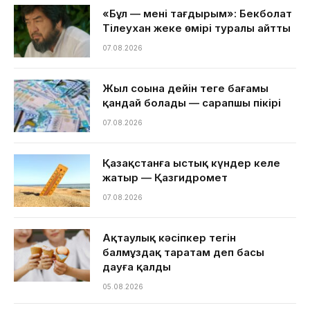
«Бұл — менің тағдырым»: Бекболат
Тілеухан жеке өмірі туралы айтты
07.08.2026
Жыл соңына дейін теңге бағамы
қандай болады — сарапшы пікірі
07.08.2026
Қазақстанға ыстық күндер келе
жатыр — Қазгидромет
07.08.2026
Ақтаулық кәсіпкер тегін
балмұздақ таратам деп басы
дауға қалды
05.08.2026