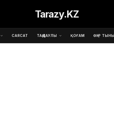
Tarazy.KZ
САЯСАТ
ТАҢДАУЛЫ
ҚОҒАМ
ӨҢІР ТЫН