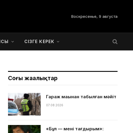
Воскресенье, 9 августа
ЫСЫ
СІЗГЕ КЕРЕК
Соңғы жаңалықтар
Гараж маңынан табылған мәйіт
07.08.2026
«Бұл — менің тағдырым»: