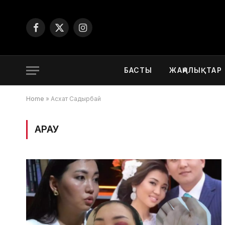
Facebook
X
Instagram
(Twitter)
БАСТЫ
ЖАҢАЛЫҚТАР
Home
»
Асхат Садырбай
ҚАРАУ