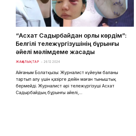
“Асхат Садырбайдан қорлық көрдім”:
Белгілі тележүргізушінің бұрынғы
әйелі мәлімдеме жасады
ЖАҢАЛЫҚТАР
26.12.2024
Айғаным Болатқызы: Журналист күйеуім баланы
тартып алу үшін қазірге дейін маған тыныштық
бермейді. Журналист әрі тележүргізуші Асхат
Садырбайдың бұрынғы әйелі,…