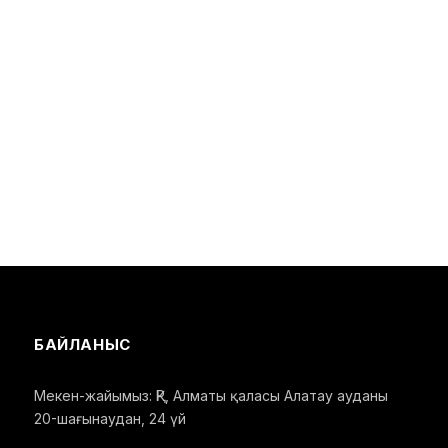
БАЙЛАНЫС
Мекен-жайымыз: ҚР, Алматы қаласы Алатау ауданы
20-шағынаудан, 24 үй