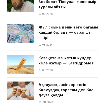
Бекболат Тілеухан жеке өмірі
туралы айтты
07.08.2026
Жыл соңына дейін теңге бағамы
қандай болады — сарапшы
пікірі
07.08.2026
Қазақстанға ыстық күндер
келе жатыр — Қазгидромет
07.08.2026
Ақтаулық кәсіпкер тегін
балмұздақ таратам деп басы
дауға қалды
05.08.2026