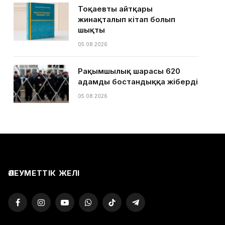
Тоқаевтың айтқары
жинақталып кітап болып
шықты
05.08.2026
Рақымшылық шарасы 620
адамды бостандыққа жіберді
05.08.2026
ӘЛЕУМЕТТІК ЖЕЛІ
Facebook
Instagram
YouTube
WhatsApp
TikTok
Telegram