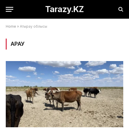
Tarazy.KZ
Home
»
Атырау облысы
ҚАРАУ