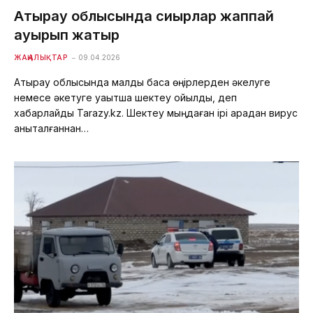
Атырау облысында сиырлар жаппай
ауырып жатыр
ЖАҢАЛЫҚТАР
09.04.2026
Атырау облысында малды басқа өңірлерден әкелуге
немесе әкетуге уақытша шектеу қойылды, деп
хабарлайды Tarazy.kz. Шектеу мыңдаған ірі қарадан вирус
анықталғаннан…