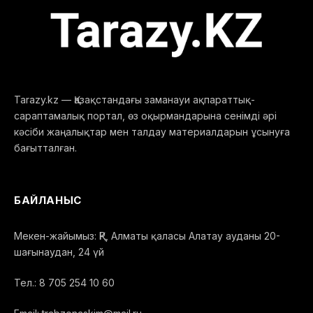
Tarazy.kz — Қазақстандағы заманауи ақпараттық-
сараптамалық портал, өз оқырмандарына сенімді әрі
кәсіби жаңалықтар мен талдау материалдарын ұсынуға
бағытталған.
БАЙЛАНЫС
Мекен-жайымыз: ҚР, Алматы қаласы Алатау ауданы 20-
шағынаудан, 24 үй
Тел.: 8 705 254 10 60