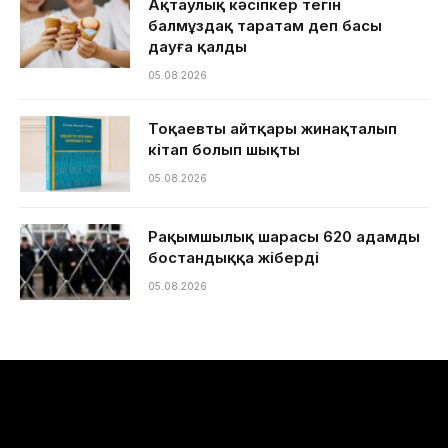
Ақтаулық кәсіпкер тегін
балмұздақ таратам деп басы
дауға қалды
05.08.2026
Тоқаевтың айтқары жинақталып
кітап болып шықты
05.08.2026
Рақымшылық шарасы 620 адамды
бостандыққа жіберді
05.08.2026