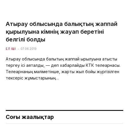
Атырау облысында балықтың жаппай
қырылуына кімнің жауап беретіні
белгілі болды
ЕЛ ІШІ
07.06.2019
Атырау облысында балықтың жаппай қырылуына қатысты
тергеу ісі аяқталды, — деп хабарлайды КТК телеарнасы.
Телеарнаның мәліметінше, жарты жыл бойы жүргізілген
тексеріс жұмыстарының…
Соңғы жаңалықтар