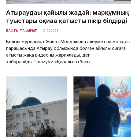
Атыраудағы қайғылы жағдай: марқұмның
туыстары оқиғаға қатысты пікір білдірді
БАСТЫ ТАҚЫРЫП
12.01.2026
Белгілі журналист Жанат Молдашова әлеуметтік желідегі
парақшасында Атырау облысында болған қайғылы оқиғаға
қатысты жаңа видеоны жариялады, деп
хабарлайды Tarazy.kz «Қаралы отбасы…