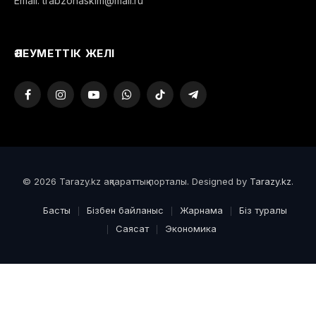
Email: trabzonaskim@mail.ru
ӘЛЕУМЕТТІК ЖЕЛІ
Facebook
Instagram
YouTube
WhatsApp
TikTok
Telegram
© 2026 Tarazy.kz ақпараттық порталы. Designed by
Tarazy.kz
.
Басты
Бізбен байланыс
Жарнама
Біз туралы
Саясат
Экономика