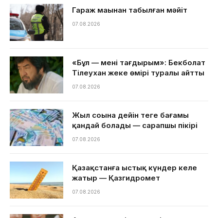
Гараж маңынан табылған мәйіт
07.08.2026
«Бұл — менің тағдырым»: Бекболат
Тілеухан жеке өмірі туралы айтты
07.08.2026
Жыл соңына дейін теңге бағамы
қандай болады — сарапшы пікірі
07.08.2026
Қазақстанға ыстық күндер келе
жатыр — Қазгидромет
07.08.2026