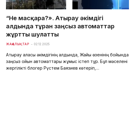
“Не масқара?». Атырау әкімдігі
алдында тұрған заңсыз автоматтар
жұртты шулатты
ЖАҢАЛЫҚТАР
02.12.2025
Атырау қаласы әкімдігінің алдында, Жайық өзенінің бойында
заңсыз ойын автоматтары жұмыс істеп тұр. Бұл мәселені
жергілікті блогер Рүстем Баязиев көтеріп,…