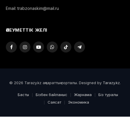
Email: trabzonaskim@mail.ru
ӘЛЕУМЕТТІК ЖЕЛІ
Facebook
Instagram
YouTube
WhatsApp
TikTok
Telegram
© 2026 Tarazy.kz ақпараттық порталы. Designed by
Tarazy.kz
.
Басты
Бізбен байланыс
Жарнама
Біз туралы
Саясат
Экономика