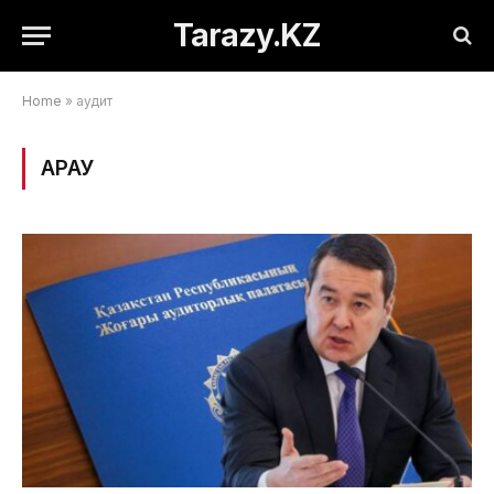
Tarazy.KZ
Home
»
аудит
ҚАРАУ