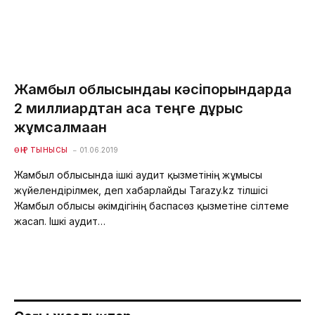
Жамбыл облысындағы кәсіпорындарда
2 миллиардтан аса теңге дұрыс
жұмсалмаған
ӨҢІР ТЫНЫСЫ
01.06.2019
Жамбыл облысында ішкі аудит қызметінің жұмысы
жүйелендірілмек, деп хабарлайды Tarazy.kz тілшісі
Жамбыл облысы әкімдігінің баспасөз қызметіне сілтеме
жасап. Ішкі аудит…