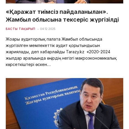
«Қаражат тиімсіз пайдаланылған».
Жамбыл облысына тексеріс жүргізілді
БАСТЫ ТАҚЫРЫП
04.12.2025
Жоғары аудиторлық палата Жамбыл облысында
жүргізілген мемлекеттік аудит қорытындысын
жариялады, деп хабарлайды Tarazy.kz «2020-2024
жылдар аралығында өңірдің негізгі макроэкономикалық
көрсеткіштері өскен.…