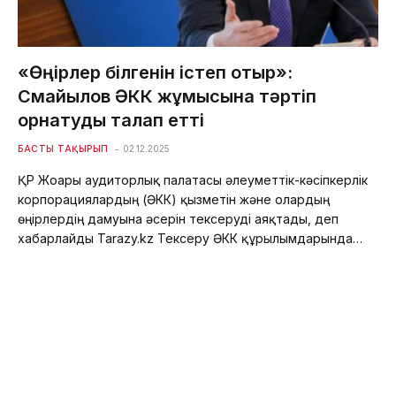
«Өңірлер білгенін істеп отыр»:
Смайылов ӘКК жұмысына тәртіп
орнатуды талап етті
БАСТЫ ТАҚЫРЫП
02.12.2025
ҚР Жоғары аудиторлық палатасы әлеуметтік-кәсіпкерлік
корпорациялардың (ӘКК) қызметін және олардың
өңірлердің дамуына әсерін тексеруді аяқтады, деп
хабарлайды Tarazy.kz Тексеру ӘКК құрылымдарында…