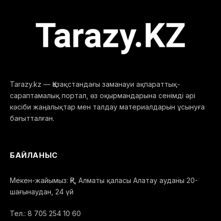
Tarazy.kz — Қазақстандағы заманауи ақпараттық-
сараптамалық портал, өз оқырмандарына сенімді әрі
кәсіби жаңалықтар мен талдау материалдарын ұсынуға
бағытталған.
БАЙЛАНЫС
Мекен-жайымыз: ҚР, Алматы қаласы Алатау ауданы 20-
шағынаудан, 24 үй
Тел.: 8 705 254 10 60