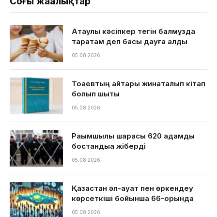
Соңғы жаңалықтар
Ақтаулық кәсіпкер тегін балмұздақ
таратам деп басы дауға қалды
05.08.2026
Тоқаевтың айтқары жинақталып кітап
болып шықты
05.08.2026
Рақымшылық шарасы 620 адамды
бостандыққа жіберді
05.08.2026
Қазақстан әл-ауқат пен өркендеу
көрсеткіші бойынша 66-орында
05.08.2026