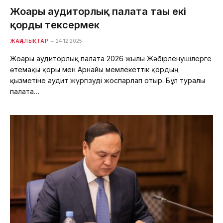
Жоғары аудиторлық палата тағы екі
қорды тексермек
ЖАҢАЛЫҚТАР
24.12.2025
Жоғары аудиторлық палата 2026 жылы Жәбірленушілерге
өтемақы қоры мен Арнайы мемлекеттік қордың
қызметіне аудит жүргізуді жоспарлап отыр. Бұл туралы
палата…