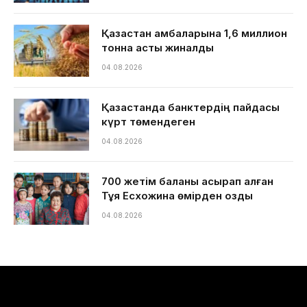
Қазақстан қамбаларына 1,6 миллион
тонна астық жиналды
04.08.2026
Қазақстанда банктердің пайдасы
күрт төмендеген
04.08.2026
700 жетім баланы асырап алған
Тұяқ Есхожина өмірден озды
04.08.2026