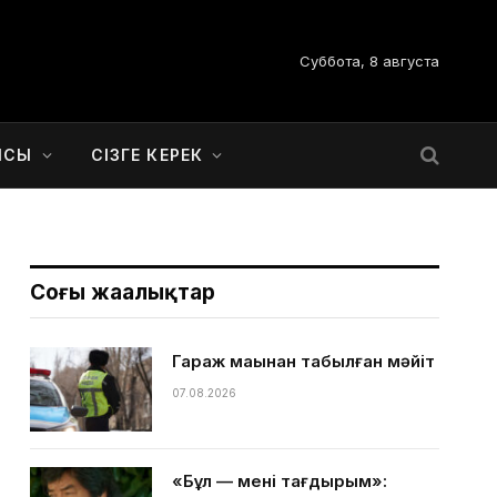
Суббота, 8 августа
ЫСЫ
СІЗГЕ КЕРЕК
Соңғы жаңалықтар
Гараж маңынан табылған мәйіт
07.08.2026
«Бұл — менің тағдырым»: