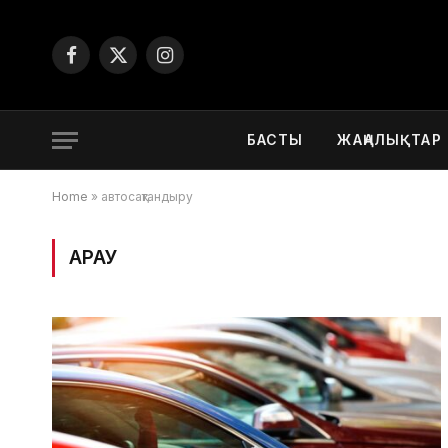
Facebook
X
Instagram
(Twitter)
БАСТЫ
ЖАҢАЛЫҚТАР
Home
»
автосақтандыру
ҚАРАУ