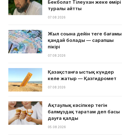
Бекболат Тілеухан жеке өмірі
туралы айтты
07.08.2026
Жыл соңына дейін теңге бағамы
қандай болады — сарапшы
пікірі
07.08.2026
Қазақстанға ыстық күндер
келе жатыр — Қазгидромет
07.08.2026
Ақтаулық кәсіпкер тегін
балмұздақ таратам деп басы
дауға қалды
05.08.2026