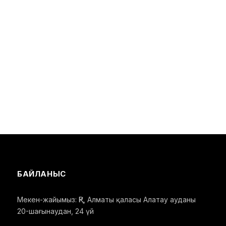
БАЙЛАНЫС
Мекен-жайымыз: ҚР, Алматы қаласы Алатау ауданы
20-шағынаудан, 24 үй