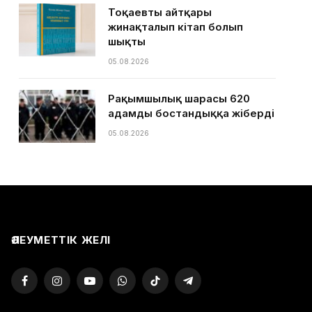
Тоқаевтың айтқары
жинақталып кітап болып
шықты
05.08.2026
Рақымшылық шарасы 620
адамды бостандыққа жіберді
05.08.2026
ӘЛЕУМЕТТІК ЖЕЛІ
Facebook
Instagram
YouTube
WhatsApp
TikTok
Telegram