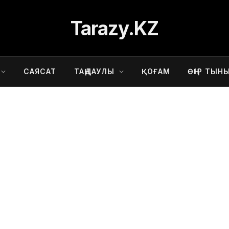
Tarazy.KZ
САЯСАТ
ТАҢДАУЛЫ
ҚОҒАМ
ӨҢІР ТЫН