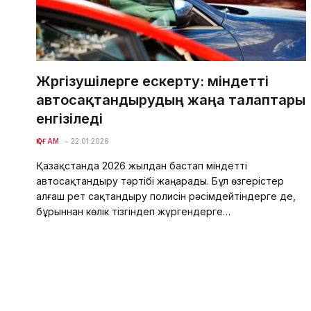
Жүргізушілерге ескерту: міндетті
автосақтандырудың жаңа талаптары
енгізіледі
ҚОҒАМ
22.01.2026
Қазақстанда 2026 жылдан бастап міндетті
автосақтандыру тәртібі жаңарады. Бұл өзгерістер
алғаш рет сақтандыру полисін рәсімдейтіндерге де,
бұрыннан көлік тізгіндеп жүргендерге…