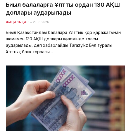
Биыл балаларға Ұлттық қордан 130 АҚШ
доллары аударылады
ЖАҢАЛЫҚТАР
23.01.2026
Биыл Қазақстандағы балаларға Ұлттық қор қаражатынан
шамамен 130 АҚШ доллары көлемінде төлем
аударылады, деп хабарлайды Tarazy.kz Бұл туралы
Ұлттық банк төрағасы…