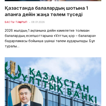
Қазақстанда балалардың шотына 1
ақпанға дейін жаңа төлем түседі
БАСТЫ ТАҚЫРЫП
08.01.2026
2026 жылдың 1 ақпанына дейін кәмелетке толмаған
балалардың есепшоттарына «Ұлттық қор – балаларға»
бағдарламасы бойынша үшінші төлем аударылады. Бұл
туралы…