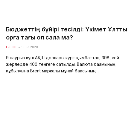
Бюджеттің бүйірі тесілді: Үкімет Ұлттық
қорға тағы қол сала ма?
ЕЛ ІШІ
10.03.2020
9 наурыз күні АҚШ доллары күрт қымбаттап, 398, кей
жерлерде 400 теңгеге сатылды. Валюта бағамының
құбылуына Brent маркалы мұнай бағасының…