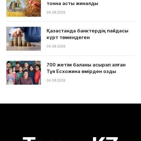
тонна астық жиналды
04.08.2026
Қазақстанда банктердің пайдасы
күрт төмендеген
04.08.2026
700 жетім баланы асырап алған
Тұяқ Есхожина өмірден озды
04.08.2026