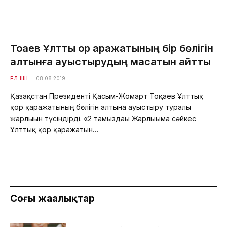
Тоқаев Ұлттық қор қаражатының бір бөлігін
алтынға ауыстырудың мақсатын айтты
ЕЛ ІШІ
08.08.2019
Қазақстан Президенті Қасым-Жомарт Тоқаев Ұлттық
қор қаражатының бөлігін алтынға ауыстыру туралы
жарлығын түсіндірді. «2 тамыздағы Жарлығыма сәйкес
Ұлттық қор қаражатын…
Соңғы жаңалықтар