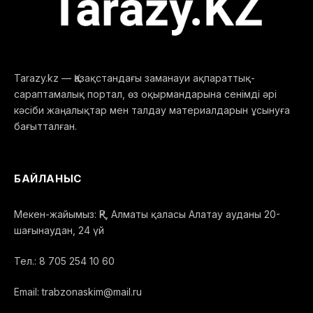
Tarazy.kz — Қазақстандағы заманауи ақпараттық-
сараптамалық портал, өз оқырмандарына сенімді әрі
кәсіби жаңалықтар мен талдау материалдарын ұсынуға
бағытталған.
БАЙЛАНЫС
Мекен-жайымыз: ҚР, Алматы қаласы Алатау ауданы 20-
шағынаудан, 24 үй
Тел.: 8 705 254 10 60
Email: trabzonaskim@mail.ru