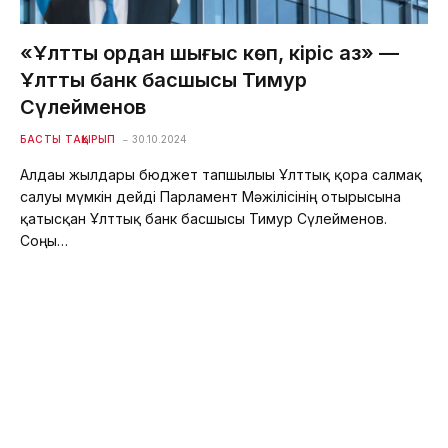
«Ұлттық қордан шығыс көп, кіріс аз» —
Ұлттық банк басшысы Тимур
Сүлейменов
БАСТЫ ТАҚЫРЫП
30.10.2024
Алдағы жылдары бюджет тапшылығы Ұлттық қорға салмақ
салуы мүмкін дейді Парламент Мәжілісінің отырысына
қатысқан Ұлттық банк басшысы Тимур Сүлейменов.
Соңғы…