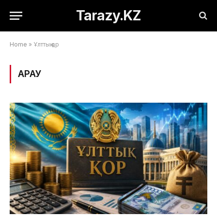
Tarazy.KZ
Home
»
Ұлттық қор
ҚАРАУ