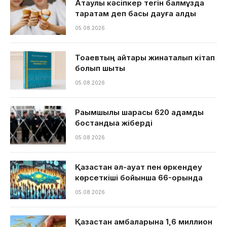
Ақтаулық кәсіпкер тегін балмұздақ
таратам деп басы дауға қалды
05.08.2026
Тоқаевтың айтқары жинақталып кітап
болып шықты
05.08.2026
Рақымшылық шарасы 620 адамды
бостандыққа жіберді
05.08.2026
Қазақстан әл-ауқат пен өркендеу
көрсеткіші бойынша 66-орында
05.08.2026
Қазақстан қамбаларына 1,6 миллион