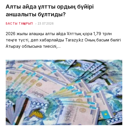
Алты айда ұлттық қордың бүйірі
қаншалықты бұлтиды?
БАСТЫ ТАҚЫРЫП
23.07.2026
2026 жылғы алғашқы алты айда Ұлттық қорға 1,79 трлн
теңге түсті, деп хабарлайды Tarazy.kz Оның басым бөлігі
Атырау облысына тиесілі,…