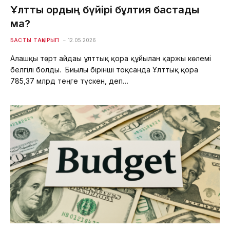
Ұлттық қордың бүйірі бұлтия бастады
ма?
БАСТЫ ТАҚЫРЫП
12.05.2026
Алғашқы төрт айдағы ұлттық қорға құйылған қаржы көлемі
белгілі болды. Биылғы бірінші тоқсанда Ұлттық қорға
785,37 млрд теңге түскен, деп…