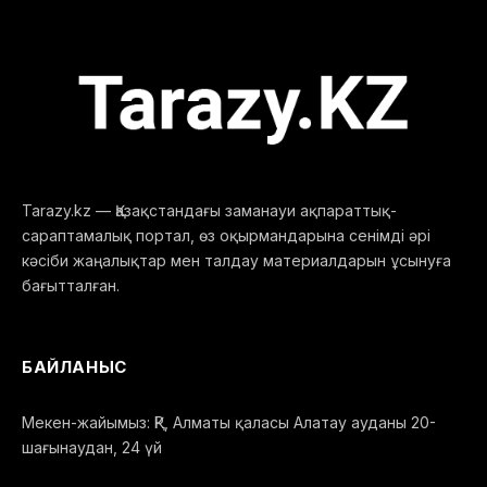
Tarazy.kz — Қазақстандағы заманауи ақпараттық-
сараптамалық портал, өз оқырмандарына сенімді әрі
кәсіби жаңалықтар мен талдау материалдарын ұсынуға
бағытталған.
БАЙЛАНЫС
Мекен-жайымыз: ҚР, Алматы қаласы Алатау ауданы 20-
шағынаудан, 24 үй