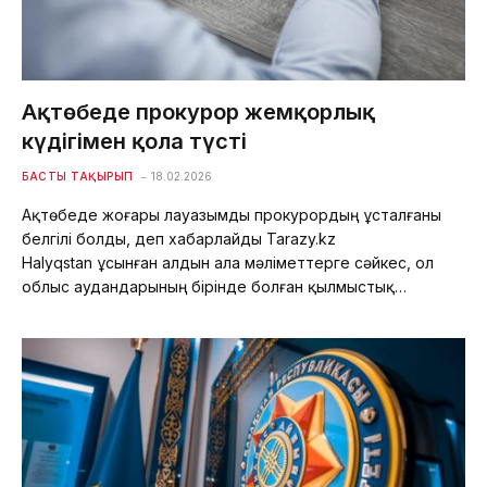
Ақтөбеде прокурор жемқорлық
күдігімен қолға түсті
БАСТЫ ТАҚЫРЫП
18.02.2026
Ақтөбеде жоғары лауазымды прокурордың ұсталғаны
белгілі болды, деп хабарлайды Tarazy.kz
Halyqstan ұсынған алдын ала мәліметтерге сәйкес, ол
облыс аудандарының бірінде болған қылмыстық…