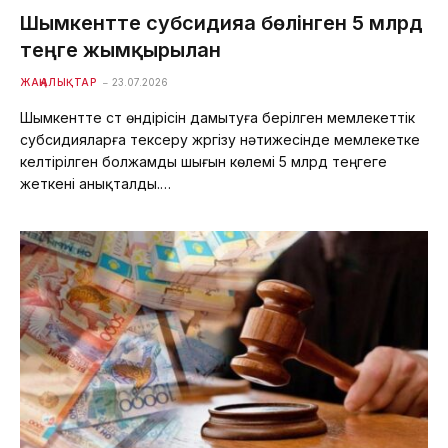
Шымкентте субсидияға бөлінген 5 млрд
теңге жымқырылған
ЖАҢАЛЫҚТАР
23.07.2026
Шымкентте сүт өндірісін дамытуға берілген мемлекеттік
субсидияларға тексеру жүргізу нәтижесінде мемлекетке
келтірілген болжамды шығын көлемі 5 млрд теңгеге
жеткені анықталды.…