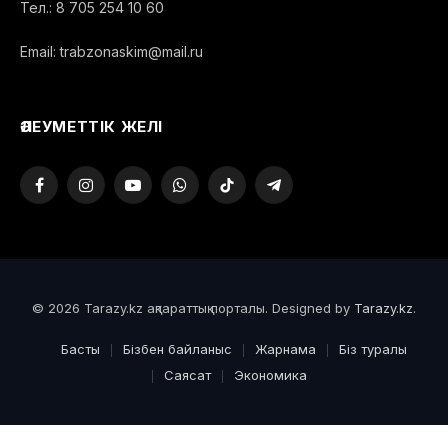
Тел.: 8 705 254 10 60
Email: trabzonaskim@mail.ru
ӘЛЕУМЕТТІК ЖЕЛІ
Facebook
Instagram
YouTube
WhatsApp
TikTok
Telegram
© 2026 Tarazy.kz ақпараттық порталы. Designed by
Tarazy.kz
.
Басты
Бізбен байланыс
Жарнама
Біз туралы
Саясат
Экономика