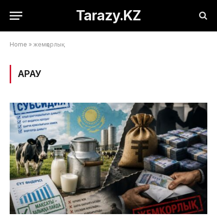
Tarazy.KZ
Home
»
жемқорлық
ҚАРАУ