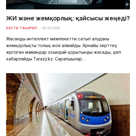
ЖИ және жемқорлық: қайсысы жеңеді?
БАСТЫ ТАҚЫРЫП
28.04.2026
Жасанды интеллект мемлекеттік сатып алудағы
жемқорлықты толық жоя алмайды. Арнайы зерттеу
жүргізген мамандар осындай қорытынды жасады, деп
хабарлайды Tarazy.kz. Сарапшылар…