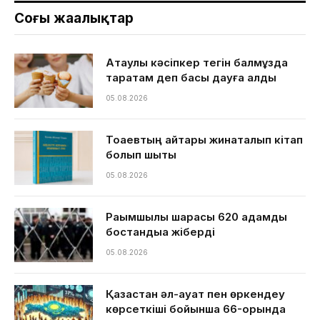
Соңғы жаңалықтар
Ақтаулық кәсіпкер тегін балмұздақ
таратам деп басы дауға қалды
05.08.2026
Тоқаевтың айтқары жинақталып кітап
болып шықты
05.08.2026
Рақымшылық шарасы 620 адамды
бостандыққа жіберді
05.08.2026
Қазақстан әл-ауқат пен өркендеу
көрсеткіші бойынша 66-орында