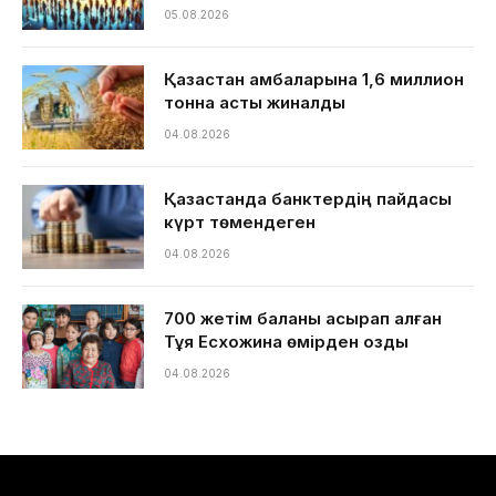
05.08.2026
Қазақстан қамбаларына 1,6 миллион
тонна астық жиналды
04.08.2026
Қазақстанда банктердің пайдасы
күрт төмендеген
04.08.2026
700 жетім баланы асырап алған
Тұяқ Есхожина өмірден озды
04.08.2026