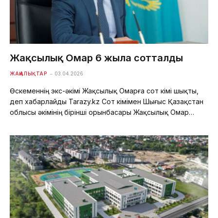
Жақсылық Омар 6 жылға сотталды
ЖАҢАЛЫҚТАР
03.04.2026
Өскеменнің экс-әкімі Жақсылық Омарға сот үкімі шықты,
деп хабарлайды Tarazy.kz Сот үкімімен Шығыс Қазақстан
облысы әкімінің бірінші орынбасары Жақсылық Омар…