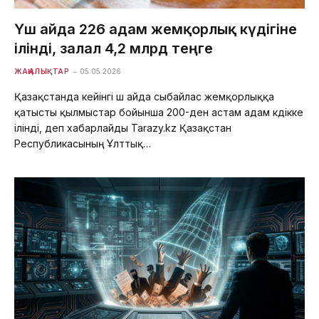
Үш айда 226 адам жемқорлық күдігіне
ілінді, залал 4,2 млрд теңге
ЖАҢАЛЫҚТАР
05.05.2026
Қазақстанда кейінгі үш айда сыбайлас жемқорлыққа
қатысты қылмыстар бойынша 200-ден астам адам күдікке
ілінді, деп хабарлайды Tarazy.kz Қазақстан
Республикасының Ұлттық…