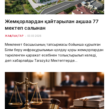
Жемқорлардан қайтарылған ақшаға 77
мектеп салынған
ЖАҢАЛЫҚТАР
03.03.2026
Мемлекет басшысының тапсырмасы бойынша құрылған
Білім беру инфрақұрылымын қолдау қоры жемқорлардан
тәркіленген қаражат есебінен толықтырылып келеді,
деп хабарлайды Tarazy.kz Мектептерде…