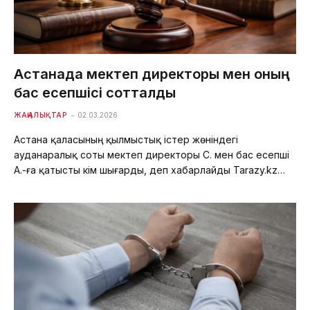
Астанада мектеп директоры мен оның
бас есепшісі сотталды
ЖАҢАЛЫҚТАР
02.03.2026
Астана қаласының қылмыстық істер жөніндегі
ауданаралық соты мектеп директоры С. мен бас есепші
А.-ға қатысты үкім шығарды, деп хабарлайды Tarazy.kz…