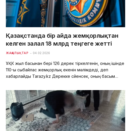
Қазақстанда бір айда жемқорлықтан
келген залал 18 млрд теңгеге жетті
ЖАҢАЛЫҚТАР
04.02.2026
ҰҚК жыл басынан бері 126 дерек тіркелгенін, оның ішінде
110-ы сыбайлас жемқорлық екенін мәлімдеді, деп
хабарлайды Tarazy.kz Дерекке сүйенсек, оның басым…