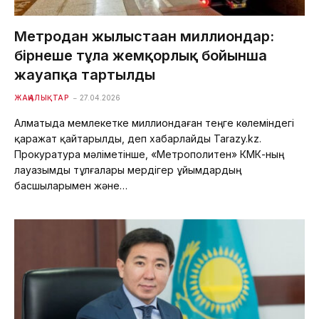
Метродан жылыстаған миллиондар:
бірнеше тұлға жемқорлық бойынша
жауапқа тартылды
ЖАҢАЛЫҚТАР
27.04.2026
Алматыда мемлекетке миллиондаған теңге көлеміндегі
қаражат қайтарылды, деп хабарлайды Tarazy.kz.
Прокуратура мәліметінше, «Метрополитен» КМК-ның
лауазымды тұлғалары мердігер ұйымдардың
басшыларымен және…