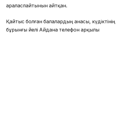
араласпайтынын айтқан.
Қайтыс болған балалардың анасы, күдіктінің
бұрынғы әйелі Айдана телефон арқылы
журналистерге қысқаша пікір білдірген.
«Айта берсін, мен ешкімнің алдында
ақталмаймын. Намаз оқитыным рас.
Намаз оқимын, рас. Вахабист дейді,
маған бәрібір. Сөйлей берсін, ешкімнің
аузына қақпақ болмаймын. Өз-өзіме
жауап беремін. Балалар Аллаға қайтты.
Сол адамның себебімен Аллаға қайтты.
Болды», — деген әйел бағдарламаға.