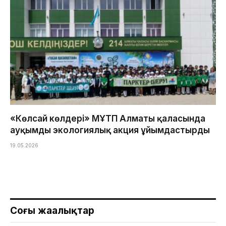
«Көлсай көлдері» МҰТП Алматы қаласында
ауқымды экологиялық акция ұйымдастырды
19.05.2026
Соңғы жаңалықтар