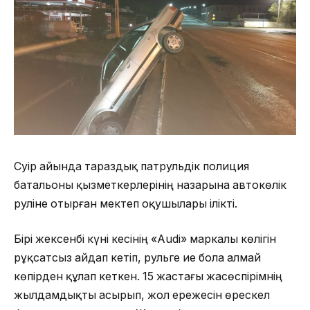
Сәуір айында тараздық патрульдік полиция
батальоны қызметкерлерінің назарына автокөлік
руліне отырған мектеп оқушылары ілікті.
Бірі жексенбі күні әкесінің «Audi» маркалы көлігін
рұқсатсыз айдап әкетіп, рульге ие бола алмай
көпірден құлап кеткен. 15 жастағы жасөспірімнің
жылдамдықты асырып, жол ережесін өрескел