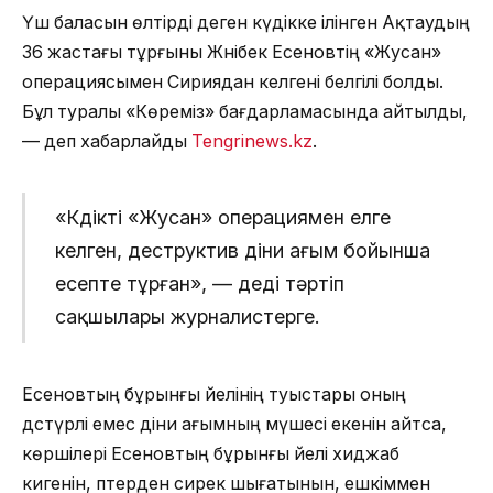
Үш баласын өлтірді деген күдікке ілінген Ақтаудың
36 жастағы тұрғыны Жәнібек Есеновтің «Жусан»
операциясымен Сириядан келгені белгілі болды.
Бұл туралы «Көреміз» бағдарламасында айтылды,
— деп хабарлайды
Tengrinews.kz
.
«Күдікті «Жусан» операциямен елге
келген, деструктив діни ағым бойынша
есепте тұрған», — деді тәртіп
сақшылары журналистерге.
Есеновтың бұрынғы әйелінің туыстары оның
дәстүрлі емес діни ағымның мүшесі екенін айтса,
көршілері Есеновтың бұрынғы әйелі хиджаб
кигенін, пәтерден сирек шығатынын, ешкіммен