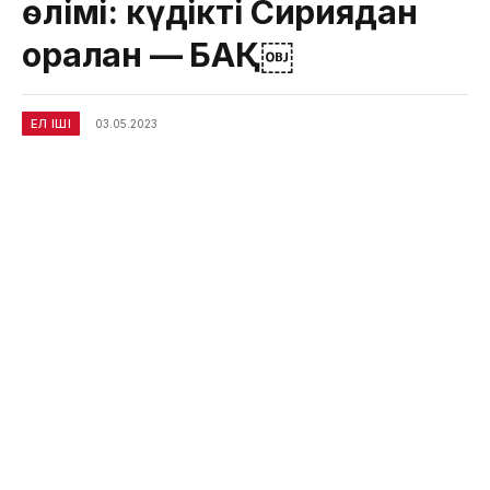
өлімі: күдікті Сириядан
оралған — БАҚ￼
ЕЛ ІШІ
03.05.2023