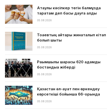
Ақтаулық кәсіпкер тегін балмұздақ
таратам деп басы дауға қалды
05.08.2026
Тоқаевтың айтқары жинақталып кітап
болып шықты
05.08.2026
Рақымшылық шарасы 620 адамды
бостандыққа жіберді
05.08.2026
Қазақстан әл-ауқат пен өркендеу
көрсеткіші бойынша 66-орында
05.08.2026