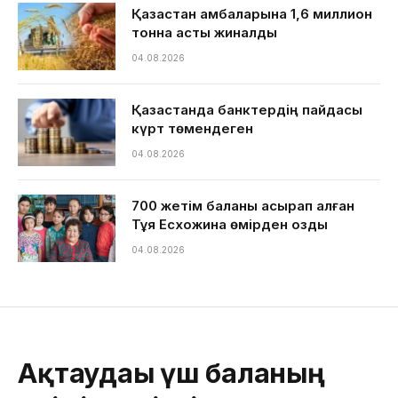
Қазақстан қамбаларына 1,6 миллион
тонна астық жиналды
04.08.2026
Қазақстанда банктердің пайдасы
күрт төмендеген
04.08.2026
700 жетім баланы асырап алған
Тұяқ Есхожина өмірден озды
04.08.2026
Ақтаудағы үш баланың