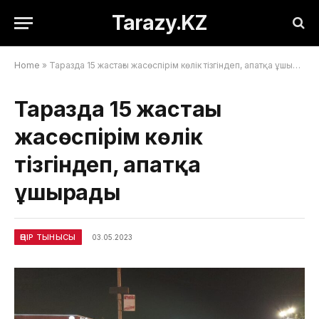
Tarazy.KZ
Home
»
Таразда 15 жастағы жасөспірім көлік тізгіндеп, апатқа ұшырады
Таразда 15 жастағы
жасөспірім көлік
тізгіндеп, апатқа
ұшырады
ӨҢІР ТЫНЫСЫ
03.05.2023