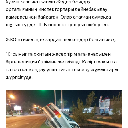
бұзып келе жатқанын Жедел басқару
орталығының инспекторлары бейнебақылау
камерасынан байқаған. Олар аталған аумаққа
шұғыл түрде ППБ инспекторларын жіберген.
ЖКО нәтижесінде зардап шеккендер болған жоқ.
10-сыныпта оқитын жасөспірім ата-анасымен
бірге полиция бөліміне жеткізілді. Қазіргі уақытта
істі сотқа жолдау үшін тиісті тексеру жұмыстары
жүргізілуде.