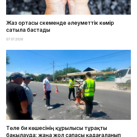
Жаз ортасы Өскеменде әлеуметтік көмір
сатыла бастады
07.07.2026
Төле би көшесінің құрылысы тұрақты
бақылауда: жаңа жол сапасы қадағаланып