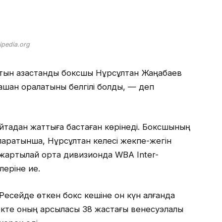
ipedia.org
тын қазақстандық боксшы Нұрсұлтан Жаңабаев
 қашан оралатыны белгілі болды, — деп
қайтадан жаттыға бастаған көрінеді. Боксшының
қпаратынша, Нұрсұлтан келесі жекпе-жегін
қ жартылай орта дивизионда WBA Inter-
леріне ие.
Ресейде өткен бокс кешіне он күн қалғанда
кте оның қарсыласы 38 жастағы венесуэлалық