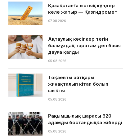
Қазақстанға ыстық күндер
келе жатыр — Қазгидромет
07.08.2026
Ақтаулық кәсіпкер тегін
балмұздақ таратам деп басы
дауға қалды
05.08.2026
Тоқаевтың айтқары
жинақталып кітап болып
шықты
05.08.2026
Рақымшылық шарасы 620
адамды бостандыққа жіберді
05.08.2026