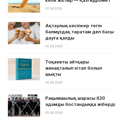
келе жатыр — Қазгидромет
07.08.2026
Ақтаулық кәсіпкер тегін
балмұздақ таратам деп басы
дауға қалды
05.08.2026
Тоқаевтың айтқары
жинақталып кітап болып
шықты
05.08.2026
Рақымшылық шарасы 620
адамды бостандыққа жіберді
05.08.2026