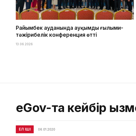
Райымбек ауданында ауқымды ғылыми-
тәжірибелік конференция өтті
13.06.2026
eGov-та кейбір қыз
ЕЛ ІШІ
06.01.2020