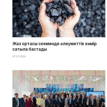
Жаз ортасы Өскеменде әлеуметтік көмір
сатыла бастады
07.07.2026