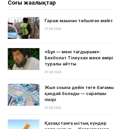
Соңғы жаңалықтар
Гараж маңынан табылған мәйіт
07.08.2026
«Бұл — менің тағдырым»:
Бекболат Тілеухан жеке өмірі
туралы айтты
07.08.2026
Жыл соңына дейін теңге бағамы
қандай болады — сарапшы
пікірі
07.08.2026
Қазақстанға ыстық күндер