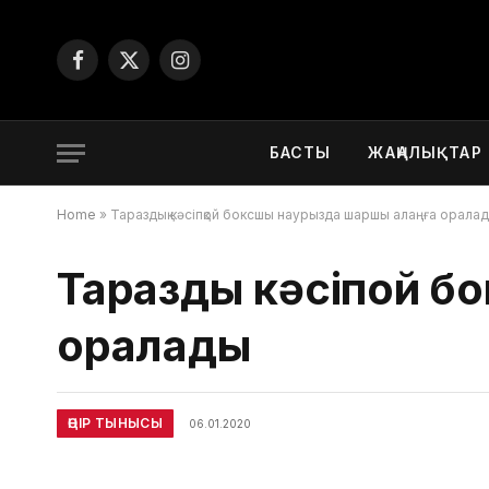
Facebook
X
Instagram
(Twitter)
БАСТЫ
ЖАҢАЛЫҚТАР
Home
»
Тараздық кәсіпқой боксшы наурызда шаршы алаңға орала
Тараздық кәсіпқой 
оралады
ӨҢІР ТЫНЫСЫ
06.01.2020