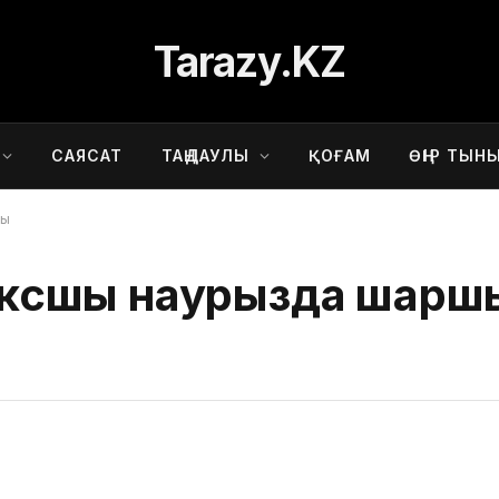
Tarazy.KZ
САЯСАТ
ТАҢДАУЛЫ
ҚОҒАМ
ӨҢІР ТЫН
ды
боксшы наурызда шарш