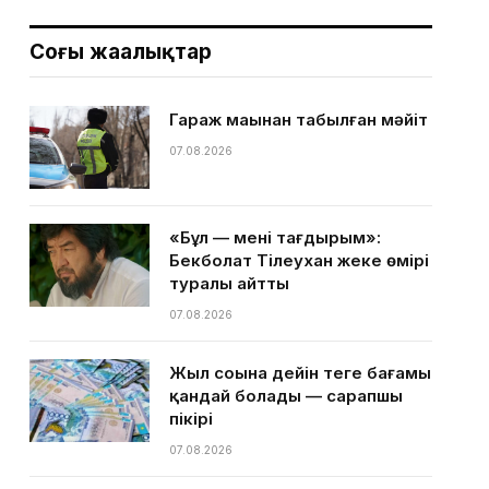
Соңғы жаңалықтар
Гараж маңынан табылған мәйіт
07.08.2026
«Бұл — менің тағдырым»:
Бекболат Тілеухан жеке өмірі
туралы айтты
07.08.2026
Жыл соңына дейін теңге бағамы
қандай болады — сарапшы
пікірі
07.08.2026