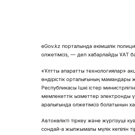
eGov.kz порталында әкімшілік полици
қолжетімсіз, — деп хабарлайды ҰАТ ба
«Ұлттық ақпараттық технологиялар» акц
өндірістік орталығының мамандары ж
Республикасы Ішкі істер министрлігі
мемлекеттік қызметтер электрондық 
аралығында қолжетімсіз болатынын х
Автокөлікті тіркеу және жүргізуші ку
сондай-ақ жылжымалы мүлік кепілін т