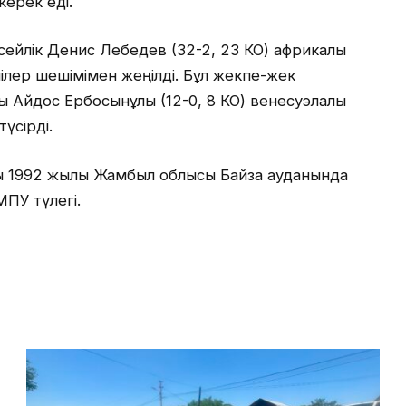
керек еді.
ейлік Денис Лебедев (32-2, 23 КО) африкалық
ілер шешімімен жеңілді. Бұл жекпе-жек
 Айдос Ербосынұлы (12-0, 8 КО) венесуэлалық
түсірді.
 1992 жылы Жамбыл облысы Байзақ ауданында
МПУ түлегі.