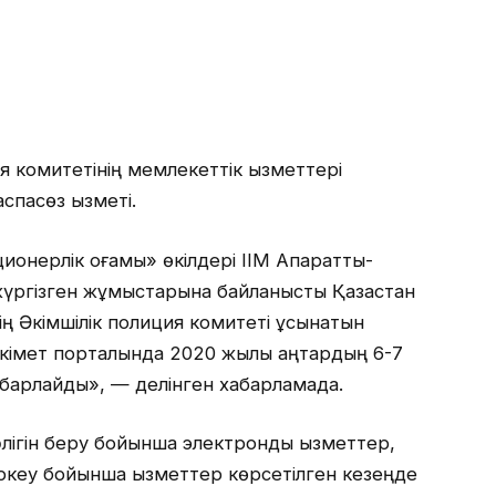
я комитетінің мемлекеттік қызметтері
спасөз қызметі.
ионерлік қоғамы» өкілдері ІІМ Ақпараттық-
үргізген жұмыстарына байланысты Қазақстан
нің Әкімшілік полиция комитеті ұсынатын
үкімет порталында 2020 жылы қаңтардың 6-7
абарлайды», — делінген хабарламада.
әлігін беру бойынша электрондық қызметтер,
іркеу бойынша қызметтер көрсетілген кезеңде