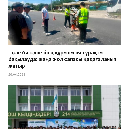
Төле би көшесінің құрылысы тұрақты
бақылауда: жаңа жол сапасы қадағаланып
жатыр
29.06.2026