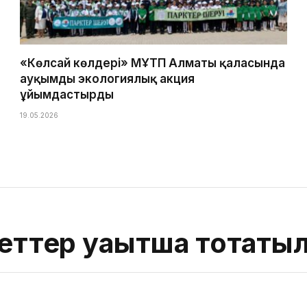
«Көлсай көлдері» МҰТП Алматы қаласында
ауқымды экологиялық акция
ұйымдастырды
19.05.2026
меттер уақытша тоқтат