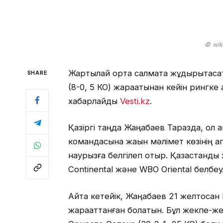
© wik
Жартылай орта салмақта жұдырықтаса
SHARE
(8-0, 5 КО) жарақатынан кейін рингке
хабарлайды
Vesti.kz
.
Қазіргі таңда Жаңабаев Таразда, ол 
командасына жақын мәлімет көзінің а
наурызға белгілеп отыр. Қазақстанды
Continental және WBO Oriental белбеу
Айта кетейік, Жаңабаев 21 желтоқсан 
жарақаттанған болатын. Бұл жекпе-же