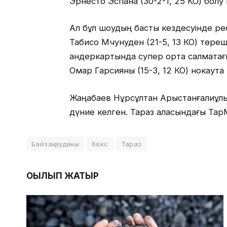
Эрнесто Эспана (30-2-1, 25 КО) болу 
Ал бұл шоудың басты кездесуінде рес
Табисо Мчунуден (21-5, 13 КО) төреш
андеркартында супер орта салмақтағы
Омар Гарсияны (15-3, 12 КО) нокаутқа 
Жаңабаев Нұрсұлтан Арыстанғалиұлы
дүние келген. Тараз қаласындағы Тар
Байзақ ауданы
бокс
Тараз
ОҚЫЛЫП ЖАТЫР