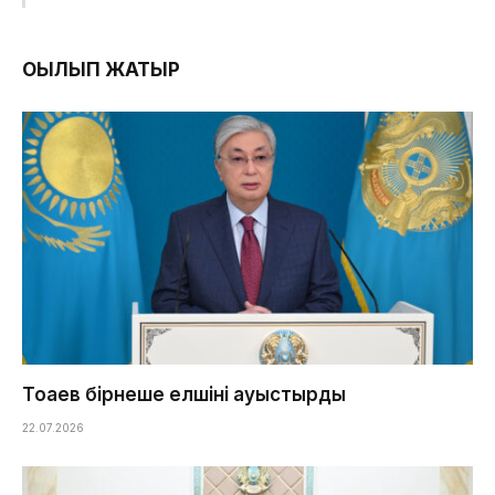
ОҚЫЛЫП ЖАТЫР
Тоқаев бірнеше елшіні ауыстырды
22.07.2026