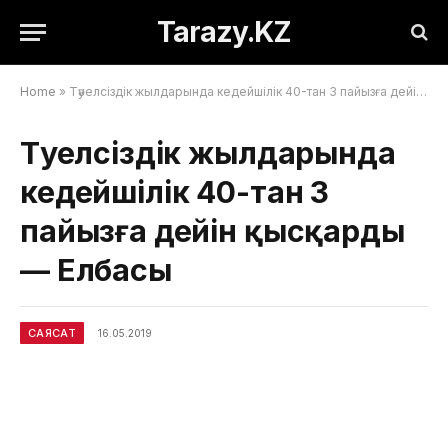
Tarazy.KZ
Home
»
Тәуелсіздік жылдарында кедейшілік 40-тан 3 пайызға дейін қысқарды — Елбасы
Тәуелсіздік жылдарында
кедейшілік 40-тан 3
пайызға дейін қысқарды
— Елбасы
САЯСАТ
16.05.2019