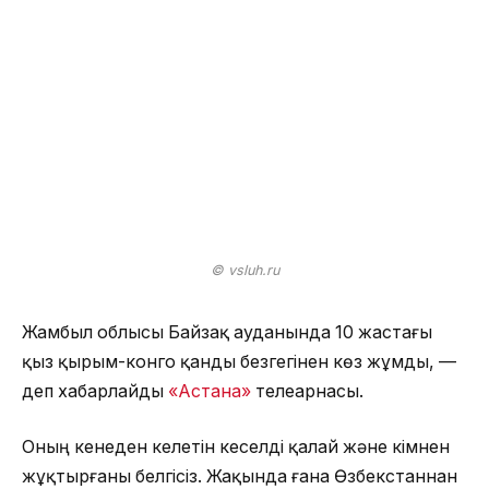
© vsluh.ru
Жамбыл облысы Байзақ ауданында 10 жастағы
қыз қырым-конго қанды безгегінен көз жұмды, —
деп хабарлайды
«Астана»
телеарнасы.
Оның кенеден келетін кеселді қалай және кімнен
жұқтырғаны белгісіз. Жақында ғана Өзбекстаннан