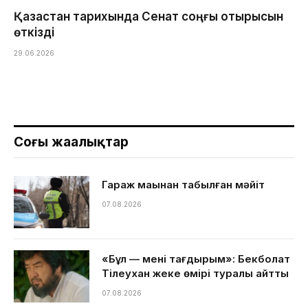
Қазақстан тарихында Сенат соңғы отырысын
өткізді
29.06.2026
Соңғы жаңалықтар
Гараж маңынан табылған мәйіт
07.08.2026
«Бұл — менің тағдырым»: Бекболат
Тілеухан жеке өмірі туралы айтты
07.08.2026