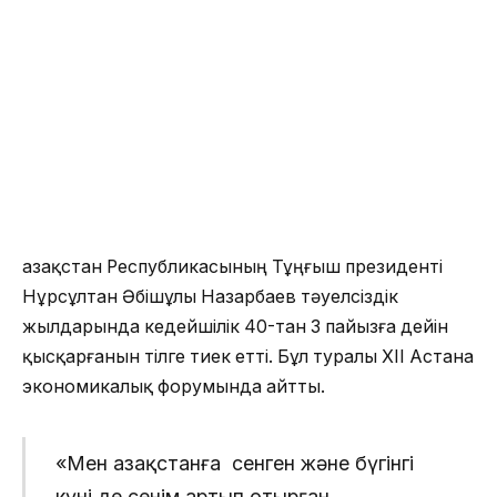
Қазақстан Республикасының Тұңғыш президенті
Нұрсұлтан Әбішұлы Назарбаев тәуелсіздік
жылдарында кедейшілік 40-тан 3 пайызға дейін
қысқарғанын тілге тиек етті. Бұл туралы XII Астана
экономикалық форумында айтты.
«Мен Қазақстанға сенген және бүгінгі
күні де сенім артып отырған