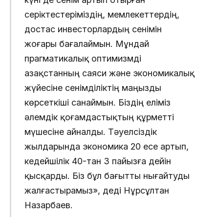
серіктестеріміздің, мемлекеттердің,
достас инвесторлардың сенімін
жоғары бағалаймын. Мұндай
прагматикалық оптимизмді
Қазақстанның саяси және экономикалық
жүйесіне сенімділіктің маңызды
көрсеткіші санаймын. Біздің еліміз
әлемдік қоғамдастықтың құрметті
мүшесіне айналды. Тәуелсіздік
жылдарында экономика 20 есе артып,
кедейшілік 40-тан 3 пайызға дейін
қысқарды. Біз бұл бағытты нығайтуды
жалғастырамыз», деді Нұрсұлтан
Назарбаев.