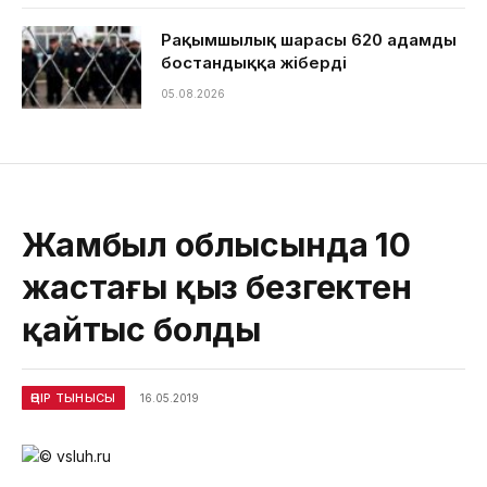
Рақымшылық шарасы 620 адамды
бостандыққа жіберді
05.08.2026
Жамбыл облысында 10
жастағы қыз безгектен
қайтыс болды
ӨҢІР ТЫНЫСЫ
16.05.2019