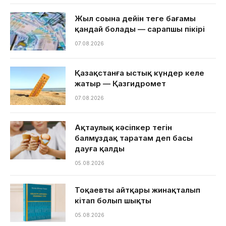
Жыл соңына дейін теңге бағамы
қандай болады — сарапшы пікірі
07.08.2026
Қазақстанға ыстық күндер келе
жатыр — Қазгидромет
07.08.2026
Ақтаулық кәсіпкер тегін
балмұздақ таратам деп басы
дауға қалды
05.08.2026
Тоқаевтың айтқары жинақталып
кітап болып шықты
05.08.2026