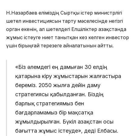
Н.Назарбаев еліміздің Сыртқы істер министрлігі
шетел инвестициясын тарту мәселесінде негізгі
орган екенін, ал шетелдегі Елшіліктер Қазақстанда
жұмыс істеуге ниет танытқан кез келген инвестор
үшін бірыңғай терезеге айналатынын айтты.
«Біз әлемдегі ең дамыған 30 елдің
қатарына кіру жұмыстарын жалғастыра
береміз. 2050 жылға дейін даму
стратегиясы қабылданған. Біздің
барлық стратегиямыз бен
бағдарламамыз бір мақсатқа
жұмылдырылған. Бүкіл Қазақстан осы
бағытта жұмыс істеуде», деді Елбасы.