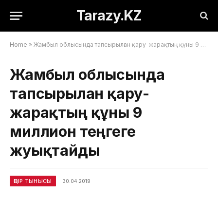
Tarazy.KZ
Home
»
Жамбыл облысында тапсырылған қару-жарақтың құны 9 миллион теңгеге жуықтайды
Жамбыл облысында
тапсырылған қару-
жарақтың құны 9
миллион теңгеге
жуықтайды
ӨҢІР ТЫНЫСЫ
30.04.2019