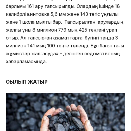
барлығы 161 қару тапсырылды. Олардың ішінде 18
калибрлі винтовка 5,6 мм және 143 тегіс ұңғылы
және 1 шолақ мылтық бар. Тапсырылған қарулардың
жалпы құны 8 миллион 779 мың 425 теңгені құрап
отыр. Ал тапсырған азаматтарға бүгінгі таңда 3
миллион 141 мың 100 теңге төленді. Бұл бағыттағы
жұмыстар жалғасуда»,- делінген ведомствоның
хабарламасында.
ОҚЫЛЫП ЖАТЫР