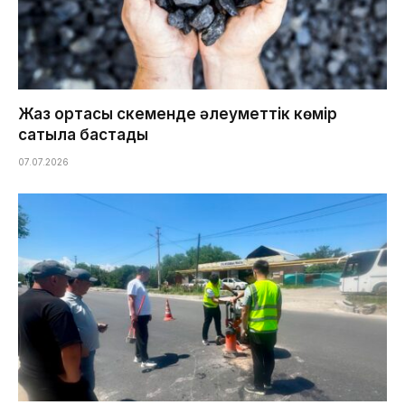
Жаз ортасы Өскеменде әлеуметтік көмір
сатыла бастады
07.07.2026