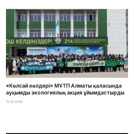
«Көлсай көлдері» МҰТП Алматы қаласында
ауқымды экологиялық акция ұйымдастырды
19.05.2026