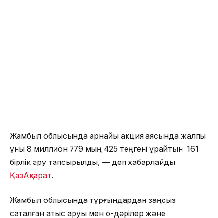
Жамбыл облысында арнайы акция аясында жалпы
құны 8 миллион 779 мың 425 теңгені құрайтын 161
бірлік қару тапсырылды, — деп хабарлайды
ҚазАқпарат
.
Жамбыл облысында тұрғындардан заңсыз
сақталған атыс қаруы мен оқ-дәрілер және