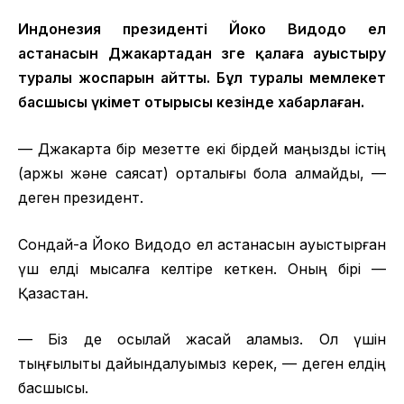
Индонезия президенті Йоко Видодо ел
астанасын Джакартадан өзге қалаға ауыстыру
туралы жоспарын айтты. Бұл туралы мемлекет
басшысы үкімет отырысы кезінде хабарлаған.
— Джакарта бір мезетте екі бірдей маңызды істің
(қаржы және саясат) орталығы бола алмайды, —
деген президент.
Сондай-ақ Йоко Видодо ел астанасын ауыстырған
үш елді мысалға келтіре кеткен. Оның бірі —
Қазақстан.
— Біз де осылай жасай аламыз. Ол үшін
тыңғылықты дайындалуымыз керек, — деген елдің
басшысы.