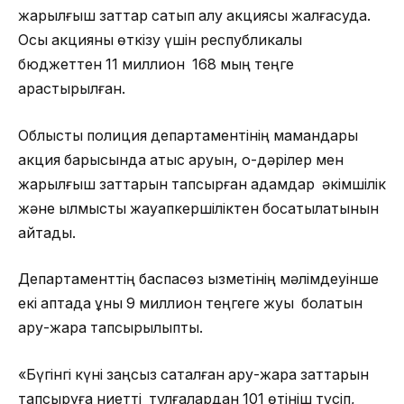
жарылғыш заттар сатып алу акциясы жалғасуда.
Осы акцияны өткізу үшін республикалық
бюджеттен 11 миллион 168 мың теңге
қарастырылған.
Облыстық полиция департаментінің мамандары
акция барысында атыс қаруын, оқ-дәрілер мен
жарылғыш заттарын тапсырған адамдар әкімшілік
және қылмыстық жауапкершіліктен босатылатынын
айтады.
Департаменттің баспасөз қызметінің мәлімдеуінше
екі аптада құны 9 миллион теңгеге жуық болатын
қару-жарақ тапсырылыпты.
«Бүгінгі күні заңсыз сақталған қару-жарақ заттарын
тапсыруға ниетті тұлғалардан 101 өтініш түсіп,