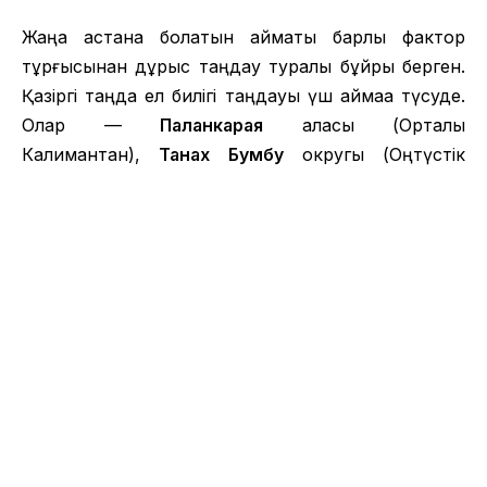
Жаңа астана болатын аймақты барлық фактор
тұрғысынан дұрыс таңдау туралы бұйрық берген.
Қазіргі таңда ел билігі таңдауы үш аймаққа түсуде.
Олар —
Паланкарая
қаласы (Орталық
Калимантан),
Танах Бумбу
округы (Оңтүстік
Калимантан) және
Пенаджам
провинциясы
(Шығыс Калимантан).
Елдегі ұлттық даму
министрі
Бамбанг Броджонегоро
хабарлағандай,
астананы ауыстыру уақыты 10 жылға созылуы
мүмкін. Ал ауыстырудың бір себебі — Джакарта
қаласы орналасқан Ява аралында халықтың саны тым
артып кеткен.
Джакарта қаласының қазіргі инфрақұрылымында да