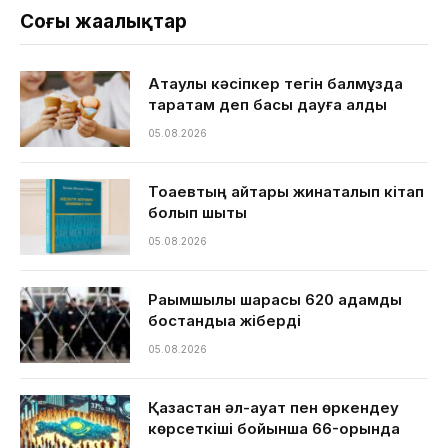
Соңғы жаңалықтар
Ақтаулық кәсіпкер тегін балмұздақ
таратам деп басы дауға қалды
05.08.2026
Тоқаевтың айтқары жинақталып кітап
болып шықты
05.08.2026
Рақымшылық шарасы 620 адамды
бостандыққа жіберді
05.08.2026
Қазақстан әл-ауқат пен өркендеу
көрсеткіші бойынша 66-орында