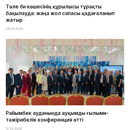
Төле би көшесінің құрылысы тұрақты
бақылауда: жаңа жол сапасы қадағаланып
жатыр
29.06.2026
Райымбек ауданында ауқымды ғылыми-
тәжірибелік конференция өтті
13.06.2026