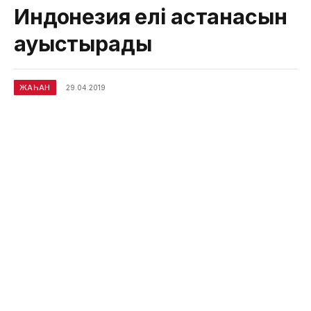
Индонезия елі астанасын
ауыстырады
ЖАҺАН
29.04.2019