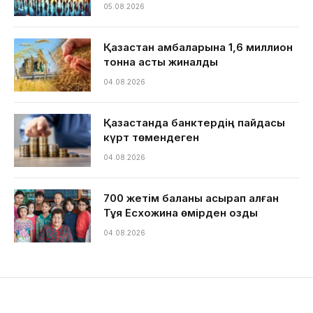
05.08.2026
Қазақстан қамбаларына 1,6 миллион
тонна астық жиналды
04.08.2026
Қазақстанда банктердің пайдасы
күрт төмендеген
04.08.2026
700 жетім баланы асырап алған
Тұяқ Есхожина өмірден озды
04.08.2026