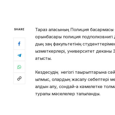
Тараз қаласының Полиция басқармасы
SHARE
орынбасары полиция подполковнигі
дың заң факультетінің студенттерімен
қызметкерлері, университет деканы 
қатысты.
Кездесудің негізгі тақырыптарына с
қылмыс, олардың жасалу себептері ме
алдын алу, сондай-ақ кәмелетке тол
туралы мәселелер талқыланды.