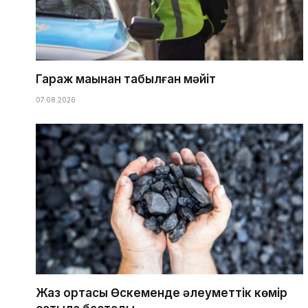
Гараж маңынан табылған мәйіт
07.08.2026
Жаз ортасы Өскеменде әлеуметтік көмір