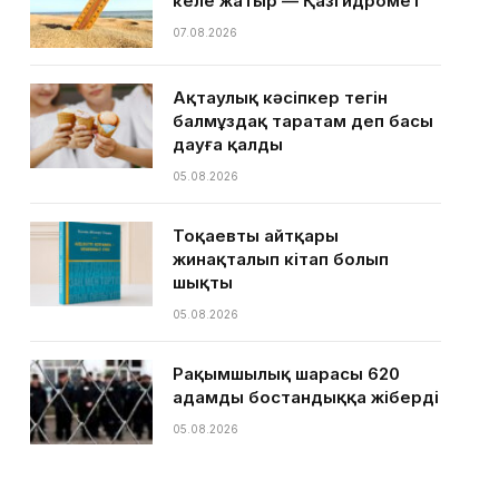
келе жатыр — Қазгидромет
07.08.2026
Ақтаулық кәсіпкер тегін
балмұздақ таратам деп басы
дауға қалды
05.08.2026
Тоқаевтың айтқары
жинақталып кітап болып
шықты
05.08.2026
Рақымшылық шарасы 620
адамды бостандыққа жіберді
05.08.2026