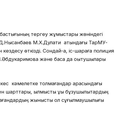
 бастығының тергеу жұмыстары жөніндегі
 Д.Нысанбаев М.Х.Дулати атындағы ТарМУ-
 кездесу өткізді. Сондай-ақ, іс-шараға полиция
З.Әбдукаримова және басқа да оқытушылары
әйкес кәмелетке толмағандар арасындағы
н шарттары, қылмыстық құқық бұзушылықтардың
мағандардың жыныстық қол сұғылмаушылығы