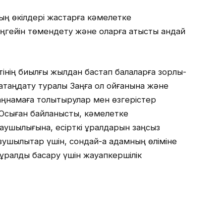
ының өкілдері жастарға кәмелетке
гейін төмендету және оларға қатысты қандай
інің биылғы жылдан бастап балаларға зорлық-
атаңдату туралы Заңға қол қойғанына және
заңнамаға толықтырулар мен өзгерістер
. Осыған байланысты, кәмелетке
аушылығына, есірткі құралдарын заңсыз
ұзушылықтар үшін, сондай-ақ адамның өліміне
құралды басқару үшін жауапкершілік