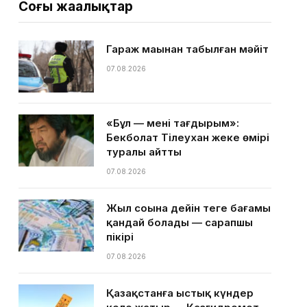
Соңғы жаңалықтар
Гараж маңынан табылған мәйіт
07.08.2026
«Бұл — менің тағдырым»:
Бекболат Тілеухан жеке өмірі
туралы айтты
07.08.2026
Жыл соңына дейін теңге бағамы
қандай болады — сарапшы
пікірі
07.08.2026
Қазақстанға ыстық күндер