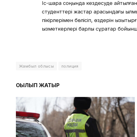
Іс-шара соңында кездесуде айтылға
студенттері жастар арасындағы қылмы
пікірлерімен бөлісіп, өздерін қызықт
қызметкерлері барлық сұрақтар бойынш
Жамбыл облысы
полиция
ОҚЫЛЫП ЖАТЫР