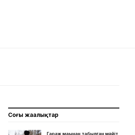
Соңғы жаңалықтар
Гараж маңынан табылған мәйіт