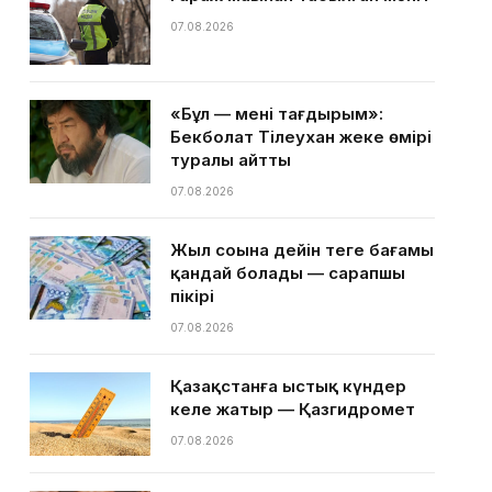
07.08.2026
«Бұл — менің тағдырым»:
Бекболат Тілеухан жеке өмірі
туралы айтты
07.08.2026
Жыл соңына дейін теңге бағамы
қандай болады — сарапшы
пікірі
07.08.2026
Қазақстанға ыстық күндер
келе жатыр — Қазгидромет
07.08.2026