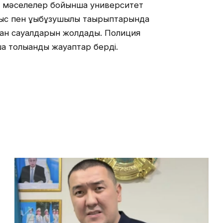
н мәселелер бойынша университет
с пен құқықбұзушылық тақырыптарында
ырған сауалдарын жолдады. Полиция
а толыққанды жауаптар берді.