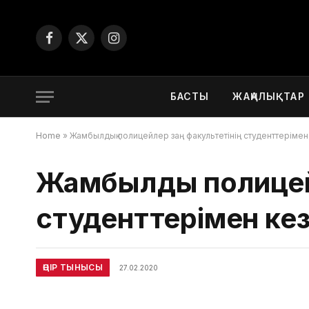
Facebook
X
Instagram
(Twitter)
БАСТЫ
ЖАҢАЛЫҚТАР
Home
»
Жамбылдық полицейлер заң факультетінің студенттерімен
Жамбылдық полицей
студенттерімен кез
ӨҢІР ТЫНЫСЫ
27.02.2020