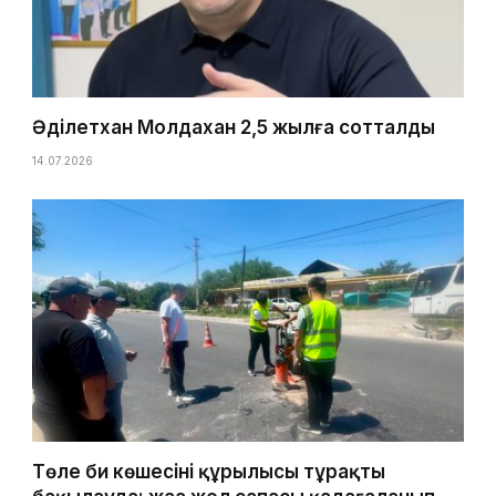
Әділетхан Молдахан 2,5 жылға сотталды
14.07.2026
Төле би көшесінің құрылысы тұрақты