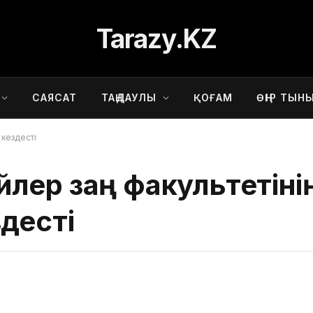
Tarazy.KZ
САЯСАТ
ТАҢДАУЛЫ
ҚОҒАМ
ӨҢІР ТЫН
 кездесті
лер заң факультетіні
десті