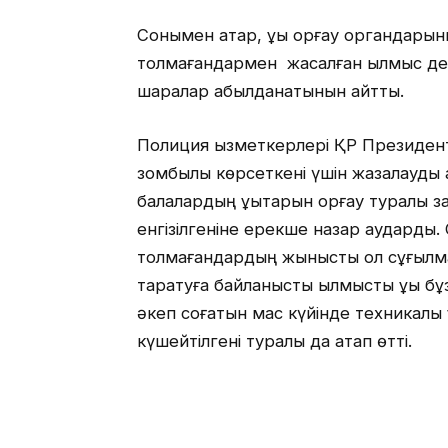
Сонымен қатар, құқық қорғау органдар
толмағандармен жасалған қылмыс дең
шаралар қабылданатынын айтты.
Полиция қызметкерлері ҚР Президент
зомбылық көрсеткені үшін жазалауды қ
балалардың құқықтарын қорғау туралы 
енгізілгеніне ерекше назар аударды
толмағандардың жыныстық қол сұғылм
таратуға байланысты қылмыстық құқық б
әкеп соғатын мас күйінде техникалық 
күшейтілгені туралы да атап өтті.