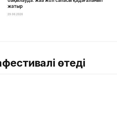
бақылауда: жаңа жол сапасы қадағаланып
жатыр
29.06.2026
фестивалі өтеді