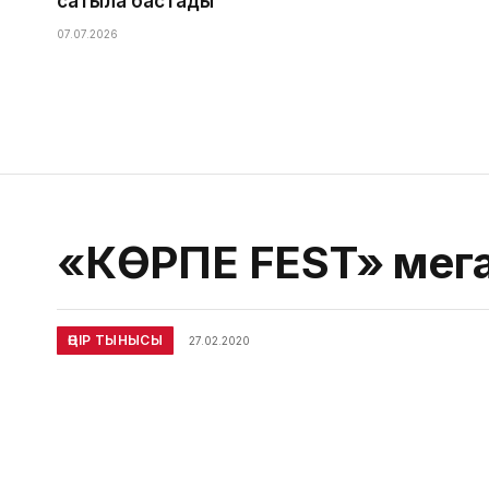
сатыла бастады
07.07.2026
«КӨРПЕ FEST» мега
ӨҢІР ТЫНЫСЫ
27.02.2020