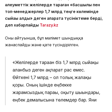
әлеуметтік желілерде тараған «басшылық пен
топ-менеджерлер 1,7 млрд теңге көлемінде
сыйақы алды» деген ақпаратқа түсініктеме берді,
деп хабарлайды
Tarazy.kz
Оның айтуынша, бұл мәлімет шындыққа
жанаспайды және қате түсіндірілген.
«Желілерде тараған біз 1,7 млрд сыйақы
алғанбыз деген ақпарат рас емес.
Өйткені 1,7 млрд – ол толық жалақы
қоры. Оның ішінде еңбекке
жарамсыздық парағы, оқыту шығындары,
еңбек демалысына төлемдер бар. Яғни
бұл сома — сыйақы емес», – деді