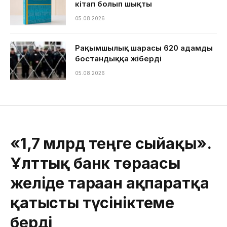
кітап болып шықты
05.08.2026
Рақымшылық шарасы 620 адамды
бостандыққа жіберді
05.08.2026
«1,7 млрд теңге сыйақы».
Ұлттық банк төрағасы
желіде тараған ақпаратқа
қатысты түсініктеме
берді