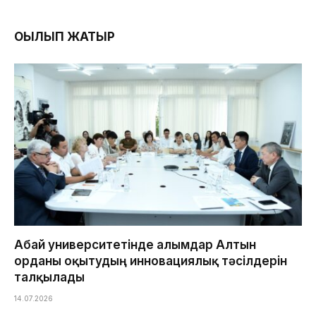
ОҚЫЛЫП ЖАТЫР
Абай университетінде ғалымдар Алтын
орданы оқытудың инновациялық тәсілдерін
талқылады
14.07.2026