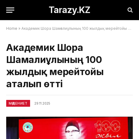
Tarazy.KZ
Home
»
Академик Шора Шамғалиұлының 100 жылдық мерейтойы аталып өтті
Академик Шора
Шамғалиұлының 100
жылдық мерейтойы
аталып өтті
МӘДЕНИЕТ
29.11.2025