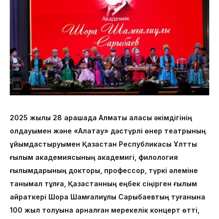
2025 жылы 28 қарашада Алматы қаласы әкімдігінің
қолдауымен және «Алатау» дәстүрлі өнер театрының
ұйымдастыруымен Қазақстан Республикасы Ұлттық
ғылым академиясының академигі, филология
ғылымдарының докторы, профессор, түркі әлеміне
танымал тұлға, Қазақстанның еңбек сіңірген ғылым
қайраткері Шора Шамғалиұлы Сарыбаевтың туғанына
100 жыл толуына арналған мерекелік концерт өтті,