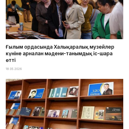
Ғылым ордасында Халықаралық музейлер
күніне арналған мәдени-танымдық іс-шара
өтті
18.05.2026