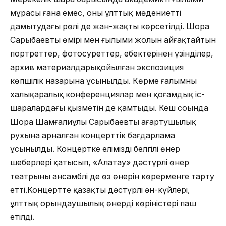
мұрасы ғана емес, оның ұлттық мәдениетті
дамытудағы рөлі де жан-жақты көрсетілді.
Ш
ора
Сарыбаевтың өмірі мен ғылыми жолын айғақтайтын
портреттер, фотосуреттер, еңбектерінен үзінділер,
архив материалдары
қойылған экспозиция
көпшілік назарына ұсынылды. Көрме ғалымның
халықаралық конференциялар мен қоғамдық іс-
шаралардағы қызметін де қамтыды.
Кеш соңында
Шора Шамғалиұлы Сарыбаевтың ағартушылық
рухына арналған концерттік бағдарлама
ұсыныл
ды.
Концертке еліміздің белгілі өнер
шеберлері қатысып, «Алатау» дәстүрлі өнер
театрының ансамблі де өз өнерін
көрерменге
тарту
етті.
Концертте қазақтың дәстүрлі ән-күйлері,
ұлттық орындаушылық өнердің көріністері паш
етілді.