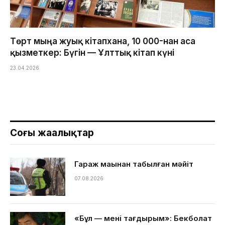
Төрт мыңға жуық кітапхана, 10 000-нан аса
қызметкер: Бүгін — Ұлттық кітап күні
23.04.2026
Соңғы жаңалықтар
Гараж маңынан табылған мәйіт
07.08.2026
«Бұл — менің тағдырым»: Бекболат