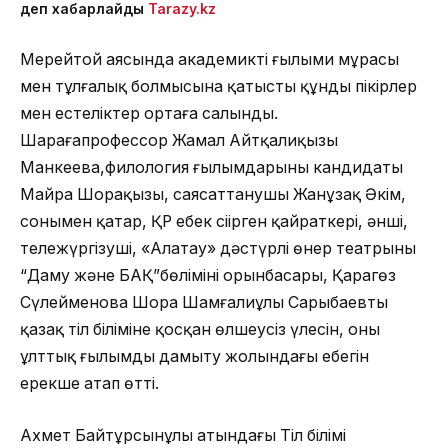
деп хабарлайды
Tarazy.kz
М
ерейтой аясында академиктің ғылыми мұрасы
мен тұлғалық болмысына қатысты құнды пікірлер
мен естеліктер ортаға салынды.
Шараға
профессор Жамал Айтқалиқызы
Манкеева,
филология ғылымдарының кандидаты
Майра Шорақызы, саясаттанушы Жанұзақ Әкім
,
сонымен қатар
, ҚР
еңбек сіңірген қайраткері, әнші,
тележүргізуші, «
Алатау» дәстүрлі өнер театрының
“Даму және БАҚ”бөлімінің орынбасары
,
Қарагөз
Сүлеймено
ва
Шора Шамғалиұлы Сарыбаевтың
қазақ тіл біліміне қосқан өлшеусіз үлесін, оның
ұлттық ғылымды дамыту жолындағы еңбегін
ерекше атап өтті.
Ахмет Байтұрсынұлы атындағы Тіл білімі