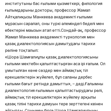
институтының бас ғылыми қызметкері, филология
ғылымдарының докторы, профессор
Жамал
Айтқалиқызы Манкеева
академиктің ғылыми
мұрасын саралап, оның түркі әлеміндегі беделі мен
еңбектерінің маңызын атап өтті.
Сондай-ақ, профессор
Жамал Манкеева академиктің түркология мен
қазақ диалектологиясын дамытудағы тарихи
рөліне тоқталып:
«Шора Шамғалиұлы қазақ диалектологиясының
ғылыми мектебін қалыптастырған аса ірі ғалым. Ол
ұмытылған көне сөздер мен аймақтық тіл
ерекшеліктерін жүйелеп, бұл саланы дербес
ғылыми бағыт ретінде дамытты», – деді.
Ғалымның
диалектология ғылымын қалыптастырудағы рөлі,
аймақтық тіл ерекшеліктерін жүйелеу арқылы
қазақ тілінің тарихи дамуын терең зерттегені кеңінен
айтылды. Сонымен бірге Шора Шамғалиұлының