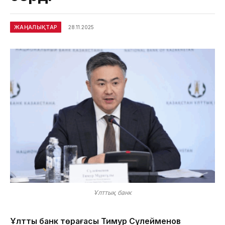
ЖАҢАЛЫҚТАР
28.11.2025
Ұлттық банк
Ұлттық банк төрағасы Тимур Сүлейменов