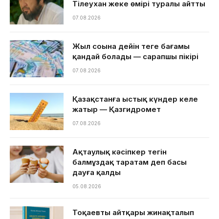
Тілеухан жеке өмірі туралы айтты
07.08.2026
Жыл соңына дейін теңге бағамы
қандай болады — сарапшы пікірі
07.08.2026
Қазақстанға ыстық күндер келе
жатыр — Қазгидромет
07.08.2026
Ақтаулық кәсіпкер тегін
балмұздақ таратам деп басы
дауға қалды
05.08.2026
Тоқаевтың айтқары жинақталып