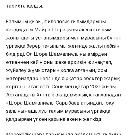
тарихта қалды.
Ғалымның қызы, филология ғылымдарының
кандидаты
Майра Шорақызы
әкесінің ғылым
жолындағы ұстанымдары мен мұрасының бүгінгі
ұрпаққа берер тағылымы жөнінде жылы лебізін
білдірді. Ол Шора Шамғалиұлының өмірден
өткеннен кейін оның жеке архивін жинақтап,
жүйелеу жұмыстарын қолға алғанын, осы
материалдар негізінде бірқатар еңбектер жарық
көргенін атап өтті. Сонымен қатар 2021 жылы
Астанадағы Ұлттық академиялық кітапханадан
«Шора Шамғалиұлы Сарыбаев атындағы оқу
залының» ашылуы
ғалым
мұрасының ұрпаққа
қалдырған үлкен қазына екенін жеткізді.
Мерекелік шара барысында академиктің ғылыми