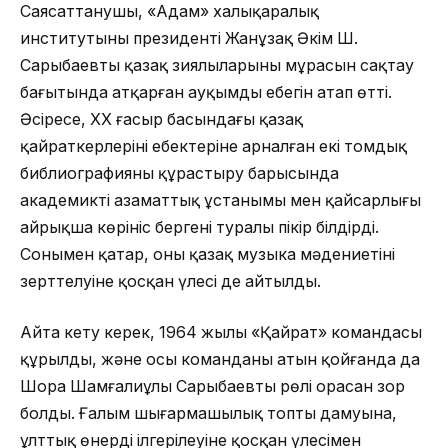
Саясаттанушы, «Адам» халықаралық
институтының президенті
Жанұзақ Әкім
Ш.
Сарыбаевтың қазақ зиялыларының мұрасын сақтау
бағытында атқарған ауқымды еңбегін атап өтті.
Әсіресе, ХХ ғасыр басындағы қазақ
қайраткерлерінің еңбектеріне арналған екі томдық
библиографияны құрастыру барысында
академиктің азаматтық ұстанымы мен қайсарлығы
айрықша көрініс бергені туралы пікір білдірді.
Сонымен қатар
,
оның қазақ музыка мәдениетінің
зерттелуіне қосқан үлесі
де айтылды.
Айта кету керек, 1964 жылы
«Қайрат» командасы
құрылды
,
және осы команданың атын қойғанда да
Шора Шамғалиұлы Сарыбаевтың рөлі орасан зор
болды. Ғалым шығармашылық топтың дамуына,
ұлттық
өнердің ілгерілеуіне қосқан үлесімен