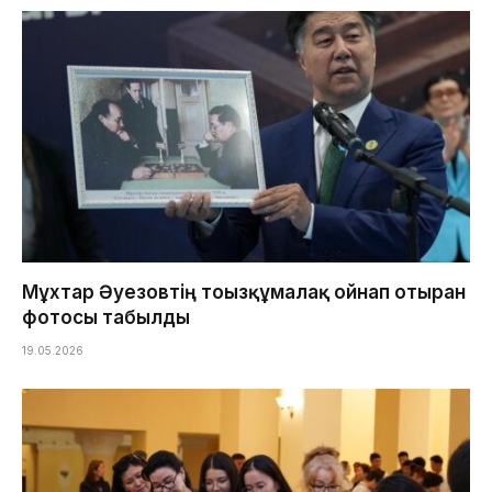
Мұхтар Әуезовтің тоғызқұмалақ ойнап отырған
фотосы табылды
19.05.2026