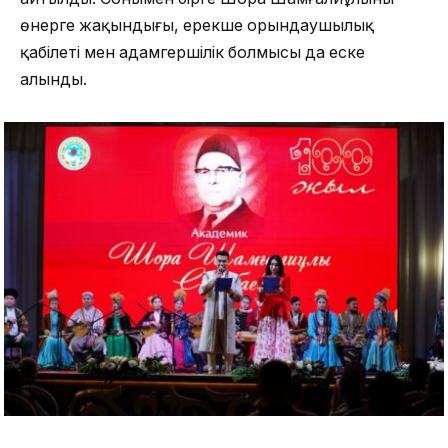
өнерге жақындығы, ерекше орындаушылық
қабілеті мен адамгершілік болмысы да еске
алынды.