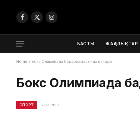
Facebook
X
Instagram
(Twitter)
БАСТЫ
ЖАҢАЛЫҚТАР
Home
»
Бокс Олимпиада бағдарламасында қалады
Бокс Олимпиада ба
СПОРТ
23.05.2019