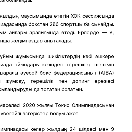
ысы болмайды.
 жылдың маусымында өтетін ХОК сессиясында
пиадасында бокстан 286 спортшы бақ сынайды.
сым айлары аралығында өтеді. Ерлерде — 8,
нша жеңімпаздар анықталады.
ұйым жұмысында шикіліктердің көбі әшкере
иада ойындары кезіндегі төрешілер шешімін
ықаралық әуесқой бокс федерациясының (AIBA)
ржы жұмсау, төрешілік пен допинг ережесі
ыландыруды да тоқтатқан болатын.
у мәселесі 2020 жылғы Токио Олимпиадасынан
түбегейлі өзгерістер болуы қажет.
лимпиадасы келер жылдың 24 шілдесі мен 9