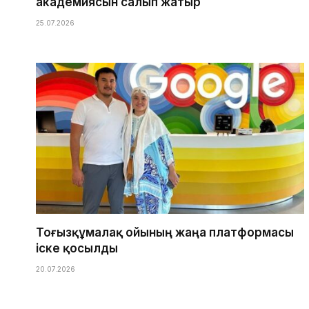
академиясын салып жатыр
25.07.2026
Тоғызқұмалақ ойының жаңа платформасы
іске қосылды
20.07.2026