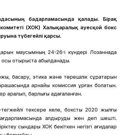
дасының бағдарламасында қалады. Бірақ
комитеті (ХОК) Халықаралық әуесқой бокс
уына түбегейлі қарсы.
дарын маусымның 24-26-і күндері Лозаннада
м осы отырыста қабылданады.
жы, басқару, этика және төрешілік сұрақтарын
арашасында арнайы комиссия құрған болатын.
 қаралып, барлығы қадағаланған.
тегжейлі тексере келе, боксты 2020 жылғы
ағдарламасында қалдыруды жөн деп шешті.
ріктеу сындары ХОК бекіткен негізгі қағидалар