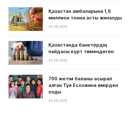
Қазақстан қамбаларына 1,6
миллион тонна астық жиналды
04.08.2026
Қазақстанда банктердің
пайдасы күрт төмендеген
04.08.2026
700 жетім баланы асырап
алған Тұяқ Есхожина өмірден
озды
04.08.2026