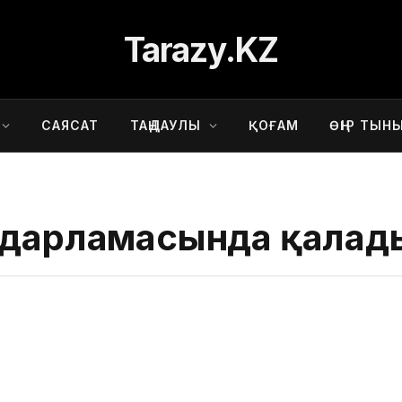
Tarazy.KZ
САЯСАТ
ТАҢДАУЛЫ
ҚОҒАМ
ӨҢІР ТЫН
ғдарламасында қалад