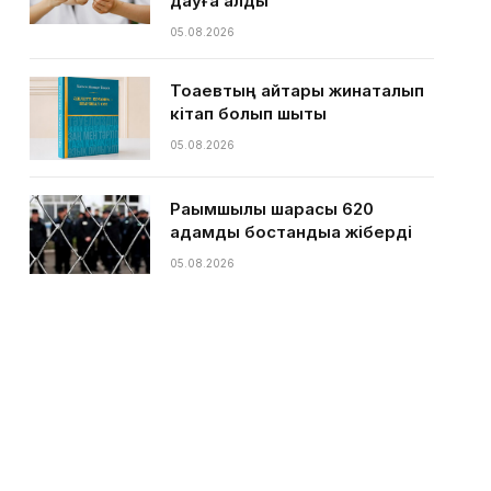
дауға қалды
05.08.2026
Тоқаевтың айтқары жинақталып
кітап болып шықты
05.08.2026
Рақымшылық шарасы 620
адамды бостандыққа жіберді
05.08.2026
Қазақстан әл-ауқат пен
өркендеу көрсеткіші бойынша
66-орында
05.08.2026
Қазақстан қамбаларына 1,6
миллион тонна астық жиналды