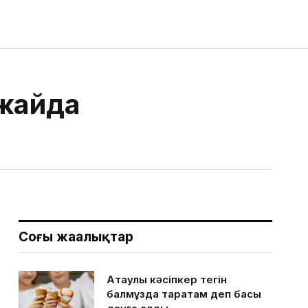
ежайда
Соңғы жаңалықтар
Ақтаулық кәсіпкер тегін
балмұздақ таратам деп басы