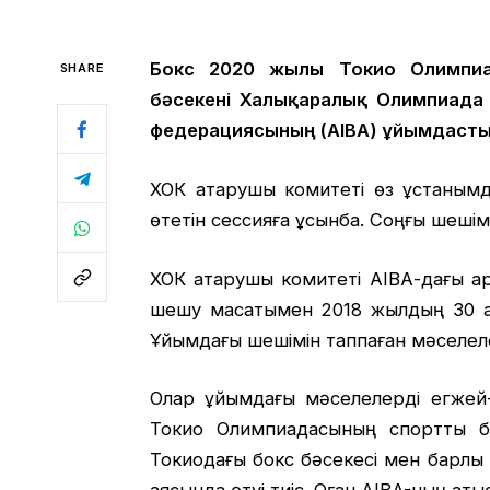
Бокс 2020 жылғы Токио Олимпиа
SHARE
бәсекені Халықаралық Олимпиада 
федерациясының (AIBA) ұйымдастыр
ХОК атқарушы комитеті өз ұстаным
өтетін сессияға ұсынбақ. Соңғы шеші
ХОК атқарушы комитеті АІВА-дағы қар
шешу мақсатымен 2018 жылдың 30 қ
Ұйымдағы шешімін таппаған мәселелер
Олар ұйымдағы мәселелерді егжей-
Токио Олимпиадасының спорттық б
Токиодағы бокс бәсекесі мен барлық і