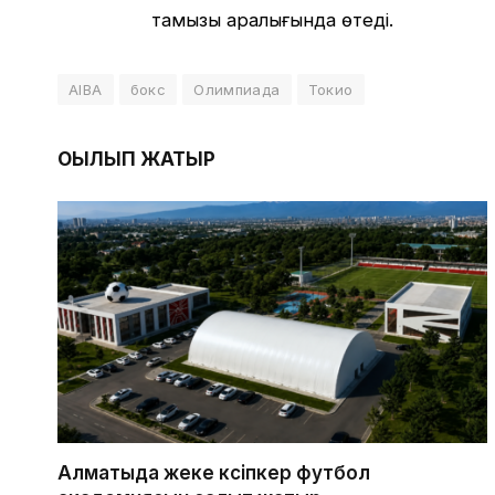
тамызы аралығында өтеді.
AIBA
бокс
Олимпиада
Токио
ОҚЫЛЫП ЖАТЫР
Алматыда жеке кәсіпкер футбол