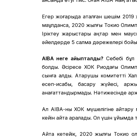
аясында өтуі тиіс. Оған AIBA-ның қат
Егер жоғарыда аталған шешім 2019
мақұлданса, 2020 жылғы Токио Олим
Іріктеу жарыстары қаңтар мен мау
әйелдерде 5 салмақ дәрежелері бойы
AIBA неге айыпталды?
Себебі бұл 
болды. Әсіресе ХОК Риодағы Олимп
сынға алды. Атқарушы комитетті Хал
есеп-қисабы, басқару жүйесі, қа
қанағаттандырмады. Нәтижесінде қарж
Ал АІВА-ны ХОК мүшелігіне қайтар
кейін қайта қаралады. Ол үшін ұйымда 
Айта кетейік, 2020 жылғы Токио о