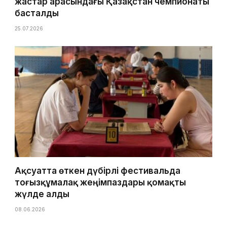
жастар арасындағы Қазақстан чемпионаты
басталды
25.07.2026
Ақсуатта өткен дүбірлі фестивальда
тоғызқұмалақ жеңімпаздары қомақты
жүлде алды
08.06.2026