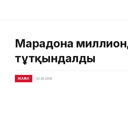
Марадона миллионд
тұтқындалды
ЖАҺАН
23.05.2019