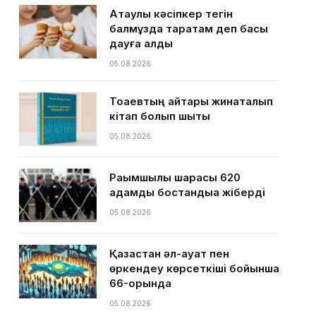
Ақтаулық кәсіпкер тегін
балмұздақ таратам деп басы
дауға қалды
05.08.2026
Тоқаевтың айтқары жинақталып
кітап болып шықты
05.08.2026
Рақымшылық шарасы 620
адамды бостандыққа жіберді
05.08.2026
Қазақстан әл-ауқат пен
өркендеу көрсеткіші бойынша
66-орында
05.08.2026