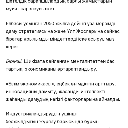
шетелдік сарапшылардың барлық жұмыстарын
мұқият саралауы қажет.
Елбасы ұсынған 2050 жылға дейінгі ұзақ мерзімді
даму стратегиясына және Ұлт Жоспарына сәйкес
бірқатар құрылымдық міндеттерді іске асыруымыз
керек.
Бірінші.
Шикізатқа байланған менталитеттен бас
тартып, экономиканы әртараптандыру.
«Білім экономикасы», еңбек өнімділігін арттыру,
инновацияны дамыту, жасанды интеллекті
жаһандық дамудың негізгі факторларына айналды.
Индустрияландырудың үшінші
бесжылдығын жүргізу барысында бұрын