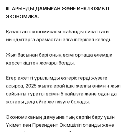
III. ҚАРҚЫНДЫ ДАМЫҒАН ЖӘНЕ ИНКЛЮЗИВТІ
ЭКОНОМИКА.
Қазақстан экономикасы жаһандық сипаттағы
қиындықтарға қарамастан алға ілгерілеп келеді.
Жыл басынан бері оның өсімі орташа әлемдік
көрсеткіштен жоғары болды.
Егер қажетті құрылымдық өзгерістерді жүзеге
асырсақ, 2025 жылға қарай ішкі жалпы өнімнің жыл
сайынғы тұрақты өсімін 5 пайызға және одан да
жоғары деңгейге жеткізуге болады.
Экономиканың дамуына тың серпін беру үшін
Үкімет пен Президент Әкімшілігі отандық және