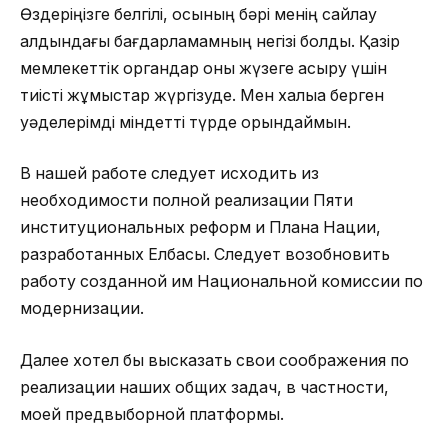
Өздеріңізге белгілі, осының бәрі менің сайлау
алдындағы бағдарламамның негізі болды. Қазір
мемлекеттік органдар оны жүзеге асыру үшін
тиісті жұмыстар жүргізуде. Мен халыққа берген
уәделерімді міндетті түрде орындаймын.
В нашей работе следует исходить из
необходимости полной реализации Пяти
институциональных реформ и Плана Нации,
разработанных Елбасы. Следует возобновить
работу созданной им Национальной комиссии по
модернизации.
Далее хотел бы высказать свои соображения по
реализации наших общих задач, в частности,
моей предвыборной платформы.