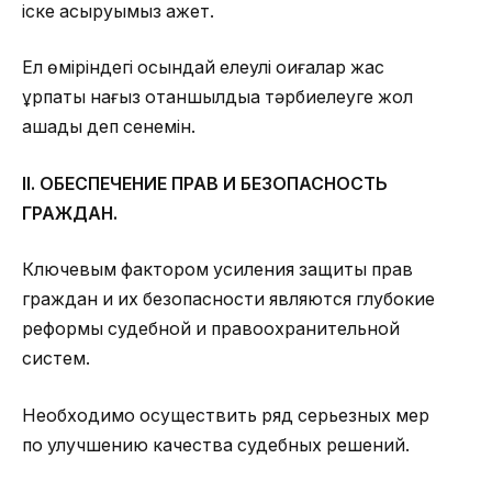
іске асыруымыз қажет.
Ел өміріндегі осындай елеулі оқиғалар жас
ұрпақты нағыз отаншылдыққа тәрбиелеуге жол
ашады деп сенемін.
II. ОБЕСПЕЧЕНИЕ ПРАВ И БЕЗОПАСНОСТЬ
ГРАЖДАН.
Ключевым фактором усиления защиты прав
граждан и их безопасности являются глубокие
реформы судебной и правоохранительной
систем.
Необходимо осуществить ряд серьезных мер
по улучшению качества судебных решений.