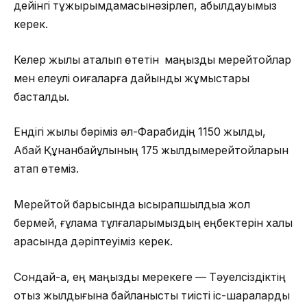
дейінгі тұжырымдамасынәзірлеп, қабылдауымыз
керек.
Келер жылы аталып өтетін маңызды мерейтойлар
мен елеулі оқиғаларға дайындық жұмыстары
басталды.
Ендігі жылы бәріміз әл-Фарабидің 1150 жылдық,
Абай Құнанбайұлының 175 жылдықмерейтойларын
атап өтеміз.
Мерейтой барысында ысырапшылдыққа жол
бермей, ғұлама тұлғаларымыздың еңбектерін халық
арасында дәріптеуіміз керек.
Сондай-ақ, ең маңызды мерекеге — Тәуелсіздіктің
отыз жылдығына байланысты тиісті іс-шараларды