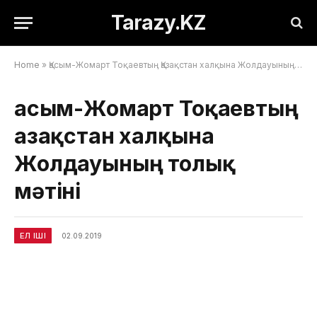
Tarazy.KZ
Home
»
Қасым-Жомарт Тоқаевтың Қазақстан халқына Жолдауының толық мәтіні
Қасым-Жомарт Тоқаевтың
Қазақстан халқына
Жолдауының толық
мәтіні
ЕЛ ІШІ
02.09.2019