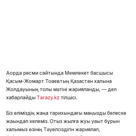
Ақорда ресми сайтында Мемлекет басшысы
Қасым-Жомарт Тоқаевтың Қазақстан халқына
Жолдауының толық мәтіні жарияланды, — деп
хабарлайды
Тarazy.kz
тілшісі.
Біз еліміздің жаңа тарихындағы маңызды белеске
жақындап келеміз. Отыз жылға жуық уақыт бұрын
халқымыз өзінің Тәуелсіздігін жариялап,