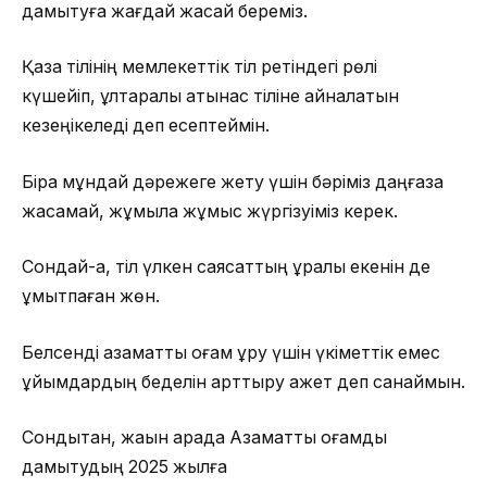
дамытуға жағдай жасай береміз.
Қазақ тілінің мемлекеттік тіл ретіндегі рөлі
күшейіп, ұлтаралық қатынас тіліне айналатын
кезеңікеледі деп есептеймін.
Бірақ мұндай дәрежеге жету үшін бәріміз даңғаза
жасамай, жұмыла жұмыс жүргізуіміз керек.
Сондай-ақ, тіл үлкен саясаттың құралы екенін де
ұмытпаған жөн.
Белсенді азаматтық қоғам құру үшін үкіметтік емес
ұйымдардың беделін арттыру қажет деп санаймын.
Сондықтан, жақын арада Азаматтық қоғамды
дамытудың 2025 жылға