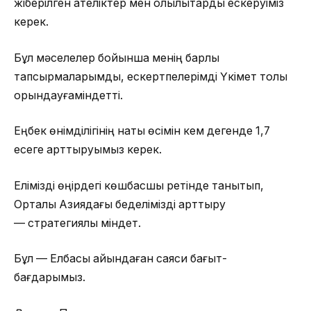
жіберілген қателіктер мен олқылықтарды ескеруіміз
керек.
Бұл мәселелер бойынша менің барлық
тапсырмаларымды, ескертпелерімді Үкімет толық
орындауғаміндетті.
Еңбек өнімділігінің нақты өсімін кем дегенде 1,7
есеге арттыруымыз керек.
Елімізді өңірдегі көшбасшы ретінде танытып,
Орталық Азиядағы беделімізді арттыру
— стратегиялық міндет.
Бұл — Елбасы айқындаған саяси бағыт-
бағдарымыз.