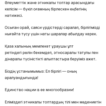
Әлеуметтік және этникалық топтар арасындағы
келісім — бүкіл қоғамның бірлескен еңбегінің
нәтижесі.
Осыған орай, саяси үрдістерді саралап, бірлігімізді
нығайта түсу үшін нақты шаралар қабылдау керек.
Қазақ халқының мемлекет құраушы ұлт
ретіндегі рөлін бекемдеп, этносаралық татулық пен
дінаралық түсіністікті қалыптастыра беруіміз қажет.
Біздің ұстанымымыз: Ел бірлігі — оның
әралуандығында!
Единство нации в ее многообразии!
Еліміздегі этникалық топтардың тілі мен мәдениетін