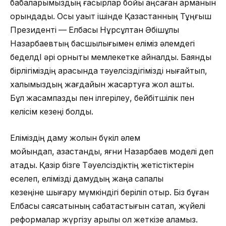
бабаларымыздың ғасырлар бойы аңсаған арманын
орындады. Осы уақыт ішінде Қазақстанның Тұңғыш
Президенті — Елбасы Нұрсұлтан Әбішұлы
Назарбаевтың басшылығымен еліміз әлемдегі
беделдІ әрі орнықты мемлекетке айналды. Баянды
бірлігіміздің арқасында тәуелсіздігімізді нығайтып,
халқымыздың жағдайын жақсартуға жол аштық.
Бұл жасампаздық пен ілгерілеу, бейбітшілік пен
келісім кезеңі болды.
Еліміздің даму жолын бүкіл әлем
мойындап, қазақстандық, яғни Назарбаев моделі деп
атады. Қазір бізге Тәуелсіздіктің жетістіктерін
еселеп, елімізді дамудың жаңа сапалы
кезеңіне шығару мүмкіндігі беріліп отыр. Біз бұған
Елбасы саясатының сабақтастығын сақтап, жүйелі
реформалар жүргізу арқылы қол жеткізе аламыз.