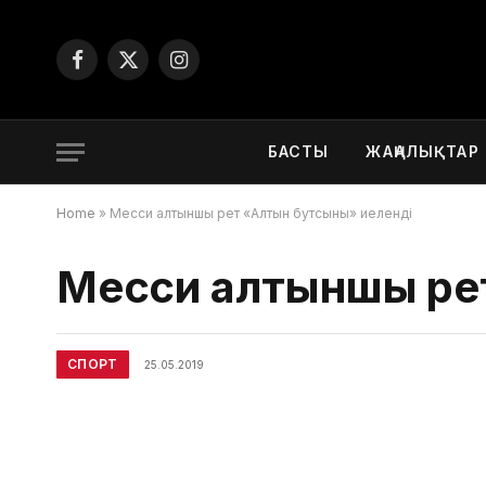
Facebook
X
Instagram
(Twitter)
БАСТЫ
ЖАҢАЛЫҚТАР
Home
»
Месси алтыншы рет «Алтын бутсыны» иеленді
Месси алтыншы ре
СПОРТ
25.05.2019