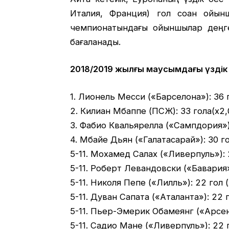
Италия, Франция) гол соққан ойын
чемпионатындағы ойыншылар деңгей
бағаланады.
2018/2019 жылғы маусымдағы үздік
1. Лионель Месси («Барселона»): 36 го
2. Килиан Мбаппе (ПСЖ): 33 гола(x2,0
3. Фабио Квальярелла («Сампдория»): 
4. Мбайе Дьян («Галатасарай»): 30 гол
5-11. Мохамед Салах («Ливерпуль»): 2
5-11. Роберт Левандовски («Бавария»)
5-11. Николя Пепе («Лилль»): 22 гол (
5-11. Дуван Сапата («Аталанта»): 22 г
5-11. Пьер-Эмерик Обамеянг («Арсенал
5-11. Садио Мане («Ливерпуль»): 22 г