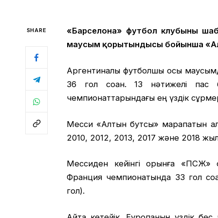
«Барселона» футбол клубының ша
SHARE
маусым қорытындысы бойынша «Ал
Аргентиналық футболшы осы маусым
36 гол соққан. 13 нәтижелі пас
чемпионаттарындағы ең үздік сұрме
Месси «Алтын бутсы» марапатын ал
2010, 2012, 2013, 2017 және 2018 жы
Мессиден кейінгі орынға «ПСЖ
Франция чемпионатында 33 гол соққ
гол).
Айта кетейік, Еуропаның үздік бес