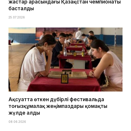
жастар арасындағы Қазақстан чемпионаты
басталды
25.07.2026
Ақсуатта өткен дүбірлі фестивальда
тоғызқұмалақ жеңімпаздары қомақты
жүлде алды
08.06.2026