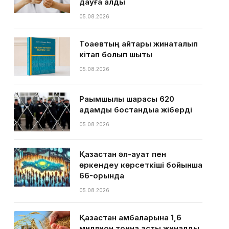
дауға қалды
05.08.2026
Тоқаевтың айтқары жинақталып
кітап болып шықты
05.08.2026
Рақымшылық шарасы 620
адамды бостандыққа жіберді
05.08.2026
Қазақстан әл-ауқат пен
өркендеу көрсеткіші бойынша
66-орында
05.08.2026
Қазақстан қамбаларына 1,6
миллион тонна астық жиналды