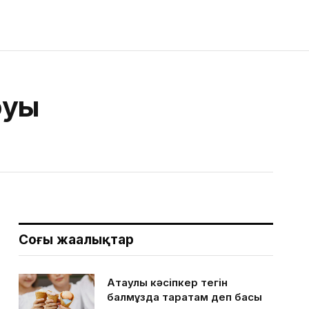
оуы
Соңғы жаңалықтар
Ақтаулық кәсіпкер тегін
балмұздақ таратам деп басы