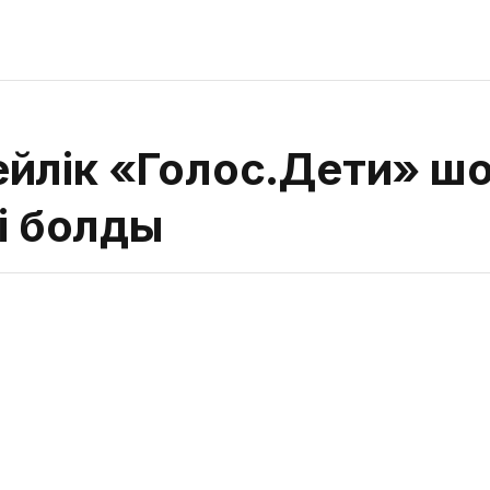
йлік «Голос.Дети» ш
рі болды