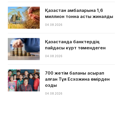
Қазақстан қамбаларына 1,6
миллион тонна астық жиналды
04.08.2026
Қазақстанда банктердің
пайдасы күрт төмендеген
04.08.2026
700 жетім баланы асырап
алған Тұяқ Есхожина өмірден
озды
04.08.2026