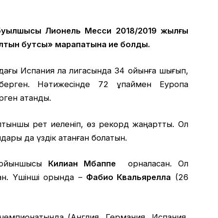
буылшысы Лионель Месси 2018/2019 жылғы
тын бутсы» марапатына ие болды.
дағы Испания ла лигасында 34 ойынға шығып,
 берген. Нәтижесінде 72 ұпаймен Еуропа
рген атанды.
тыншы рет иеленіп, өз рекорд жаңартты. Ол
лдары да үздік атанған болатын.
» ойыншысы
Килиан Мбаппе
орналасқан. Ол
ан. Үшінші орында –
Фабио Квальярелла
(26
 чемпионатында (Англия, Германия, Испания,