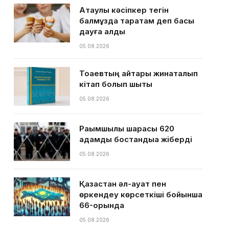
Ақтаулық кәсіпкер тегін
балмұздақ таратам деп басы
дауға қалды
05.08.2026
Тоқаевтың айтқары жинақталып
кітап болып шықты
05.08.2026
Рақымшылық шарасы 620
адамды бостандыққа жіберді
05.08.2026
Қазақстан әл-ауқат пен
өркендеу көрсеткіші бойынша
66-орында
05.08.2026