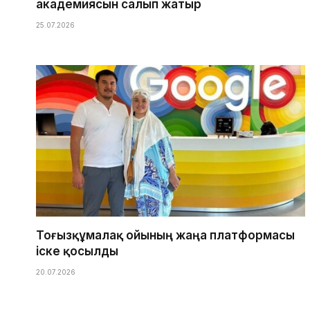
академиясын салып жатыр
25.07.2026
Тоғызқұмалақ ойының жаңа платформасы
іске қосылды
20.07.2026