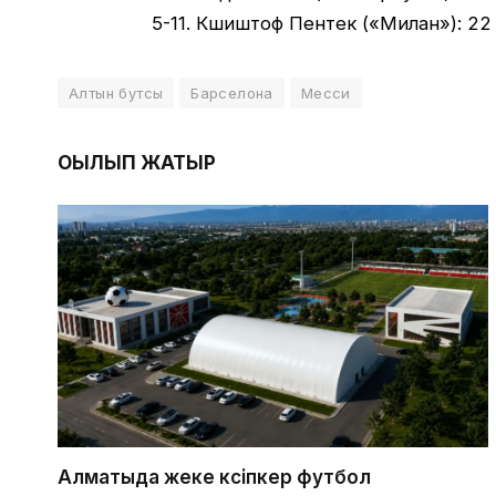
5-11. Кшиштоф Пентек («Милан»): 22 г
Алтын бутсы
Барселона
Месси
ОҚЫЛЫП ЖАТЫР
Алматыда жеке кәсіпкер футбол