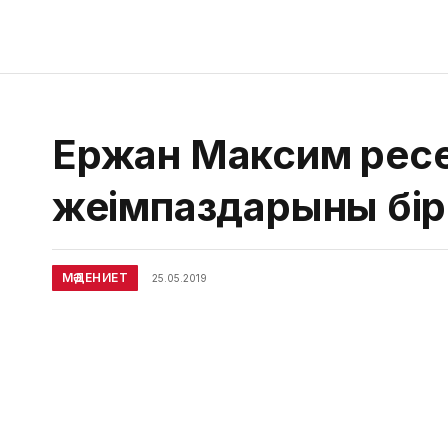
Ержан Максим ресе
жеңімпаздарының бі
МӘДЕНИЕТ
25.05.2019