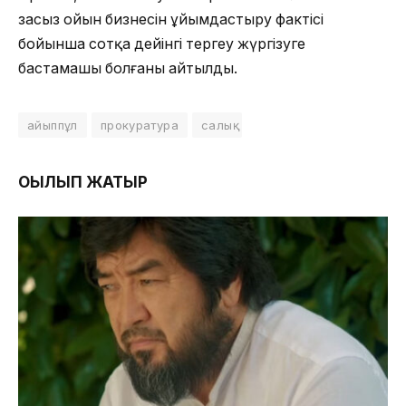
заңсыз ойын бизнесін ұйымдастыру фактісі
бойынша сотқа дейінгі тергеу жүргізуге
бастамашы болғаны айтылды.
айыппұл
прокуратура
салық
ОҚЫЛЫП ЖАТЫР