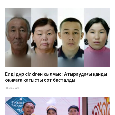
Елді дүр сілкіген қылмыс: Атыраудағы қанды
оқиғаға қатысты сот басталды
18.05.2026