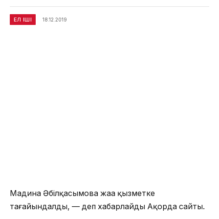
ЕЛ ІШІ
18.12.2019
Мадина Әбілқасымова жаңа қызметке
тағайындалды, — деп хабарлайды Ақорда сайты.