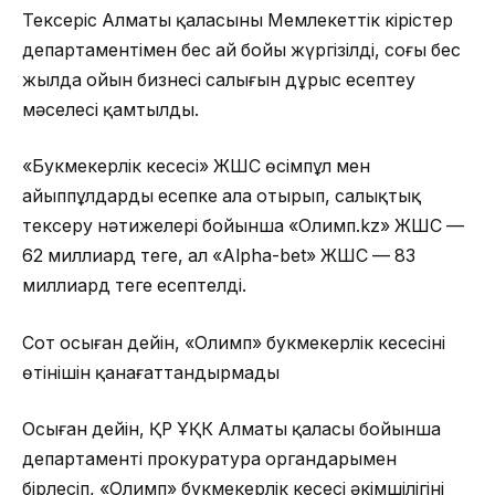
Тексеріс Алматы қаласының Мемлекеттік кірістер
департаментімен бес ай бойы жүргізілді, соңғы бес
жылда ойын бизнесі салығын дұрыс есептеу
мәселесі қамтылды.
«Букмекерлік кеңсесі» ЖШС өсімпұл мен
айыппұлдарды есепке ала отырып, салықтық
тексеру нәтижелері бойынша «Олимп.kz» ЖШС —
62 миллиард теңге, ал «Alpha-bet» ЖШС — 83
миллиард теңге есептелді.
Сот осыған дейін, «Олимп» букмекерлік кеңсесінің
өтінішін қанағаттандырмады
Осыған дейін, ҚР ҰҚК Алматы қаласы бойынша
департаменті прокуратура органдарымен
бірлесіп, «Олимп» букмекерлік кеңсесі әкімшілігінің