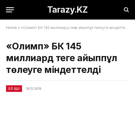
Tarazy.KZ
Home
»
«Олимп» БК 145 миллиард теңге айыппұл төлеуге міндеттелді
«Олимп» БК 145
миллиард теңге айыппұл
төлеуге міндеттелді
ЕЛ ІШІ
18.12.2019