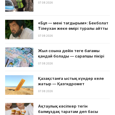
07.08.2026
«Бұл — менің тағдырым»: Бекболат
Тілеухан жеке өмірі туралы айтты
07.08.2026
Жыл соңына дейін теңге бағамы
қандай болады — сарапшы пікірі
07.08.2026
Қазақстанға ыстық күндер келе
жатыр — Қазгидромет
07.08.2026
Ақтаулық кәсіпкер тегін
балмұздақ таратам деп басы