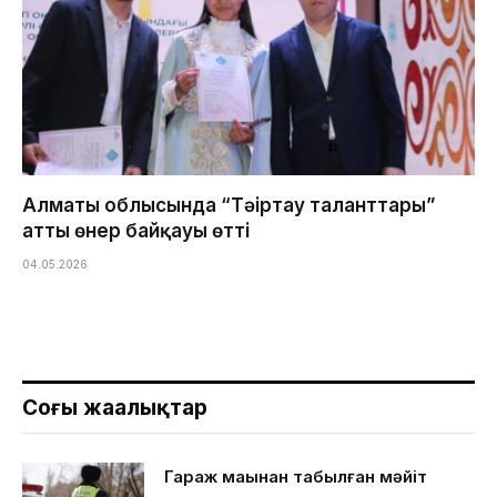
Алматы облысында “Тәңіртау таланттары”
атты өнер байқауы өтті
04.05.2026
Соңғы жаңалықтар
Гараж маңынан табылған мәйіт