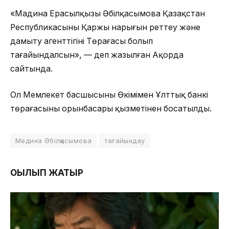
«Мадина Ерасылқызы Әбілқасымова Қазақстан
Республикасының Қаржы нарығын реттеу және
дамыту агенттігінің Төрағасы болып
тағайындалсын», — деп жазылған Ақорда
сайтында.
Ол Мемлекет басшысының Өкімімен Ұлттық банкі
төрағасының орынбасары қызметінен босатылды.
Мәдина Әбілқасымова
тағайындау
ОҚЫЛЫП ЖАТЫР