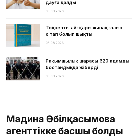
дауға қалды
05.08.2026
Тоқаевтың айтқары жинақталып
кітап болып шықты
05.08.2026
Рақымшылық шарасы 620 адамды
бостандыққа жіберді
05.08.2026
Мадина Әбілқасымова
агенттікке басшы болды