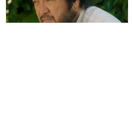
«Бұл — менің тағдырым»: Бекболат Тілеухан
жеке өмірі туралы айтты
07.08.2026