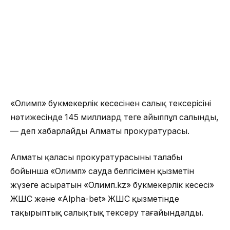
«Олимп» букмекерлік кеңсесінен салық тексерісінің
нәтижесінде 145 миллиард теңге айыппұл салынды,
— деп хабарлайды Алматы прокуратурасы.
Алматы қаласы прокуратурасының талабы
бойынша «Олимп» сауда белгісімен қызметін
жүзеге асыратын «Олимп.kz» букмекерлік кеңсесі»
ЖШС және «Alpha-bet» ЖШС қызметінде
тақырыптық салықтық тексеру тағайындалды.