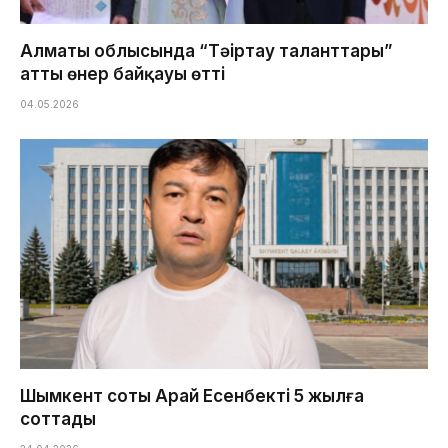
Алматы облысында “Тәңіртау таланттары”
атты өнер байқауы өтті
04.05.2026
Шымкент соты Арай Есенбекті 5 жылға
соттады