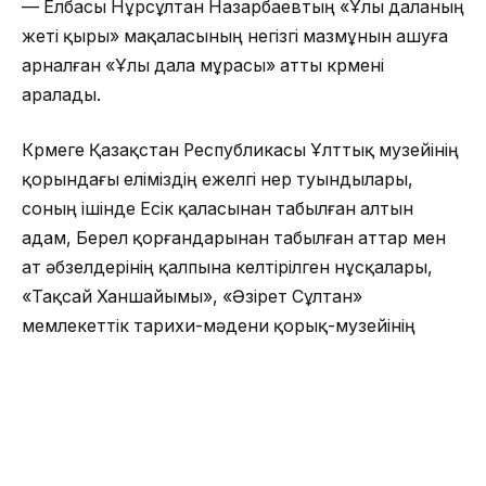
— Елбасы Нұрсұлтан Назарбаевтың «Ұлы даланың
жеті қыры» мақаласының негізгі мазмұнын ашуға
арналған «Ұлы дала мұрасы» атты көрмені
аралады.
Көрмеге Қазақстан Республикасы Ұлттық музейінің
қорындағы еліміздің ежелгі өнер туындылары,
соның ішінде Есік қаласынан табылған алтын
адам, Берел қорғандарынан табылған аттар мен
ат әбзелдерінің қалпына келтірілген нұсқалары,
«Тақсай Ханшайымы», «Әзірет Сұлтан»
мемлекеттік тарихи-мәдени қорық-музейінің
бірегей экспонаттары қойылған.
Қазақстан Президенті Қасым-Жомарт Тоқаев
салтанатты рәсімде сөйлеген сөзінде Өзбекстан
Республикасының Президенті Шавкат