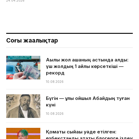
24.04.2026
Соңғы жаңалықтар
Ақылы жол ақшаның астында қалды:
үш жолдың 1 айлық көрсеткіші —
рекорд
10.08.2026
Бүгін — ұлы ойшыл Абайдың туған
күні
10.08.2026
Қомақты сыйақы уәде етілген:
өзбекстандық атақты блогерге іздеу