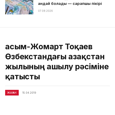
қандай болады — сарапшы пікірі
07.08.2026
Қасым-Жомарт Тоқаев
Өзбекстандағы Қазақстан
жылының ашылу рәсіміне
қатысты
ЖАҺАН
15.04.2019