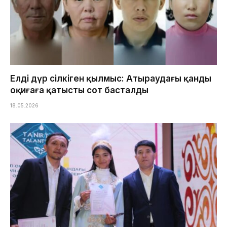
Елді дүр сілкіген қылмыс: Атыраудағы қанды
оқиғаға қатысты сот басталды
18.05.2026