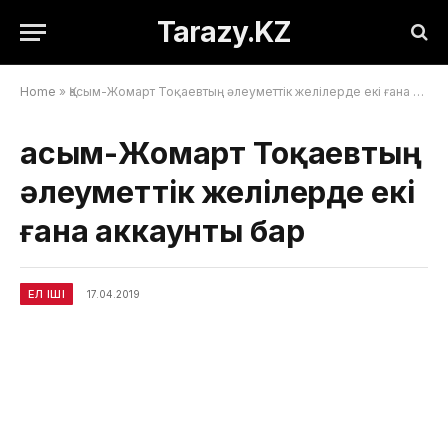
Tarazy.KZ
Home
»
Қасым-Жомарт Тоқаевтың әлеуметтік желілерде екі ғана аккаунты бар
Қасым-Жомарт Тоқаевтың
әлеуметтік желілерде екі
ғана аккаунты бар
ЕЛ ІШІ
17.04.2019