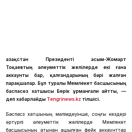
Қазақстан Президенті Қасым-Жомарт
Тоқаевтың әлеуметтік желілерде екі ғана
аккаунты бар, қалғандарының бәрі жалған
парақшалар. Бұл туралы Мемлекет басшысының
баспасөз хатшысы Берік Құрманғали айтты, —
деп хабарлайды
Тengrinews.kz
тілшісі.
Баспасөз хатшының мәлімдеуінше, соңғы кездері
әртүрлі әлеуметтік желілерде Мемлекет
басшысының атынан ашылған фейк аккаунттар