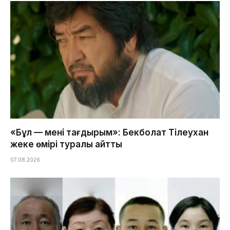
«Бұл — менің тағдырым»: Бекболат Тілеухан
жеке өмірі туралы айтты
07.08.2026