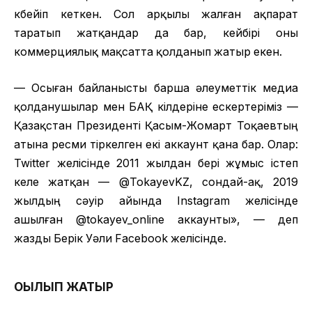
көбейіп кеткен. Сол арқылы жалған ақпарат
таратып жатқандар да бар, кейбірі оны
коммерциялық мақсатта қолданып жатыр екен.
— Осыған байланысты барша әлеуметтік медиа
қолданушылар мен БАҚ өкілдеріне ескертеріміз —
Қазақстан Президенті Қасым-Жомарт Тоқаевтың
атына ресми тіркелген екі аккаунт қана бар. Олар:
Twitter желісінде 2011 жылдан бері жұмыс істеп
келе жатқан — @TokayevKZ, сондай-ақ, 2019
жылдың сәуір айында Instagram желісінде
ашылған @tokayev_online аккаунты», — деп
жазды Берік Уәли Facebook желісінде.
ОҚЫЛЫП ЖАТЫР