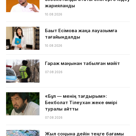
жарияланды
10.08.2026
Бақыт Есімова жаңа лауазымға
тағайындалды
10.08.2026
Гараж маңынан табылған мәйіт
07.08.2026
«Бұл — менің тағдырым»:
Бекболат Тілеухан жеке өмірі
туралы айтты
07.08.2026
Жыл соңына дейін теңге бағамы