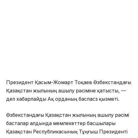
Президент Қасым-Жомарт Тоқаев Өзбекстандағы
Қазақстан жылының ашылу рәсіміне қатысты, —
деп хабарлайды Ақ орданың баспасөз қызметі.
Өзбекстандағы Қазақстан жылының ашылу рәсімі
басталар алдында мемлекеттер басшылары
Қазақстан Республикасының Тұңғыш Президенті