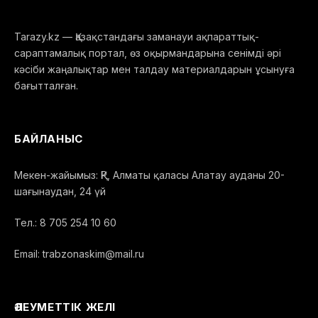
Tarazy.kz — Қазақстандағы заманауи ақпараттық-
сараптамалық портал, өз оқырмандарына сенімді әрі
кәсіби жаңалықтар мен талдау материалдарын ұсынуға
бағытталған.
БАЙЛАНЫС
Мекен-жайымыз: ҚР, Алматы қаласы Алатау ауданы 20-
шағынаудан, 24 үй
Тел.: 8 705 254 10 60
Email: trabzonaskim@mail.ru
ӘЛЕУМЕТТІК ЖЕЛІ