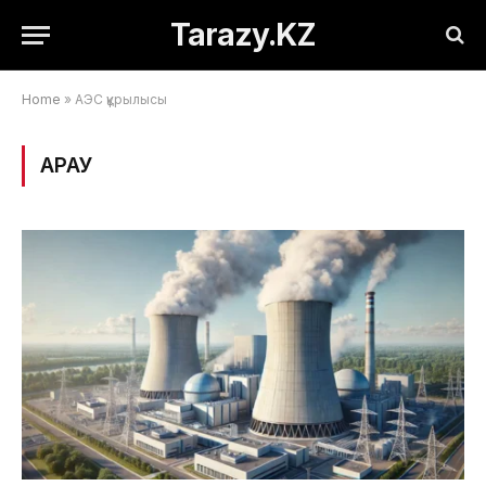
Tarazy.KZ
Home
»
АЭС құрылысы
ҚАРАУ