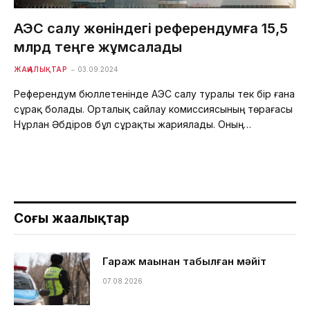
АЭС салу жөніндегі референдумға 15,5
млрд теңге жұмсалады
ЖАҢАЛЫҚТАР
03.09.2024
Референдум бюллетенінде АЭС салу туралы тек бір ғана
сұрақ болады. Орталық сайлау комиссиясының төрағасы
Нұрлан Әбдіров бұл сұрақты жариялады. Оның…
Соңғы жаңалықтар
Гараж маңынан табылған мәйіт
07.08.2026