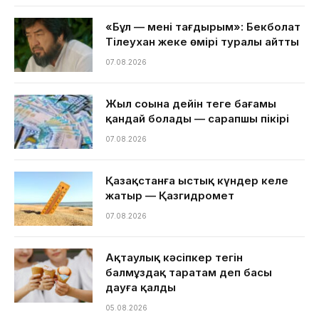
«Бұл — менің тағдырым»: Бекболат
Тілеухан жеке өмірі туралы айтты
07.08.2026
Жыл соңына дейін теңге бағамы
қандай болады — сарапшы пікірі
07.08.2026
Қазақстанға ыстық күндер келе
жатыр — Қазгидромет
07.08.2026
Ақтаулық кәсіпкер тегін
балмұздақ таратам деп басы
дауға қалды
05.08.2026