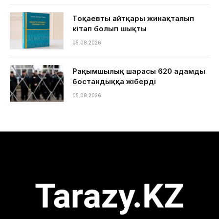
Тоқаевтың айтқары жинақталып
кітап болып шықты
05.08.2026
Рақымшылық шарасы 620 адамды
бостандыққа жіберді
05.08.2026