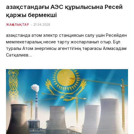
Қазақстандағы АЭС құрылысына Ресей
қаржы бермекші
ЖАҢАЛЫҚТАР
21.04.2026
Қазақстанда атом электр станциясын салу үшін Ресейден
мемлекетаралық несие тарту жоспарланып отыр. Бұл
туралы Атом энергиясы агенттігінің төрағасы Алмасадам
Сәтқалиев…