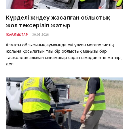
Күрделі жөндеу жасалған облыстық
жол тексеріліп жатыр
ЖАҢАЛЫҚТАР
30.05.2026
Алматы облысының аумағында екі үлкен мегаполистің
жолына қосылатын тағы бір облыстық маңызы бар
тасжолдан алынған сынамалар сараптамадан өтіп жатыр,
деп…