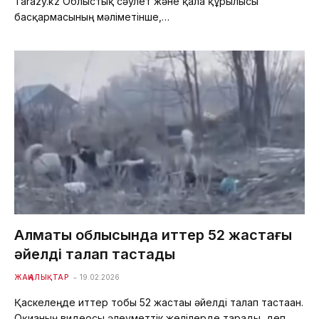
Tarazy.kz Облыстық сәулет және қала құрылысы
басқармасының мәліметінше,…
Алматы облысында иттер 52 жастағы
әйелді талап тастады
ЖАҢАЛЫҚТАР
19.02.2026
Қаскелеңде иттер тобы 52 жастағы әйелді талап тастаған.
Оқиғаның видеосы әлеуметтік желілерде тарады, деп