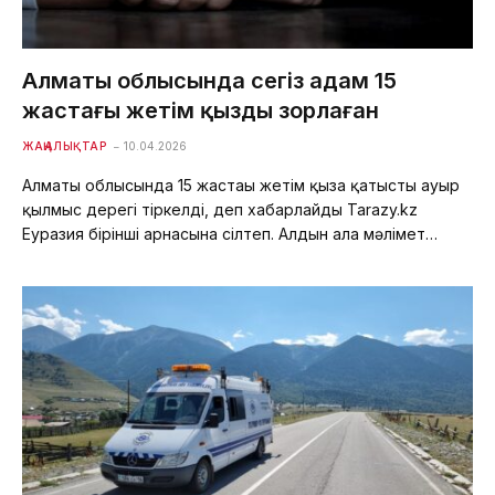
Алматы облысында сегіз адам 15
жастағы жетім қызды зорлаған
ЖАҢАЛЫҚТАР
10.04.2026
Алматы облысында 15 жастағы жетім қызға қатысты ауыр
қылмыс дерегі тіркелді, деп хабарлайды Tarazy.kz
Еуразия бірінші арнасына сілтеп. Алдын ала мәлімет…