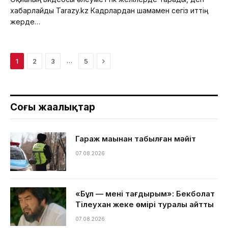
хабарлайды Tarazy.kz Кадрлардан шамамен сегіз иттің
жерде…
Next
…
1
2
3
5
Соңғы жаңалықтар
Гараж маңынан табылған мәйіт
07.08.2026
«Бұл — менің тағдырым»: Бекболат
Тілеухан жеке өмірі туралы айтты
07.08.2026