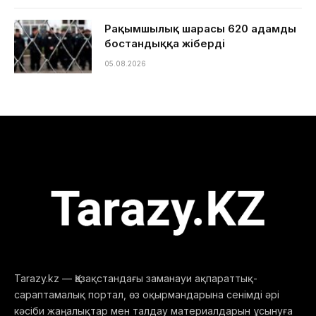
Рақымшылық шарасы 620 адамды
бостандыққа жіберді
05.08.2026
Tarazy.kz — Қазақстандағы заманауи ақпараттық-
сараптамалық портал, өз оқырмандарына сенімді әрі
кәсіби жаңалықтар мен талдау материалдарын ұсынуға