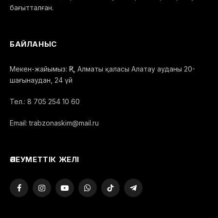
бағытталған.
БАЙЛАНЫС
Мекен-жайымыз: ҚР, Алматы қаласы Алатау ауданы 20-
шағынаудан, 24 үй
Тел.: 8 705 254 10 60
Email: trabzonaskim@mail.ru
ӘЛЕУМЕТТІК ЖЕЛІ
Facebook
Instagram
YouTube
WhatsApp
TikTok
Telegram