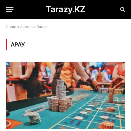
Tarazy.KZ
Home
»
Алматы облысы
ҚАРАУ