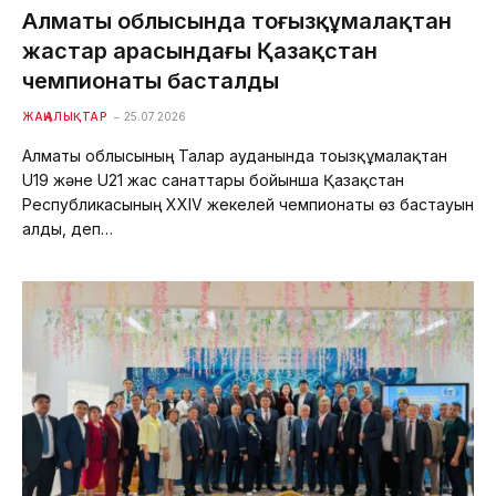
Алматы облысында тоғызқұмалақтан
жастар арасындағы Қазақстан
чемпионаты басталды
ЖАҢАЛЫҚТАР
25.07.2026
Алматы облысының Талғар ауданында тоғызқұмалақтан
U19 және U21 жас санаттары бойынша Қазақстан
Республикасының XXIV жекелей чемпионаты өз бастауын
алды, деп…