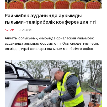
Райымбек ауданында ауқымды
ғылыми-тәжірибелік конференция өтті
ҚОҒАМ
13.06.2026
Алматы облысының қиырында орналасқан Райымбек
ауданында ғалымдар форумы өтті. Осы өңірде туып өсіп,
еліміздің түрлі салаларында ғылым мен білімге еңбек…