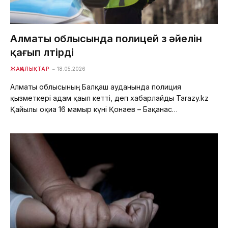
Алматы облысында полицей өз әйелін
қағып өлтірді
ЖАҢАЛЫҚТАР
18.05.2026
Алматы облысының Балқаш ауданында полиция
қызметкері адам қағып кетті, деп хабарлайды Tarazy.kz
Қайғылы оқиға 16 мамыр күні Қонаев – Бақанас…