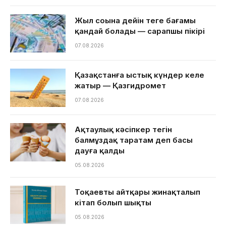
Жыл соңына дейін теңге бағамы
қандай болады — сарапшы пікірі
07.08.2026
Қазақстанға ыстық күндер келе
жатыр — Қазгидромет
07.08.2026
Ақтаулық кәсіпкер тегін
балмұздақ таратам деп басы
дауға қалды
05.08.2026
Тоқаевтың айтқары жинақталып
кітап болып шықты
05.08.2026