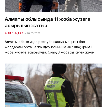
Алматы облысында 11 жоба жүзеге
асырылып жатыр
ЖАҢАЛЫҚТАР
20.05.2026
Алматы облысында республикалық маңызы бар
жолдарды орташа жөндеу бойынша 307 шақырым 11
жоба жүзеге асырылуда. Оның 6 жобасы Кеген және…