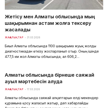
Жетісу мен Алматы облысында мың
шақырымнан астам жолға тексеру
жасалады
ЖАҢАЛЫҚТАР
31.03.2026
Биыл Алматы облысында 1100 шақырымға жуық жолды
диагностикадан өткізу жоспарланып отыр. Оның ішінде
477,5 км жол Алматы облысында, ал 606,2…
Алматы облысында бірнеше саяжай
ауыл мәртебесін алуда
ЖАҢАЛЫҚТАР
17.03.2026
Алматы облысында саяжай алқаптарын елді мекендер
құрамына қосу жалғасып жатыр, деп хабарлайды