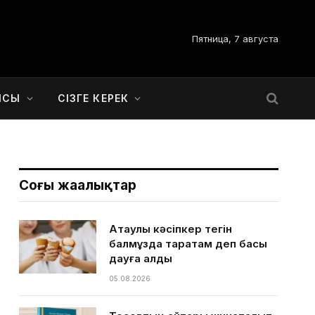
Пятница, 7 августа
ЫСЫ
СІЗГЕ КЕРЕК
Соңғы жаңалықтар
Ақтаулық кәсіпкер тегін
балмұздақ таратам деп басы
дауға қалды
05.08.2026