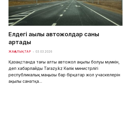
Елдегі ақылы автожолдар саны
артады
ЖАҢАЛЫҚТАР
03.03.2026
Қазақстанда тағы алты автожол ақылы болуы мүмкін,
деп хабарлайды Tarazy.kz Көлік министрлігі
республикалық маңызы бар бірқатар жол учаскелерін
ақылы санатқа…