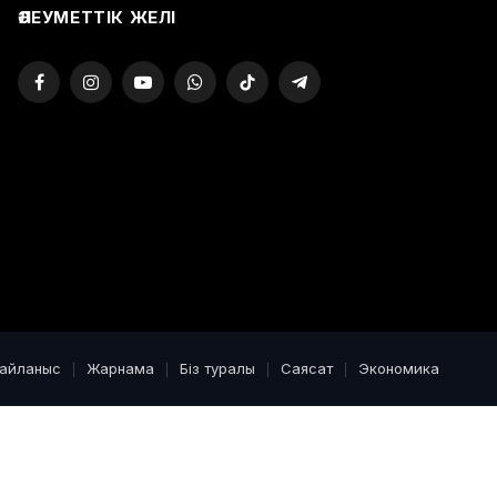
ӘЛЕУМЕТТІК ЖЕЛІ
Facebook
Instagram
YouTube
WhatsApp
TikTok
Telegram
байланыс
Жарнама
Біз туралы
Саясат
Экономика