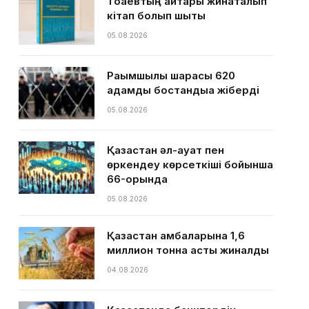
Тоқаевтың айтқары жинақталып
кітап болып шықты
05.08.2026
Рақымшылық шарасы 620
адамды бостандыққа жіберді
05.08.2026
Қазақстан әл-ауқат пен
өркендеу көрсеткіші бойынша
66-орында
05.08.2026
Қазақстан қамбаларына 1,6
миллион тонна астық жиналды
04.08.2026