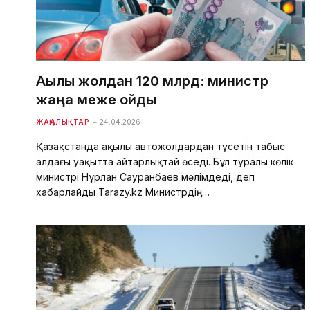
Ақылы жолдан 120 млрд: министр
жаңа меже қойды
ЖАҢАЛЫҚТАР
24.04.2026
Қазақстанда ақылы автожолдардан түсетін табыс
алдағы уақытта айтарлықтай өседі. Бұл туралы көлік
министрі Нұрлан Сауранбаев мәлімдеді, деп
хабарлайды Tarazy.kz Министрдің…