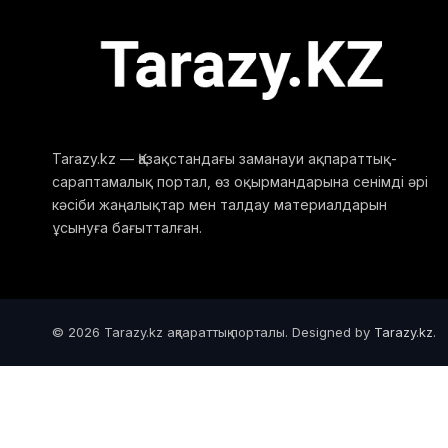
Tarazy.kz — Қазақстандағы заманауи ақпараттық-
сараптамалық портал, өз оқырмандарына сенімді әрі
кәсіби жаңалықтар мен талдау материалдарын
ұсынуға бағытталған.
© 2026 Tarazy.kz ақпараттық порталы. Designed by
Tarazy.kz
.