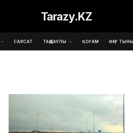
Tarazy.KZ
САЯСАТ
ТАҢДАУЛЫ
ҚОҒАМ
ӨҢІР ТЫН