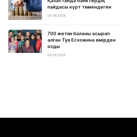
Қазақстанда банктердің
пайдасы күрт төмендеген
04.08.2026
700 жетім баланы асырап
алған Тұяқ Есхожина өмірден
озды
04.08.2026