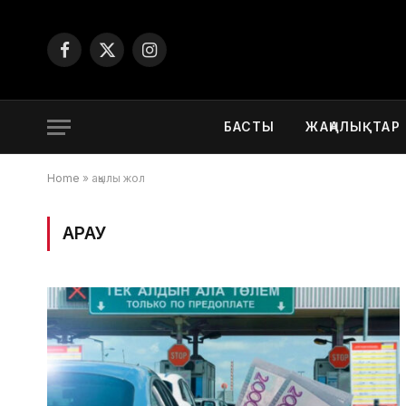
Facebook
X
Instagram
(Twitter)
БАСТЫ
ЖАҢАЛЫҚТАР
Home
»
ақылы жол
ҚАРАУ