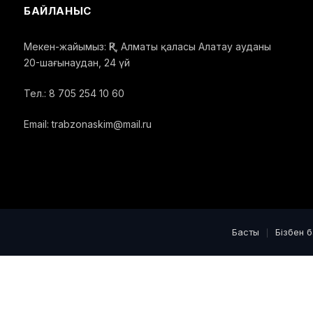
БАЙЛАНЫС
Мекен-жайымыз: ҚР, Алматы қаласы Алатау ауданы
20-шағынаудан, 24 үй
Тел.: 8 705 254 10 60
Email: trabzonaskim@mail.ru
Басты
Бізбен 