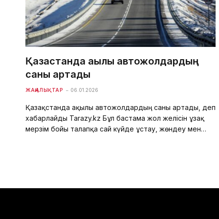
Қазақстанда ақылы автожолдардың
саны артады
ЖАҢАЛЫҚТАР
06.01.2026
Қазақстанда ақылы автожолдардың саны артады, деп
хабарлайды Tarazy.kz Бұл бастама жол желісін ұзақ
мерзім бойы талапқа сай күйде ұстау, жөндеу мен…