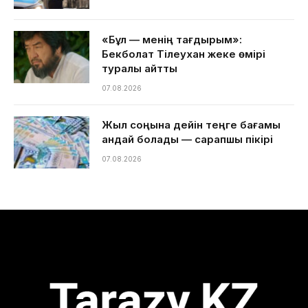
«Бұл — менің тағдырым»:
Бекболат Тілеухан жеке өмірі
туралы айтты
07.08.2026
Жыл соңына дейін теңге бағамы
қандай болады — сарапшы пікірі
07.08.2026