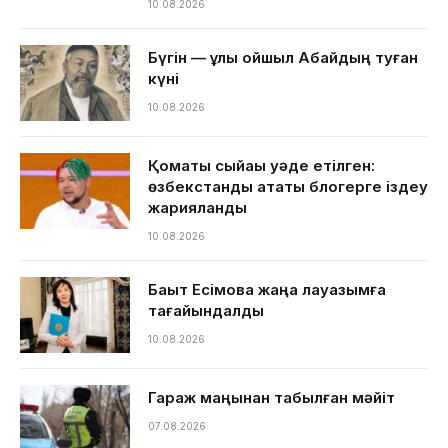
10.08.2026
Бүгін — ұлы ойшыл Абайдың туған
күні
10.08.2026
Қомақты сыйақы уәде етілген:
өзбекстандық атақты блогерге іздеу
жарияланды
10.08.2026
Бақыт Есімова жаңа лауазымға
тағайындалды
10.08.2026
Гараж маңынан табылған мәйіт
07.08.2026