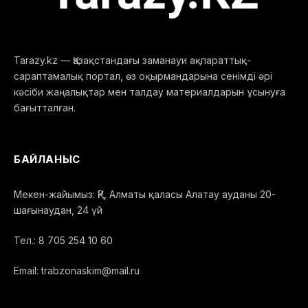
Tarazy.kz — Қазақстандағы заманауи ақпараттық-
сараптамалық портал, өз оқырмандарына сенімді әрі
кәсіби жаңалықтар мен талдау материалдарын ұсынуға
бағытталған.
БАЙЛАНЫС
Мекен-жайымыз: ҚР, Алматы қаласы Алатау ауданы 20-
шағынаудан, 24 үй
Тел.: 8 705 254 10 60
Email: trabzonaskim@mail.ru