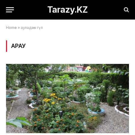
Tarazy.KZ
Home
»
ауладағы гүл
ҚАРАУ