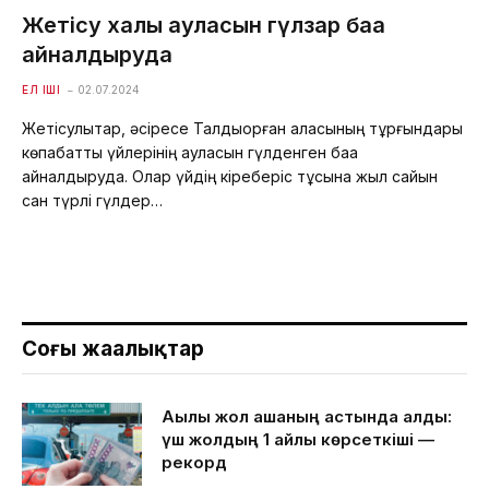
Жетісу халқы ауласын гүлзар баққа
айналдыруда
ЕЛ ІШІ
02.07.2024
Жетісулықтар, әсіресе Талдықорған қаласының тұрғындары
көпқабатты үйлерінің ауласын гүлденген баққа
айналдыруда. Олар үйдің кіреберіс тұсына жыл сайын
сан түрлі гүлдер…
Соңғы жаңалықтар
Ақылы жол ақшаның астында қалды:
үш жолдың 1 айлық көрсеткіші —
рекорд