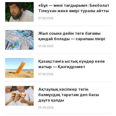
«Бұл — менің тағдырым»: Бекболат
Тілеухан жеке өмірі туралы айтты
07.08.2026
Жыл соңына дейін теңге бағамы
қандай болады — сарапшы пікірі
07.08.2026
Қазақстанға ыстық күндер келе
жатыр — Қазгидромет
07.08.2026
Ақтаулық кәсіпкер тегін
балмұздақ таратам деп басы
дауға қалды
05.08.2026