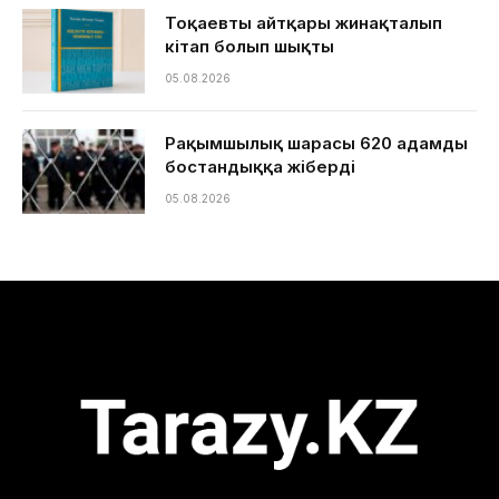
Тоқаевтың айтқары жинақталып
кітап болып шықты
05.08.2026
Рақымшылық шарасы 620 адамды
бостандыққа жіберді
05.08.2026