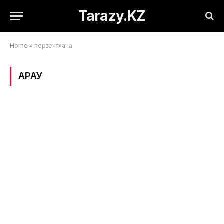
Tarazy.KZ
Home
»
перзентхана
ҚАРАУ