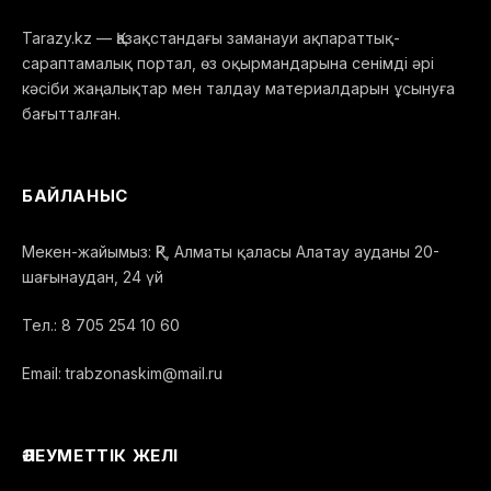
Tarazy.kz — Қазақстандағы заманауи ақпараттық-
сараптамалық портал, өз оқырмандарына сенімді әрі
кәсіби жаңалықтар мен талдау материалдарын ұсынуға
бағытталған.
БАЙЛАНЫС
Мекен-жайымыз: ҚР, Алматы қаласы Алатау ауданы 20-
шағынаудан, 24 үй
Тел.: 8 705 254 10 60
Email: trabzonaskim@mail.ru
ӘЛЕУМЕТТІК ЖЕЛІ