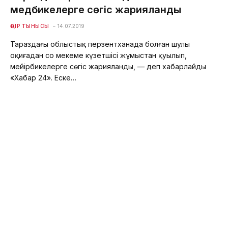
медбикелерге сөгіс жарияланды
ӨҢІР ТЫНЫСЫ
14.07.2019
Тараздағы облыстық перзентханада болған шулы
оқиғадан соң мекеме күзетшісі жұмыстан қуылып,
мейірбикелерге сөгіс жарияланды, — деп хабарлайды
«Хабар 24». Еске…