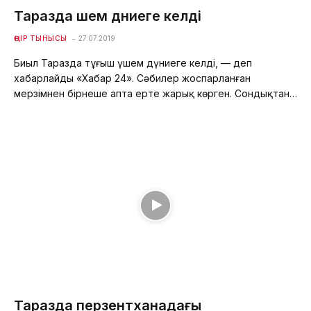
Таразда үшем дүниеге келді
ӨҢІР ТЫНЫСЫ
27.07.2019
Биыл Таразда тұңғыш үшем дүниеге келді, — деп
хабарлайды «Хабар 24». Сәбилер жоспарланған
мерзімнен бірнеше апта ерте жарық көрген. Сондықтан…
Таразда перзентханадағы